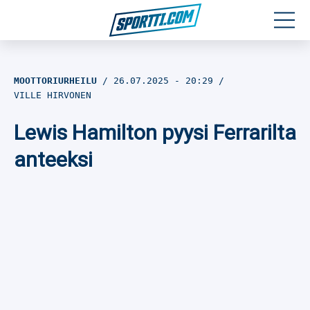
Moottoriurheilu
MOOTTORIURHEILU
26.07.2025
- 20:29
VILLE HIRVONEN
Jääkiekko
Lewis Hamilton pyysi Ferrarilta
Jalkapallo
anteeksi
Yleisurheilu
Talviurheilu
Muu urheilu
SPORTIVO TV