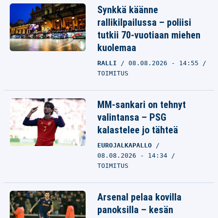
Synkkä käänne
rallikilpailussa – poliisi
tutkii 70-vuotiaan miehen
kuolemaa
RALLI
08.08.2026 - 14:55
TOIMITUS
MM-sankari on tehnyt
valintansa – PSG
kalastelee jo tähteä
EUROJALKAPALLO
08.08.2026 - 14:34
TOIMITUS
Arsenal pelaa kovilla
panoksilla – kesän