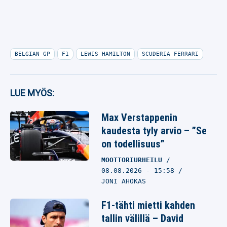
BELGIAN GP
F1
LEWIS HAMILTON
SCUDERIA FERRARI
LUE MYÖS:
Max Verstappenin
kaudesta tyly arvio – ”Se
on todellisuus”
MOOTTORIURHEILU
08.08.2026
- 15:58
JONI AHOKAS
F1-tähti mietti kahden
tallin välillä – David