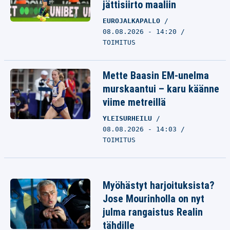
jättisiirto maaliin
EUROJALKAPALLO
08.08.2026 - 14:20
TOIMITUS
Mette Baasin EM-unelma
murskaantui – karu käänne
viime metreillä
YLEISURHEILU
08.08.2026 - 14:03
TOIMITUS
Myöhästyt harjoituksista?
Jose Mourinholla on nyt
julma rangaistus Realin
tähdille