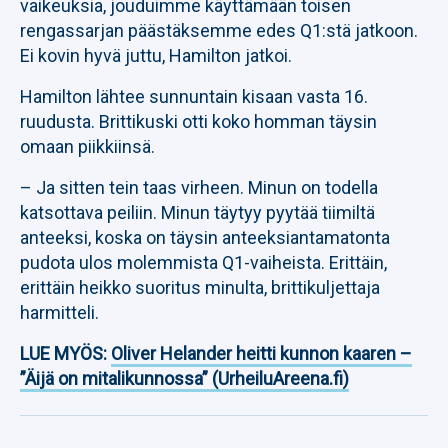
vaikeuksia, jouduimme käyttämään toisen
rengassarjan päästäksemme edes Q1:stä jatkoon.
Ei kovin hyvä juttu, Hamilton jatkoi.
Hamilton lähtee sunnuntain kisaan vasta 16.
ruudusta. Brittikuski otti koko homman täysin
omaan piikkiinsä.
– Ja sitten tein taas virheen. Minun on todella
katsottava peiliin. Minun täytyy pyytää tiimiltä
anteeksi, koska on täysin anteeksiantamatonta
pudota ulos molemmista Q1-vaiheista. Erittäin,
erittäin heikko suoritus minulta,
brittikuljettaja
harmitteli.
LUE MYÖS:
Oliver Helander heitti kunnon kaaren –
”Äijä on mitalikunnossa” (UrheiluAreena.fi)