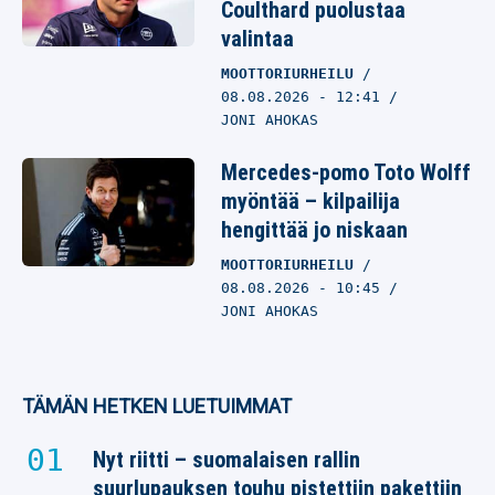
Coulthard puolustaa
valintaa
MOOTTORIURHEILU
08.08.2026
- 12:41
JONI AHOKAS
Mercedes-pomo Toto Wolff
myöntää – kilpailija
hengittää jo niskaan
MOOTTORIURHEILU
08.08.2026
- 10:45
JONI AHOKAS
TÄMÄN HETKEN LUETUIMMAT
Nyt riitti – suomalaisen rallin
suurlupauksen touhu pistettiin pakettiin