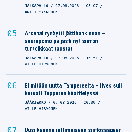
JALKAPALLO
07.08.2026
- 05:07
ANTTI MAKKONEN
Arsenal rysäytti jättihankinnan –
seurapomo paljasti nyt siirron
tunteikkaat taustat
JALKAPALLO
07.08.2026
- 16:51
VILLE HIRVONEN
Ei mitään uutta Tampereelta – Ilves suli
karusti Tapparan käsittelyssä
JÄÄKIEKKO
07.08.2026
- 20:39
VILLE HIRVONEN
Uusi käänne jättimäiseen siirtosaagaan