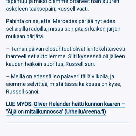
tapahtuu ja miksi olemme ottaneet näin suuren
askeleen taaksepäin, Russell vaati.
Pahinta on se, ettei Mercedes pärjää nyt edes
sellaisilla radoilla, missä sen pitäisi kaiken järjen
mukaan pärjätä.
– Tämän päivän olosuhteet olivat lähtökohtaisesti
ihanteelliset autollemme. Silti kyseessä oli jälleen
kauden heikoin suoritus, Russell suri.
– Meillä on edessä iso palaveri tällä viikolla, ja
aiomme selvittää, mistä tässä kaikessa on kyse,
Russell sanoi.
LUE MYÖS:
Oliver Helander heitti kunnon kaaren –
”Äijä on mitalikunnossa” (UrheiluAreena.fi)