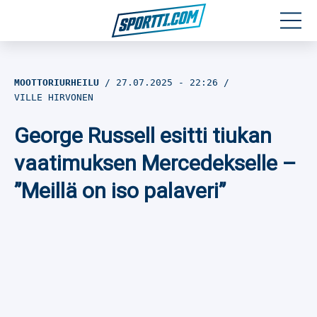
Moottoriurheilu
MOOTTORIURHEILU
27.07.2025
- 22:26
VILLE HIRVONEN
Jääkiekko
George Russell esitti tiukan
Jalkapallo
vaatimuksen Mercedekselle –
Yleisurheilu
”Meillä on iso palaveri”
Talviurheilu
Muu urheilu
SPORTIVO TV