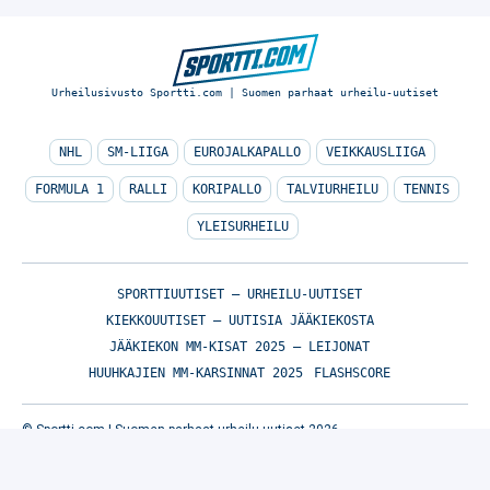
Urheilusivusto Sportti.com | Suomen parhaat urheilu-uutiset
NHL
SM-LIIGA
EUROJALKAPALLO
VEIKKAUSLIIGA
FORMULA 1
RALLI
KORIPALLO
TALVIURHEILU
TENNIS
YLEISURHEILU
SPORTTIUUTISET – URHEILU-UUTISET
KIEKKOUUTISET – UUTISIA JÄÄKIEKOSTA
JÄÄKIEKON MM-KISAT 2025 – LEIJONAT
HUUHKAJIEN MM-KARSINNAT 2025
FLASHSCORE
© Sportti.com | Suomen parhaat urheilu-uutiset 2026
TIETOA MEISTÄ
/
🇬🇧 SPORTIVO NETWORK
/
KÄYTTÖEHDOT