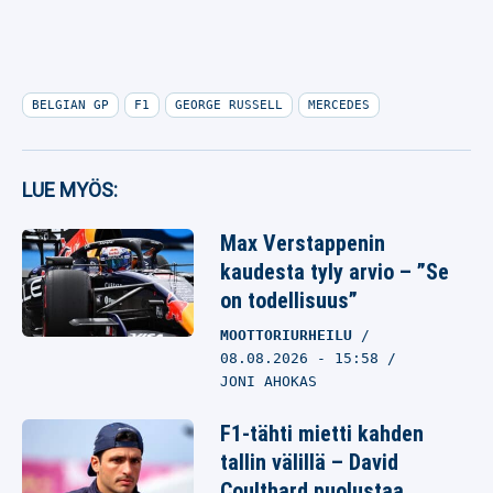
BELGIAN GP
F1
GEORGE RUSSELL
MERCEDES
LUE MYÖS:
Max Verstappenin
kaudesta tyly arvio – ”Se
on todellisuus”
MOOTTORIURHEILU
08.08.2026
- 15:58
JONI AHOKAS
F1-tähti mietti kahden
tallin välillä – David
Coulthard puolustaa