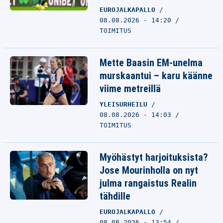
EUROJALKAPALLO
08.08.2026 - 14:20
TOIMITUS
Mette Baasin EM-unelma
murskaantui – karu käänne
viime metreillä
YLEISURHEILU
08.08.2026 - 14:03
TOIMITUS
Myöhästyt harjoituksista?
Jose Mourinholla on nyt
julma rangaistus Realin
tähdille
EUROJALKAPALLO
08.08.2026 - 13:54