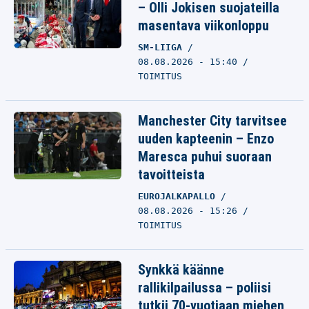
– Olli Jokisen suojateilla
masentava viikonloppu
SM-LIIGA
08.08.2026 - 15:40
TOIMITUS
Manchester City tarvitsee
uuden kapteenin – Enzo
Maresca puhui suoraan
tavoitteista
EUROJALKAPALLO
08.08.2026 - 15:26
TOIMITUS
Synkkä käänne
rallikilpailussa – poliisi
tutkii 70-vuotiaan miehen