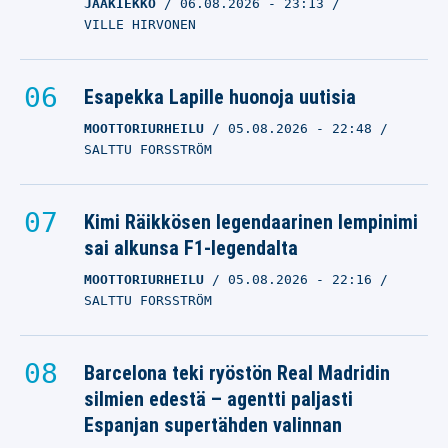
JÄÄKIEKKO
06.08.2026
- 23:13
VILLE HIRVONEN
Esapekka Lapille huonoja uutisia
MOOTTORIURHEILU
05.08.2026
- 22:48
SALTTU FORSSTRÖM
Kimi Räikkösen legendaarinen lempinimi
sai alkunsa F1-legendalta
MOOTTORIURHEILU
05.08.2026
- 22:16
SALTTU FORSSTRÖM
Barcelona teki ryöstön Real Madridin
silmien edestä – agentti paljasti
Espanjan supertähden valinnan