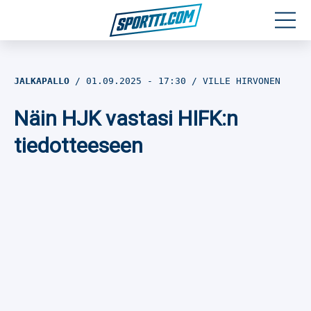
Moottoriurheilu
JALKAPALLO
01.09.2025
- 17:30
VILLE HIRVONEN
Jääkiekko
Näin HJK vastasi HIFK:n
Jalkapallo
tiedotteeseen
Yleisurheilu
Talviurheilu
Muu urheilu
SPORTIVO TV