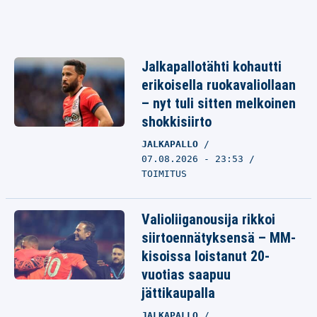
Jalkapallotähti kohautti
erikoisella ruokavaliollaan
– nyt tuli sitten melkoinen
shokkisiirto
JALKAPALLO
07.08.2026 - 23:53
TOIMITUS
Valioliiganousija rikkoi
siirtoennätyksensä – MM-
kisoissa loistanut 20-
vuotias saapuu
jättikaupalla
JALKAPALLO