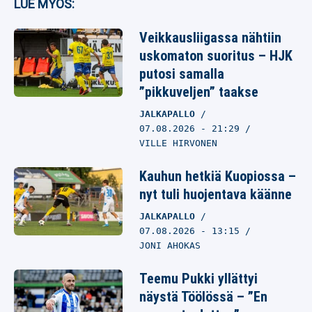
LUE MYÖS:
Veikkausliigassa nähtiin
uskomaton suoritus – HJK
putosi samalla
”pikkuveljen” taakse
JALKAPALLO
07.08.2026
- 21:29
VILLE HIRVONEN
Kauhun hetkiä Kuopiossa –
nyt tuli huojentava käänne
JALKAPALLO
07.08.2026
- 13:15
JONI AHOKAS
Teemu Pukki yllättyi
näystä Töölössä – ”En