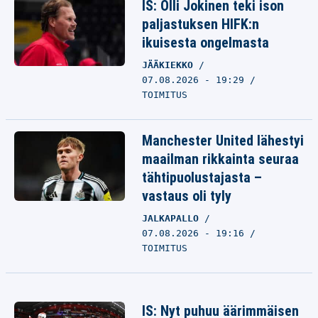
IS: Olli Jokinen teki ison
paljastuksen HIFK:n
ikuisesta ongelmasta
JÄÄKIEKKO
07.08.2026 - 19:29
TOIMITUS
Manchester United lähestyi
maailman rikkainta seuraa
tähtipuolustajasta –
vastaus oli tyly
JALKAPALLO
07.08.2026 - 19:16
TOIMITUS
IS: Nyt puhuu äärimmäisen