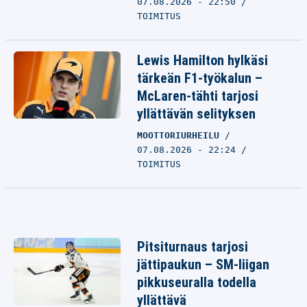
07.08.2026 - 22:50
TOIMITUS
Lewis Hamilton hylkäsi
tärkeän F1-työkalun –
McLaren-tähti tarjosi
yllättävän selityksen
MOOTTORIURHEILU
07.08.2026 - 22:24
TOIMITUS
Pitsiturnaus tarjosi
jättipaukun – SM-liigan
pikkuseuralla todella
yllättävä