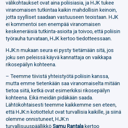
välikohtaukset ovat aina poliisiasia, ja HJK tukee
viranomaisen tutkintaa kaikin mahdollisin keinoin,
jotta syylliset saadaan vastuuseen teoistaan. HJK
ei kommentoi sen enempää viranomaisen
keskeneräisiä tutkinta-asioita ja toivoo, että poliisin
työrauha turvataan, HJK kertoo tiedotteessaan.
HJK:n mukaan seura ei pysty tietämään sitä, jos
joku sen peleissä käyvä kannattaja on vaikkapa
rikosepäilyn kohteena.
– Teemme tiivistä yhteistyötä poliisin kanssa,
mutta emme tietenkään saa viranomaiselta mitään
tietoa siitä, ketkä ovat esimerkiksi rikosepäilyn
kohteena. Eikä meidän pidäkään saada.
Lähtökohtaisesti teemme kaikkemme sen eteen,
että HJK:n kotiottelut ovat turvallisia kaikille, ja siinä
olemme onnistuneet, HJK:n
turvallisuuspäällikkö
Samu Rantala
kertoo