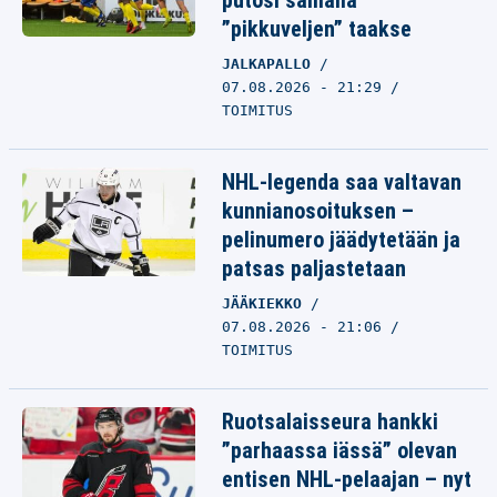
putosi samalla
”pikkuveljen” taakse
JALKAPALLO
07.08.2026 - 21:29
TOIMITUS
NHL-legenda saa valtavan
kunnianosoituksen –
pelinumero jäädytetään ja
patsas paljastetaan
JÄÄKIEKKO
07.08.2026 - 21:06
TOIMITUS
Ruotsalaisseura hankki
”parhaassa iässä” olevan
entisen NHL-pelaajan – nyt