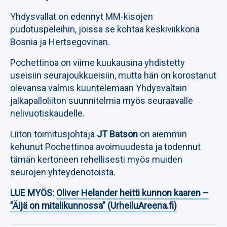
Yhdysvallat on edennyt MM-kisojen
pudotuspeleihin, joissa se kohtaa keskiviikkona
Bosnia ja Hertsegovinan.
Pochettinoa on viime kuukausina yhdistetty
useisiin seurajoukkueisiin, mutta hän on korostanut
olevansa valmis kuuntelemaan Yhdysvaltain
jalkapalloliiton suunnitelmia myös seuraavalle
nelivuotiskaudelle.
Liiton toimitusjohtaja
JT Batson
on aiemmin
kehunut Pochettinoa avoimuudesta ja todennut
tämän kertoneen rehellisesti myös muiden
seurojen yhteydenotoista.
LUE MYÖS:
Oliver Helander heitti kunnon kaaren –
”Äijä on mitalikunnossa” (UrheiluAreena.fi)