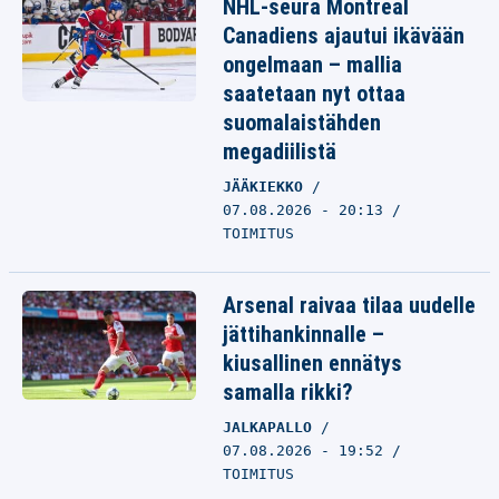
NHL-seura Montreal
Canadiens ajautui ikävään
ongelmaan – mallia
saatetaan nyt ottaa
suomalaistähden
megadiilistä
JÄÄKIEKKO
07.08.2026 - 20:13
TOIMITUS
Arsenal raivaa tilaa uudelle
jättihankinnalle –
kiusallinen ennätys
samalla rikki?
JALKAPALLO
07.08.2026 - 19:52
TOIMITUS