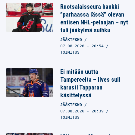
Ruotsalaisseura hankki
”parhaassa iässä” olevan
entisen NHL-pelaajan – nyt
tuli jääkylmä suihku
JÄÄKIEKKO
07.08.2026 - 20:54
TOIMITUS
Ei mitään uutta
Tampereelta – Ilves suli
karusti Tapparan
käsittelyssä
JÄÄKIEKKO
07.08.2026 - 20:39
TOIMITUS