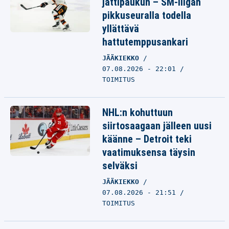
jättipaukun – SM-liigan
pikkuseuralla todella
yllättävä
hattutemppusankari
JÄÄKIEKKO
07.08.2026 - 22:01
TOIMITUS
NHL:n kohuttuun
siirtosaagaan jälleen uusi
käänne – Detroit teki
vaatimuksensa täysin
selväksi
JÄÄKIEKKO
07.08.2026 - 21:51
TOIMITUS