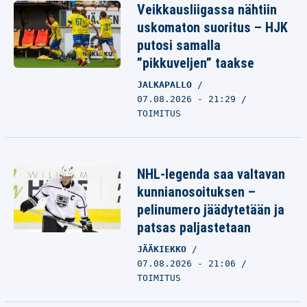
Veikkausliigassa nähtiin
uskomaton suoritus – HJK
putosi samalla
”pikkuveljen” taakse
JALKAPALLO
07.08.2026 - 21:29
TOIMITUS
NHL-legenda saa valtavan
kunnianosoituksen –
pelinumero jäädytetään ja
patsas paljastetaan
JÄÄKIEKKO
07.08.2026 - 21:06
TOIMITUS