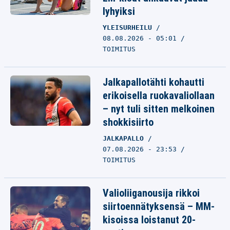
lyhyiksi
YLEISURHEILU
08.08.2026 - 05:01
TOIMITUS
Jalkapallotähti kohautti
erikoisella ruokavaliollaan
– nyt tuli sitten melkoinen
shokkisiirto
JALKAPALLO
07.08.2026 - 23:53
TOIMITUS
Valioliiganousija rikkoi
siirtoennätyksensä – MM-
kisoissa loistanut 20-