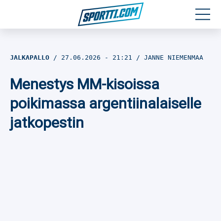
Moottoriurheilu
JALKAPALLO
27.06.2026
- 21:21
JANNE NIEMENMAA
Jääkiekko
Menestys MM-kisoissa
Jalkapallo
poikimassa argentiinalaiselle
jatkopestin
Yleisurheilu
Talviurheilu
Muu urheilu
SPORTIVO TV