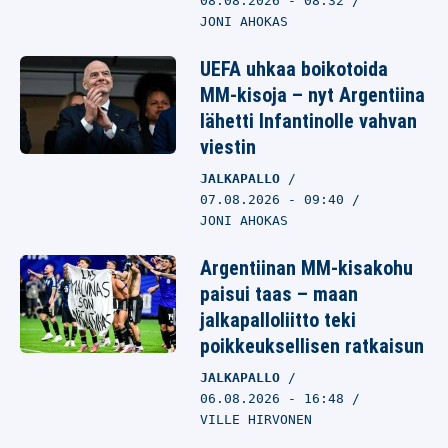
08.08.2026
- 08:32
JONI AHOKAS
UEFA uhkaa boikotoida
MM-kisoja – nyt Argentiina
lähetti Infantinolle vahvan
viestin
JALKAPALLO
07.08.2026
- 09:40
JONI AHOKAS
Argentiinan MM-kisakohu
paisui taas – maan
jalkapalloliitto teki
poikkeuksellisen ratkaisun
JALKAPALLO
06.08.2026
- 16:48
VILLE HIRVONEN