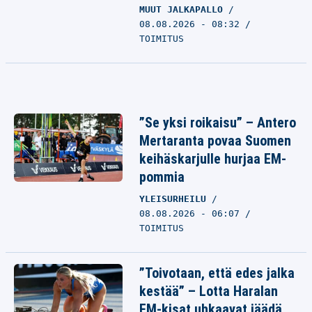
MUUT JALKAPALLO
08.08.2026 - 08:32
TOIMITUS
”Se yksi roikaisu” – Antero
Mertaranta povaa Suomen
keihäskarjulle hurjaa EM-
pommia
YLEISURHEILU
08.08.2026 - 06:07
TOIMITUS
”Toivotaan, että edes jalka
kestää” – Lotta Haralan
EM-kisat uhkaavat jäädä