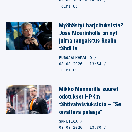
08.08.2026 - 14:03
TOIMITUS
Myöhästyt harjoituksista?
Jose Mourinholla on nyt
julma rangaistus Realin
tähdille
EUROJALKAPALLO
08.08.2026 - 13:54
TOIMITUS
Mikko Mannerilla suuret
odotukset HPK:n
tähtivahvistuksista – ”Se
oivaltava pelaaja”
SM-LIIGA
08.08.2026 - 13:30