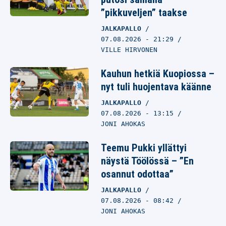
”pikkuveljen” taakse
JALKAPALLO
07.08.2026
- 21:29
VILLE HIRVONEN
Kauhun hetkiä Kuopiossa –
nyt tuli huojentava käänne
JALKAPALLO
07.08.2026
- 13:15
JONI AHOKAS
Teemu Pukki yllättyi
näystä Töölössä – ”En
osannut odottaa”
JALKAPALLO
07.08.2026
- 08:42
JONI AHOKAS