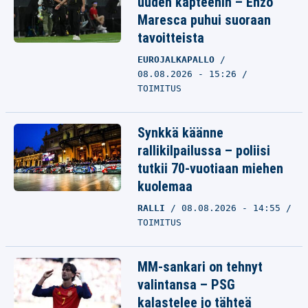
uuden kapteenin – Enzo
Maresca puhui suoraan
tavoitteista
EUROJALKAPALLO
08.08.2026 - 15:26
TOIMITUS
Synkkä käänne
rallikilpailussa – poliisi
tutkii 70-vuotiaan miehen
kuolemaa
RALLI
08.08.2026 - 14:55
TOIMITUS
MM-sankari on tehnyt
valintansa – PSG
kalastelee jo tähteä