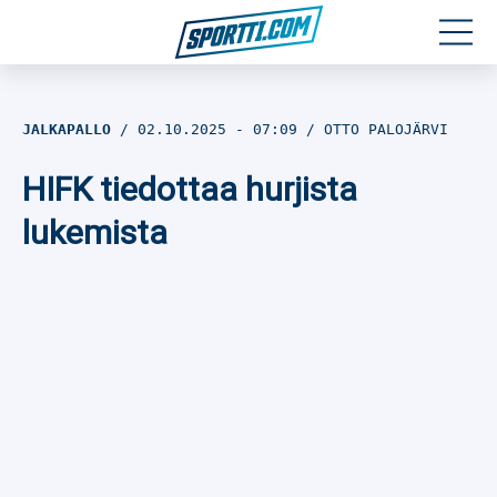
Moottoriurheilu
JALKAPALLO
02.10.2025
- 07:09
OTTO PALOJÄRVI
Jääkiekko
HIFK tiedottaa hurjista
Jalkapallo
lukemista
Yleisurheilu
Talviurheilu
Muu urheilu
SPORTIVO TV