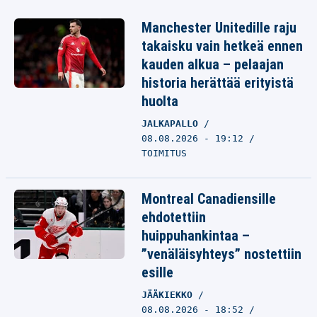
Manchester Unitedille raju
takaisku vain hetkeä ennen
kauden alkua – pelaajan
historia herättää erityistä
huolta
JALKAPALLO
08.08.2026 - 19:12
TOIMITUS
Montreal Canadiensille
ehdotettiin
huippuhankintaa –
”venäläisyhteys” nostettiin
esille
JÄÄKIEKKO
08.08.2026 - 18:52