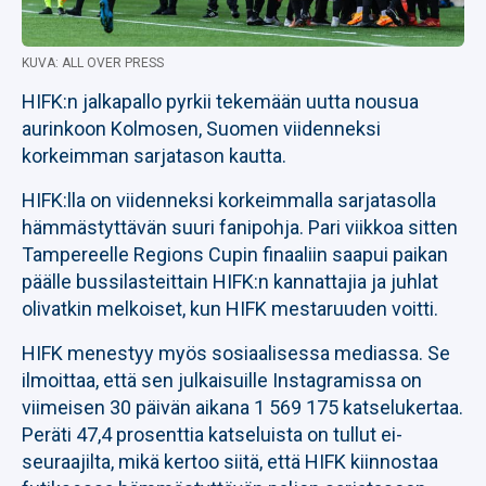
KUVA: ALL OVER PRESS
HIFK:n jalkapallo pyrkii tekemään uutta nousua
aurinkoon Kolmosen, Suomen viidenneksi
korkeimman sarjatason kautta.
HIFK:lla on viidenneksi korkeimmalla sarjatasolla
hämmästyttävän suuri fanipohja. Pari viikkoa sitten
Tampereelle Regions Cupin finaaliin saapui paikan
päälle bussilasteittain HIFK:n kannattajia ja juhlat
olivatkin melkoiset, kun HIFK mestaruuden voitti.
HIFK menestyy myös sosiaalisessa mediassa. Se
ilmoittaa, että sen julkaisuille Instagramissa on
viimeisen 30 päivän aikana 1 569 175 katselukertaa.
Peräti 47,4 prosenttia katseluista on tullut ei-
seuraajilta, mikä kertoo siitä, että HIFK kiinnostaa