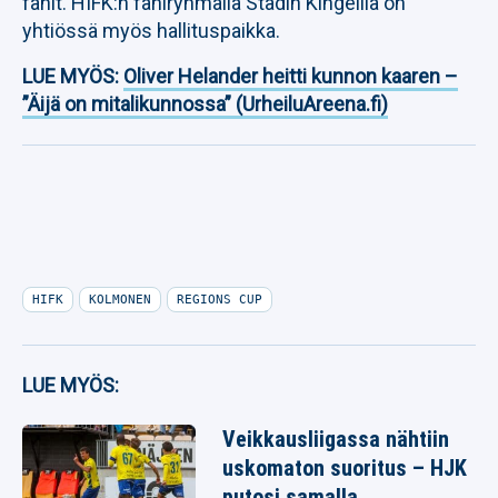
fanit. HIFK:n faniryhmällä Stadin Kingeillä on
yhtiössä myös hallituspaikka.
LUE MYÖS:
Oliver Helander heitti kunnon kaaren –
”Äijä on mitalikunnossa” (UrheiluAreena.fi)
HIFK
KOLMONEN
REGIONS CUP
LUE MYÖS:
Veikkausliigassa nähtiin
uskomaton suoritus – HJK
putosi samalla