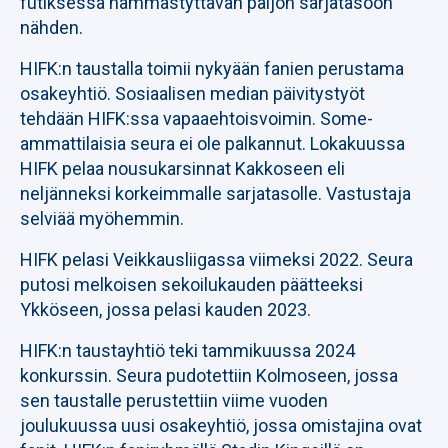
futiksessa hämmästyttävän paljon sarjatasoon
nähden.
HIFK:n taustalla toimii nykyään fanien perustama
osakeyhtiö. Sosiaalisen median päivitystyöt
tehdään HIFK:ssa vapaaehtoisvoimin. Some-
ammattilaisia seura ei ole palkannut. Lokakuussa
HIFK pelaa nousukarsinnat Kakkoseen eli
neljänneksi korkeimmalle sarjatasolle. Vastustaja
selviää myöhemmin.
HIFK pelasi Veikkausliigassa viimeksi 2022. Seura
putosi melkoisen sekoilukauden päätteeksi
Ykköseen, jossa pelasi kauden 2023.
HIFK:n taustayhtiö teki tammikuussa 2024
konkurssin. Seura pudotettiin Kolmoseen, jossa
sen taustalle perustettiin viime vuoden
joulukuussa uusi osakeyhtiö, jossa omistajina ovat