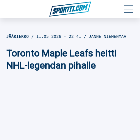
Moottoriurheilu
JÄÄKIEKKO
11.05.2026
- 22:41
JANNE NIEMENMAA
Jääkiekko
Toronto Maple Leafs heitti
Jalkapallo
NHL-legendan pihalle
Yleisurheilu
Talviurheilu
Muu urheilu
SPORTIVO TV