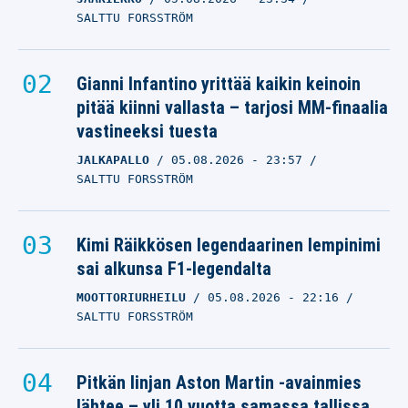
SALTTU FORSSTRÖM
Gianni Infantino yrittää kaikin keinoin
pitää kiinni vallasta – tarjosi MM-finaalia
vastineeksi tuesta
JALKAPALLO
05.08.2026
- 23:57
SALTTU FORSSTRÖM
Kimi Räikkösen legendaarinen lempinimi
sai alkunsa F1-legendalta
MOOTTORIURHEILU
05.08.2026
- 22:16
SALTTU FORSSTRÖM
Pitkän linjan Aston Martin -avainmies
lähtee – yli 10 vuotta samassa tallissa