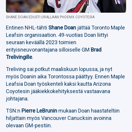
SHANE DOAN EDUSTI URALLAAN PHOENIX COYOTESIA
Entinen NHL-tähti
Shane Doan
jättää Toronto Maple
Leafsin organisaation. 49-vuotias Doan liittyi
seuraan keväällä 2023 toimien
erityisneuvonantajana silloiselle GM
Brad
Trelivingille
.
Treliving sai potkut maaliskuun lopussa, ja nyt
myös Doanin aika Torontossa päättyy. Ennen Maple
Leafsia Doan työskenteli kaksi kautta Arizona
Coyotesin jääkiekkokehityksestä vastaavana
johtajana.
TSN:n
Pierre LeBrunin
mukaan Doan haastateltiin
hiljattain myös Vancouver Canucksin avoinna
olevaan GM-pestiin.