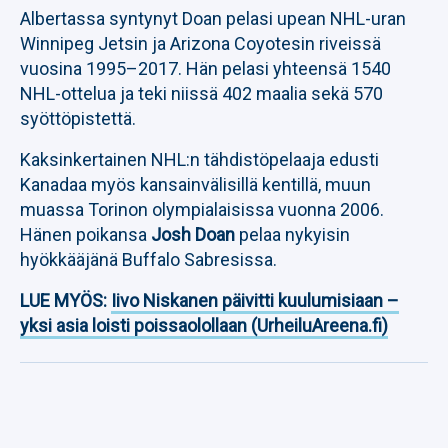
Albertassa syntynyt Doan pelasi upean NHL-uran
Winnipeg Jetsin ja Arizona Coyotesin riveissä
vuosina 1995–2017. Hän pelasi yhteensä 1540
NHL-ottelua ja teki niissä 402 maalia sekä 570
syöttöpistettä.
Kaksinkertainen NHL:n tähdistöpelaaja edusti
Kanadaa myös kansainvälisillä kentillä, muun
muassa Torinon olympialaisissa vuonna 2006.
Hänen poikansa
Josh Doan
pelaa nykyisin
hyökkääjänä Buffalo Sabresissa.
LUE MYÖS:
Iivo Niskanen päivitti kuulumisiaan –
yksi asia loisti poissaolollaan (UrheiluAreena.fi)