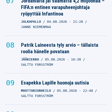
Jordanialta jäi saamatta 4,2 miljoonaa –
FIFA:n entinen varapuheenjohtaja
ryöpyttää Infantinoa
JALKAPALLO
04.08.2026
- 21:28
JANNE NIEMENMAA
Patrik Laineesta tyly arvio – tällaista
roolia hänelle povataan
JÄÄKIEKKO
05.08.2026
- 16:30
SALTTU FORSSTRÖM
Esapekka Lapille huonoja uutisia
MOOTTORIURHEILU
05.08.2026
- 22:48
SALTTU FORSSTRÖM