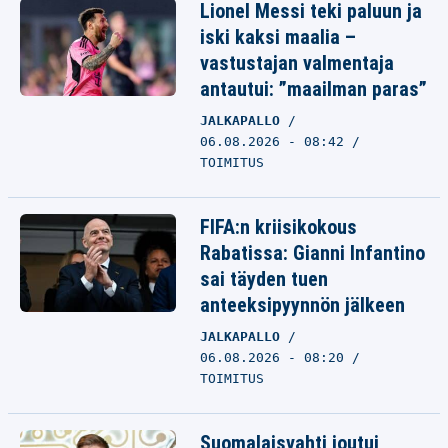
Lionel Messi teki paluun ja
iski kaksi maalia –
vastustajan valmentaja
antautui: ”maailman paras”
JALKAPALLO
06.08.2026 - 08:42
TOIMITUS
FIFA:n kriisikokous
Rabatissa: Gianni Infantino
sai täyden tuen
anteeksipyynnön jälkeen
JALKAPALLO
06.08.2026 - 08:20
TOIMITUS
Suomalaisvahti joutui