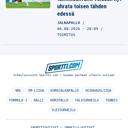
uhrata toisen tähden
edessä
JALKAPALLO
06.08.2026 - 20:09
TOIMITUS
Urheilusivusto Sportti.com | Suomen parhaat urheilu-uutiset
NHL
SM-LIIGA
EUROJALKAPALLO
VEIKKAUSLIIGA
FORMULA 1
RALLI
KORIPALLO
TALVIURHEILU
TENNIS
YLEISURHEILU
SPORTTIUUTISET – URHEILU-UUTISET