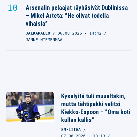
Arsenalin pelaajat räyhäsivät Dublinissa
– Mikel Arteta: ”He olivat todella
vihaisia”
JALKAPALLO
06.08.2026
- 14:42
JANNE NIEMENMAA
Kyselyitä tuli muualtakin,
mutta tähtipakki valitsi
Kiekko-Espoon – ”Oma koti
kullan kallis”
SM-LIIGA
07.08.2026 - 10:13