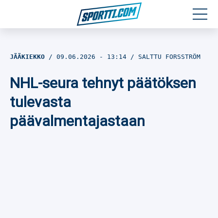
Moottoriurheilu
JÄÄKIEKKO
09.06.2026
- 13:14
SALTTU FORSSTRÖM
Jääkiekko
NHL-seura tehnyt päätöksen
Jalkapallo
tulevasta
päävalmentajastaan
Yleisurheilu
Talviurheilu
Muu urheilu
SPORTIVO TV