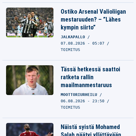
Ostiko Arsenal Valioliigan
mestaruuden? – ”Lähes
kympin siirto”
JALKAPALLO
07.08.2026 - 05:07
TOIMITUS
Tässä hetkessä saattoi
ratketa rallin
maailmanmestaruus
MOOTTORIURHEILU
06.08.2026 - 23:50
TOIMITUS
Näistä syistä Mohamed
Salah päätyi yllättävään