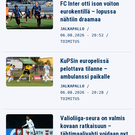
FC Inter otti ison voiton
eurokentillä – lopussa
nähtiin draamaa
JALKAPALLO
06.08.2026 - 20:52
TOIMITUS
KuPSin europelissä
pelottava tilanne –
ambulanssi paikalle
JALKAPALLO
06.08.2026 - 20:28
TOIMITUS
Valioliiga-seura on valmis
kovaan ratkaisuun –
tähtimaalivahti voidaan nyt