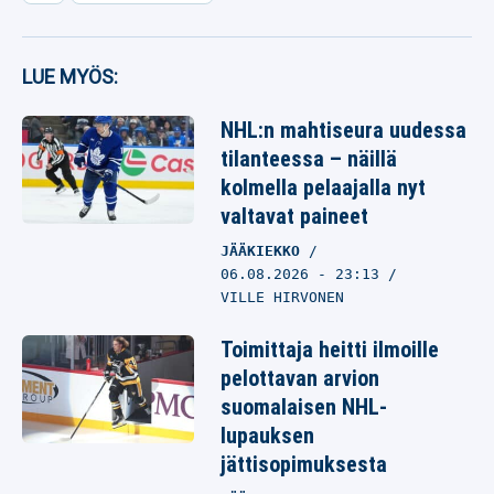
LUE MYÖS:
NHL:n mahtiseura uudessa
tilanteessa – näillä
kolmella pelaajalla nyt
valtavat paineet
JÄÄKIEKKO
06.08.2026
- 23:13
VILLE HIRVONEN
Toimittaja heitti ilmoille
pelottavan arvion
suomalaisen NHL-
lupauksen
jättisopimuksesta