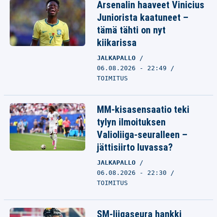
Arsenalin haaveet Vinicius
Juniorista kaatuneet –
tämä tähti on nyt
kiikarissa
JALKAPALLO
06.08.2026 - 22:49
TOIMITUS
MM-kisasensaatio teki
tylyn ilmoituksen
Valioliiga-seuralleen –
jättisiirto luvassa?
JALKAPALLO
06.08.2026 - 22:30
TOIMITUS
SM-liigaseura hankki