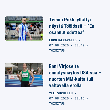
Teemu Pukki yllättyi
näystä Töölössä – ”En
osannut odottaa”
EUROJALKAPALLO
07.08.2026 - 08:42
TOIMITUS
Enni Virjoselta
ennätysnäytös USA:ssa –
nuorten MM-kulta tuli
valtavalla erolla
YLEISURHEILU
07.08.2026 - 08:16
TOIMITUS