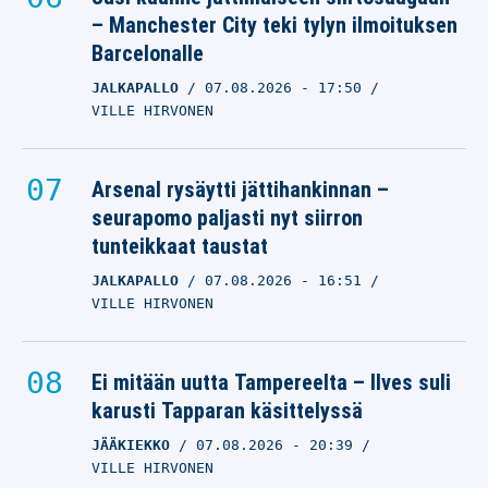
– Manchester City teki tylyn ilmoituksen
Barcelonalle
JALKAPALLO
07.08.2026
- 17:50
VILLE HIRVONEN
Arsenal rysäytti jättihankinnan –
seurapomo paljasti nyt siirron
tunteikkaat taustat
JALKAPALLO
07.08.2026
- 16:51
VILLE HIRVONEN
Ei mitään uutta Tampereelta – Ilves suli
karusti Tapparan käsittelyssä
JÄÄKIEKKO
07.08.2026
- 20:39
VILLE HIRVONEN