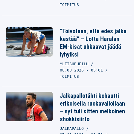
TOIMITUS
”Toivotaan, että edes jalka
kestää” – Lotta Haralan
EM-kisat uhkaavat jäädä
lyhyiksi
YLEISURHEILU
08.08.2026 - 05:01
TOIMITUS
Jalkapallotähti kohautti
erikoisella ruokavaliollaan
– nyt tuli sitten melkoinen
shokkisiirto
JALKAPALLO