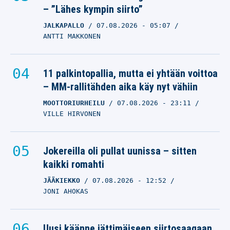
– ”Lähes kympin siirto”
JALKAPALLO
07.08.2026
- 05:07
ANTTI MAKKONEN
11 palkintopallia, mutta ei yhtään voittoa
– MM-rallitähden aika käy nyt vähiin
MOOTTORIURHEILU
07.08.2026
- 23:11
VILLE HIRVONEN
Jokereilla oli pullat uunissa – sitten
kaikki romahti
JÄÄKIEKKO
07.08.2026
- 12:52
JONI AHOKAS
Uusi käänne jättimäiseen siirtosaagaan