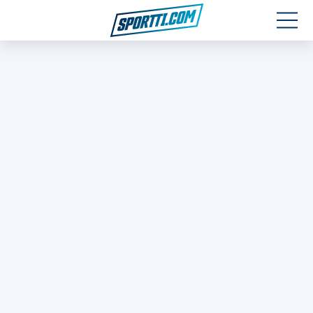
Moottoriurheilu
Jääkiekko
Jalkapallo
Yleisurheilu
Talviurheilu
Muu urheilu
SPORTIVO TV