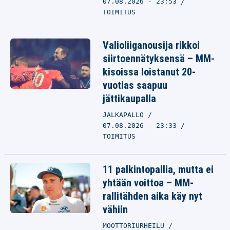
07.08.2026 - 23:53
TOIMITUS
Valioliiganousija rikkoi
siirtoennätyksensä – MM-
kisoissa loistanut 20-
vuotias saapuu
jättikaupalla
JALKAPALLO
07.08.2026 - 23:33
TOIMITUS
11 palkintopallia, mutta ei
yhtään voittoa – MM-
rallitähden aika käy nyt
vähiin
MOOTTORIURHEILU