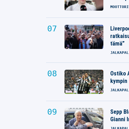
MOOTTORI
Liverpo
ratkais
tämä”
JALKAPAL
Ostiko 
kympin 
JALKAPAL
Sepp Bla
Gianni 
JALKAPAL