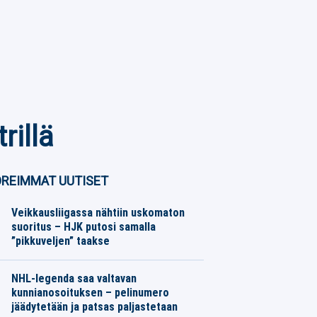
rillä
REIMMAT UUTISET
Veikkausliigassa nähtiin uskomaton
suoritus – HJK putosi samalla
”pikkuveljen” taakse
Jalkapallo
07.08.2026
Toimitus
NHL-legenda saa valtavan
kunnianosoituksen – pelinumero
jäädytetään ja patsas paljastetaan