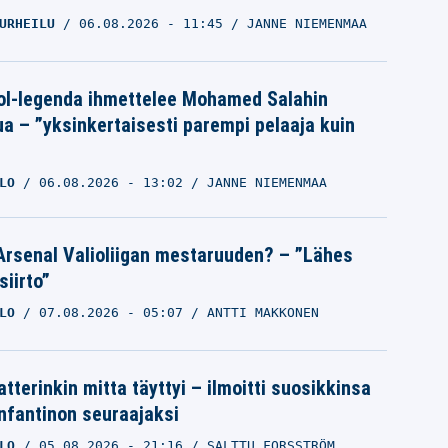
URHEILU
06.08.2026
- 11:45
JANNE NIEMENMAA
ol-legenda ihmettelee Mohamed Salahin
ua – ”yksinkertaisesti parempi pelaaja kuin
LO
06.08.2026
- 13:02
JANNE NIEMENMAA
Arsenal Valioliigan mestaruuden? – ”Lähes
siirto”
LO
07.08.2026
- 05:07
ANTTI MAKKONEN
tterinkin mitta täyttyi – ilmoitti suosikkinsa
Infantinon seuraajaksi
LO
05.08.2026
- 21:16
SALTTU FORSSTRÖM