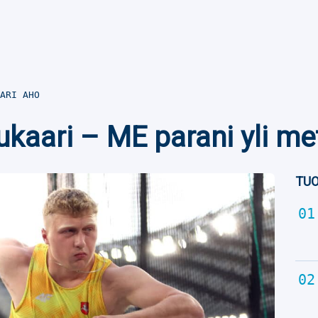
ARI AHO
ukaari – ME parani yli met
TUO