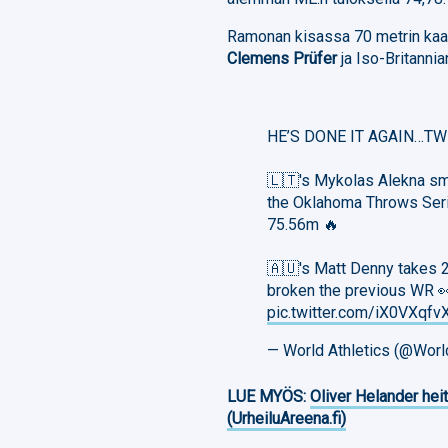
Ramonan kisassa 70 metrin kaa
Clemens Prüfer
ja Iso-Britanni
HE’S DONE IT AGAIN…TW
🇱🇹's Mykolas Alekna sm
the Oklahoma Throws Serie
75.56m 🔥
🇦🇺's Matt Denny takes 
broken the previous WR 
pic.twitter.com/iX0VXqfv
— World Athletics (@Worl
LUE MYÖS:
Oliver Helander heit
(UrheiluAreena.fi)