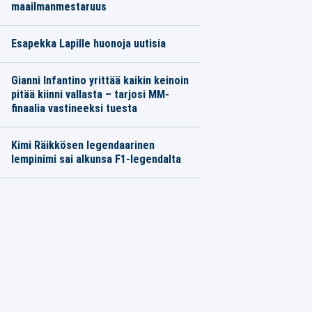
maailmanmestaruus
Esapekka Lapille huonoja uutisia
Gianni Infantino yrittää kaikin keinoin
pitää kiinni vallasta – tarjosi MM-
finaalia vastineeksi tuesta
Kimi Räikkösen legendaarinen
lempinimi sai alkunsa F1-legendalta