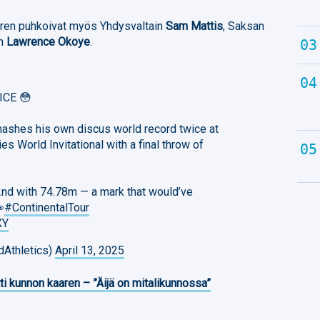
ren puhkoivat myös Yhdysvaltain
Sam Mattis
, Saksan
an
Lawrence Okoye
.
ICE 😳
ashes his own discus world record twice at
s World Invitational with a final throw of
2nd with 74.78m — a mark that would’ve

#ContinentalTour
XY
dAthletics)
April 13, 2025
ti kunnon kaaren – ”Äijä on mitalikunnossa”