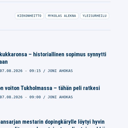
KIEKONHEITTO
MYKOLAS ALEKNA
YLEISURHEILU
 kukkaronsa – historiallinen sopimus synnytti
aan
07.08.2026
- 09:15
JONI AHOKAS
on voiton Tukholmassa – tähän peli ratkesi
07.08.2026
- 09:00
JONI AHOKAS
ansarjan mestarin dopingkärylle löytyi hyvin