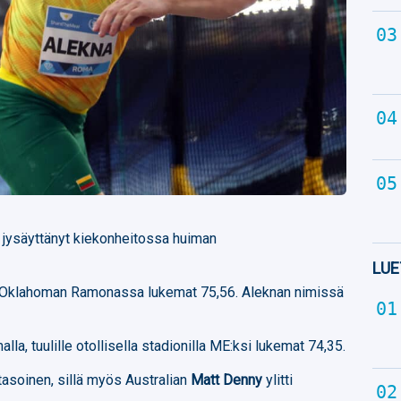
n jysäyttänyt kiekonheitossa huiman
LUE
si Oklahoman Ramonassa lukemat 75,56. Aleknan nimissä
lla, tuulille otollisella stadionilla ME:ksi lukemat 74,35.
tasoinen, sillä myös Australian
Matt Denny
ylitti