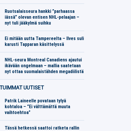
Jääkiekko
07.08.2026
Toimitus
Ruotsalaisseura hankki ”parhaassa
iässä” olevan entisen NHL-pelaajan –
nyt tuli jääkylmä suihku
Jääkiekko
07.08.2026
Toimitus
Ei mitään uutta Tampereelta – Ilves suli
karusti Tapparan käsittelyssä
Jääkiekko
07.08.2026
Toimitus
NHL-seura Montreal Canadiens ajautui
ikävään ongelmaan – mallia saatetaan
nyt ottaa suomalaistähden megadiilistä
Jääkiekko
07.08.2026
Toimitus
TUIMMAT UUTISET
Patrik Laineelle povataan tylyä
kohtaloa – ”Ei välttämättä muuta
vaihtoehtoa”
Tässä hetkessä saattoi ratketa rallin