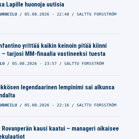
a Lapille huonoja uutisia
URHEILU
05.08.2026
- 22:48
SALTTU FORSSTRÖM
nfantino yrittää kaikin keinoin pitää kiinni
a – tarjosi MM-finaalia vastineeksi tuesta
LO
05.08.2026
- 23:57
SALTTU FORSSTRÖM
ikkösen legendaarinen lempinimi sai alkunsa
ndalta
URHEILU
05.08.2026
- 22:16
SALTTU FORSSTRÖM
le Rovanperän kausi kaatui – manageri oikaisee
pekulaatiot