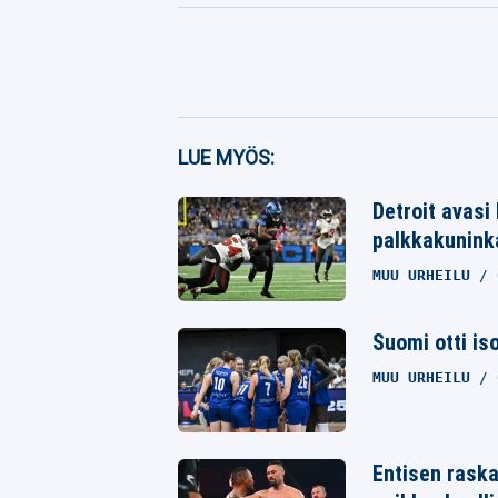
Facebook
LUE MYÖS:
Twitter
Detroit avasi
palkkakunink
Whatsapp
MUU URHEILU
Suomi otti is
MUU URHEILU
Entisen raska