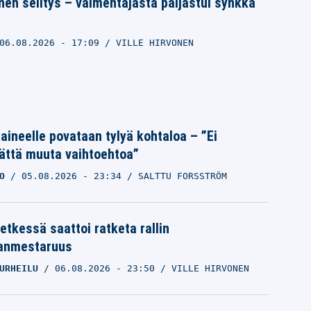
nen selitys – valmentajasta paljastui synkkä
06.08.2026
- 17:09
VILLE HIRVONEN
Laineelle povataan tylyä kohtaloa – ”Ei
ättä muuta vaihtoehtoa”
O
05.08.2026
- 23:34
SALTTU FORSSTRÖM
etkessä saattoi ratketa rallin
anmestaruus
URHEILU
06.08.2026
- 23:50
VILLE HIRVONEN