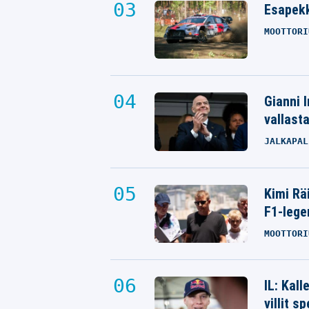
Esapekk
MOOTTORI
Gianni I
vallast
JALKAPAL
Kimi Rä
F1-lege
MOOTTORI
IL: Kal
villit s