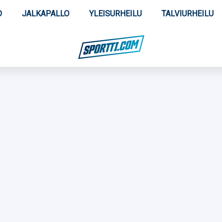
O
JALKAPALLO
YLEISURHEILU
TALVIURHEILU