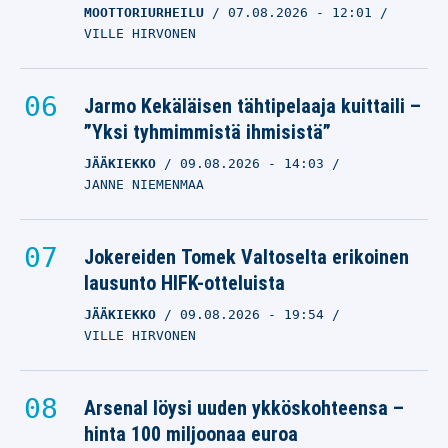
MOOTTORIURHEILU
07.08.2026
- 12:01
VILLE HIRVONEN
Jarmo Kekäläisen tähtipelaaja kuittaili –
”Yksi tyhmimmistä ihmisistä”
JÄÄKIEKKO
09.08.2026
- 14:03
JANNE NIEMENMAA
Jokereiden Tomek Valtoselta erikoinen
lausunto HIFK-otteluista
JÄÄKIEKKO
09.08.2026
- 19:54
VILLE HIRVONEN
Arsenal löysi uuden ykköskohteensa –
hinta 100 miljoonaa euroa