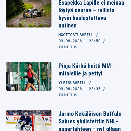
Esapekka Lapille ei meinaa
löytyä seuraa – rallista
hyvin huolestuttava
uutinen
MOOTTORIURHEILU
09.08.2026 - 23:50
TOIMITUS
Pinja Kärhä heitti MM-
mitaleille ja pettyi
YLEISURHEILU
09.08.2026 - 23:35
TOIMITUS
Jarmo Kekäläisen Buffalo
Sabres yhdistettiin NHL-
supertähteen – nyt ollaan