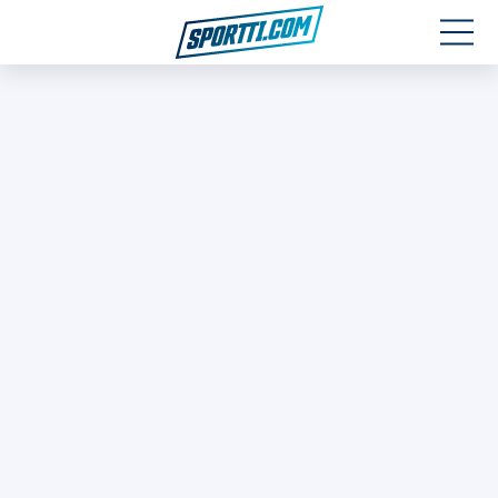
Moottoriurheilu
Jääkiekko
Jalkapallo
Yleisurheilu
Talviurheilu
Muu urheilu
SPORTIVO TV