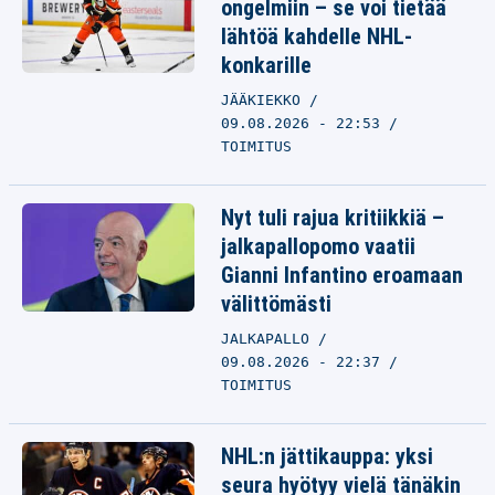
ongelmiin – se voi tietää
lähtöä kahdelle NHL-
konkarille
JÄÄKIEKKO
09.08.2026 - 22:53
TOIMITUS
Nyt tuli rajua kritiikkiä –
jalkapallopomo vaatii
Gianni Infantino eroamaan
välittömästi
JALKAPALLO
09.08.2026 - 22:37
TOIMITUS
NHL:n jättikauppa: yksi
seura hyötyy vielä tänäkin