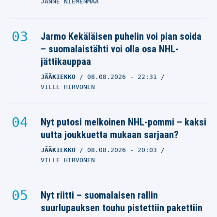
JANNE NIEMENMAA
Jarmo Kekäläisen puhelin voi pian soida
– suomalaistähti voi olla osa NHL-
jättikauppaa
JÄÄKIEKKO
08.08.2026
- 22:31
VILLE HIRVONEN
Nyt putosi melkoinen NHL-pommi – kaksi
uutta joukkuetta mukaan sarjaan?
JÄÄKIEKKO
08.08.2026
- 20:03
VILLE HIRVONEN
Nyt riitti – suomalaisen rallin
suurlupauksen touhu pistettiin pakettiin