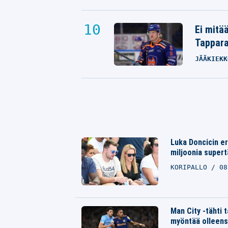
Ei mitä
Tappara
JÄÄKIEKK
Luka Doncicin er
miljoonia supert
KORIPALLO
08
Man City -tähti 
myöntää olleens