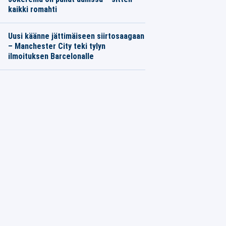
kaikki romahti
Uusi käänne jättimäiseen siirtosaagaan
– Manchester City teki tylyn
ilmoituksen Barcelonalle