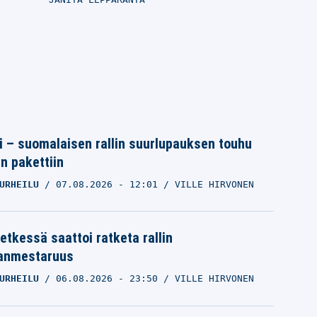
tti – suomalaisen rallin suurlupauksen touhu
in pakettiin
URHEILU
07.08.2026
- 12:01
VILLE HIRVONEN
ri
Tappara-tähti sivussa Liiga-
etkessä saattoi ratketa rallin
avauksesta
anmestaruus
JUHA METSOLA
10.09.2025
- 12:41
KARI AHO
URHEILU
06.08.2026
- 23:50
VILLE HIRVONEN