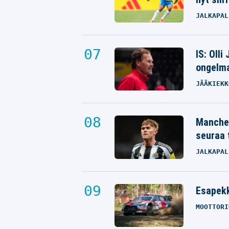
JALKAPAL
IS: Olli
ongelm
JÄÄKIEKK
Manches
seuraa 
JALKAPAL
Esapekk
MOOTTORI