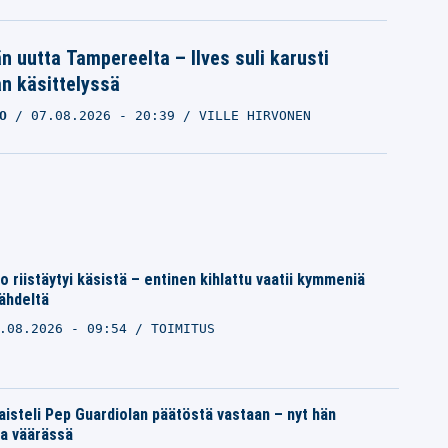
än uutta Tampereelta – Ilves suli karusti
n käsittelyssä
O
07.08.2026
- 20:39
VILLE HIRVONEN
o riistäytyi käsistä – entinen kihlattu vaatii kymmeniä
ähdeltä
.08.2026 - 09:54
TOIMITUS
taisteli Pep Guardiolan päätöstä vastaan – nyt hän
a väärässä