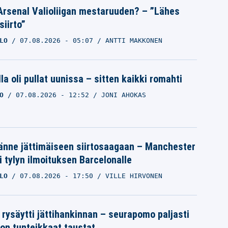
Arsenal Valioliigan mestaruuden? – ”Lähes
siirto”
LO
07.08.2026
- 05:07
ANTTI MAKKONEN
la oli pullat uunissa – sitten kaikki romahti
O
07.08.2026
- 12:52
JONI AHOKAS
Tapparan maalivahtitilanne puhuttaa
– löytyykö floppivahtiin enää yhtään
luottoa?
änne jättimäiseen siirtosaagaan – Manchester
JUHA METSOLA
26.03.2025
- 16:48
i tylyn ilmoituksen Barcelonalle
VILLE HIRVONEN
LO
07.08.2026
- 17:50
VILLE HIRVONEN
 rysäytti jättihankinnan – seurapomo paljasti
ron tunteikkaat taustat