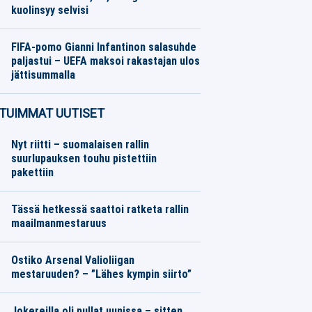
kuolinsyy selvisi
Koripallo
08.08.2026
Toimitus
FIFA-pomo Gianni Infantinon salasuhde
paljastui – UEFA maksoi rakastajan ulos
jättisummalla
Muut Jalkapallo
08.08.2026
Toimitus
TUIMMAT UUTISET
Nyt riitti – suomalaisen rallin
suurlupauksen touhu pistettiin
pakettiin
Tässä hetkessä saattoi ratketa rallin
maailmanmestaruus
Ostiko Arsenal Valioliigan
mestaruuden? – ”Lähes kympin siirto”
Jokereilla oli pullat uunissa – sitten