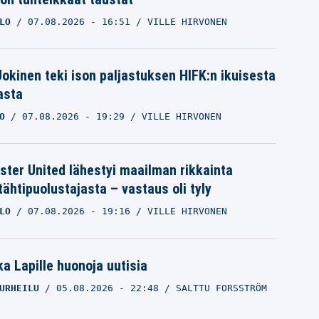
LO
07.08.2026
- 16:51
VILLE HIRVONEN
 Jokinen teki ison paljastuksen HIFK:n ikuisesta
asta
O
07.08.2026
- 19:29
VILLE HIRVONEN
ter United lähestyi maailman rikkainta
tähtipuolustajasta – vastaus oli tyly
LO
07.08.2026
- 19:16
VILLE HIRVONEN
a Lapille huonoja uutisia
URHEILU
05.08.2026
- 22:48
SALTTU FORSSTRÖM