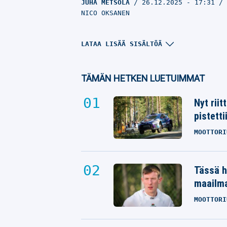
JUHA METSOLA
26.12.2025
- 17:31
NICO OKSANEN
LATAA LISÄÄ SISÄLTÖÄ
TÄMÄN HETKEN LUETUIMMAT
Nyt rii
pistetti
MOOTTORI
AL: Jatkosopimus – SM-liigakonka
Tässä h
teki asiat selviksi
maailm
JUHA METSOLA
15.12.2025
- 18:12
VILLE HIRVONEN
MOOTTORI