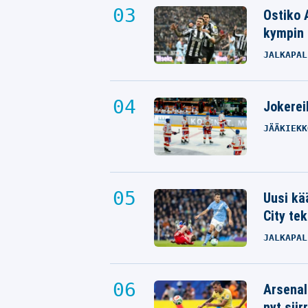
Ostiko 
kympin 
JALKAPAL
Jokereil
JÄÄKIEKK
Tapparan valmennus saattoi tehdä
nerokkaan peliliikkeen
JUHA METSOLA
28.03.2025
- 16:47
Uusi kä
VILLE HIRVONEN
City tek
JALKAPAL
Arsenal
nyt siir