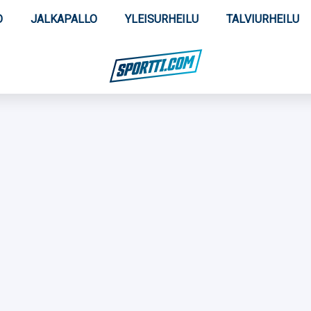
O
JALKAPALLO
YLEISURHEILU
TALVIURHEILU