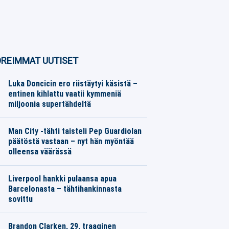
REIMMAT UUTISET
Luka Doncicin ero riistäytyi käsistä –
entinen kihlattu vaatii kymmeniä
miljoonia supertähdeltä
Koripallo
08.08.2026
Toimitus
Man City -tähti taisteli Pep Guardiolan
päätöstä vastaan – nyt hän myöntää
olleensa väärässä
Eurojalkapallo
08.08.2026
Toimitus
Liverpool hankki pulaansa apua
Barcelonasta – tähtihankinnasta
sovittu
Eurojalkapallo
08.08.2026
Toimitus
Brandon Clarken, 29, traaginen