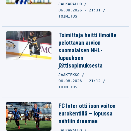
JALKAPALLO
06.08.2026 - 21:31
TOIMITUS
Toimittaja heitti ilmoille
pelottavan arvion
suomalaisen NHL-
lupauksen
jättisopimuksesta
JÄÄKIEKKO
06.08.2026 - 21:12
TOIMITUS
FC Inter otti ison voiton
eurokentillä – lopussa
nähtiin draamaa
JALKAPALLO