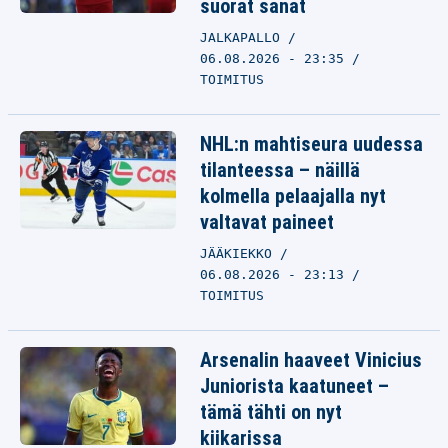
suorat sanat
JALKAPALLO
06.08.2026 - 23:35
TOIMITUS
NHL:n mahtiseura uudessa
tilanteessa – näillä
kolmella pelaajalla nyt
valtavat paineet
JÄÄKIEKKO
06.08.2026 - 23:13
TOIMITUS
Arsenalin haaveet Vinicius
Juniorista kaatuneet –
tämä tähti on nyt
kiikarissa