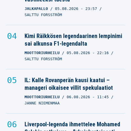
tyrmättiin täysin
JALKAPALLO
05.08.2026
- 23:57
SALTTU FORSSTRÖM
EDMONTON OILERS
20.07.2026
- 20:12
VILLE HIRVONEN
Kimi Räikkösen legendaarinen lempinimi
Edmonton palkitsi 23-
sai alkunsa F1-legendalta
vuotiaan lupauksen –
MOOTTORIURHEILU
05.08.2026
- 22:16
Colton Dachille
SALTTU FORSSTRÖM
tähtimäinen sopimus
EDMONTON OILERS
IL: Kalle Rovanperän kausi kaatui –
13.07.2026
- 08:22
manageri oikaisee villit spekulaatiot
NICO OKSANEN
MOOTTORIURHEILU
06.08.2026
- 11:45
JANNE NIEMENMAA
Liverpool-legenda ihmettelee Mohamed