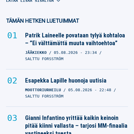
NHL:n kohupalkkaus
LATAA LISÄÄ SISÄLTÖÄ
puhuttaa – nyt Connor
McDavid sanoi suorat
TÄMÄN HETKEN LUETUIMMAT
sanat
Patrik Laineelle povataan tylyä kohtaloa
EDMONTON OILERS
– ”Ei välttämättä muuta vaihtoehtoa”
27.07.2026
- 23:10
VILLE HIRVONEN
JÄÄKIEKKO
05.08.2026
- 23:34
SALTTU FORSSTRÖM
NHL:ssä kohupalkkaus –
suurin huolenaihe
nostettiin nyt esiin
Esapekka Lapille huonoja uutisia
EDMONTON OILERS
MOOTTORIURHEILU
05.08.2026
- 22:48
26.07.2026
- 21:30
SALTTU FORSSTRÖM
VILLE HIRVONEN
Connor McDavidin
Gianni Infantino yrittää kaikin keinoin
jättisiirrosta levisi
pitää kiinni vallasta – tarjosi MM-finaalia
järjetön huhu –
vastineeksi tuesta