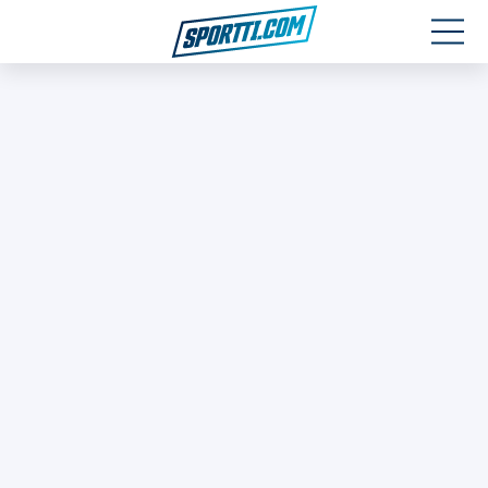
Moottoriurheilu
Jääkiekko
Jalkapallo
Yleisurheilu
Talviurheilu
Muu urheilu
SPORTIVO TV