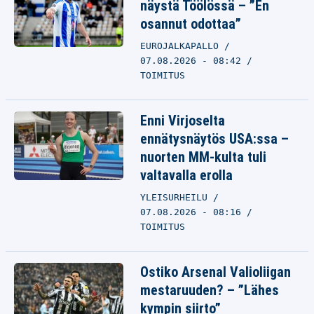
näystä Töölössä – ”En
osannut odottaa”
EUROJALKAPALLO
07.08.2026 - 08:42
TOIMITUS
Enni Virjoselta
ennätysnäytös USA:ssa –
nuorten MM-kulta tuli
valtavalla erolla
YLEISURHEILU
07.08.2026 - 08:16
TOIMITUS
Ostiko Arsenal Valioliigan
mestaruuden? – ”Lähes
kympin siirto”