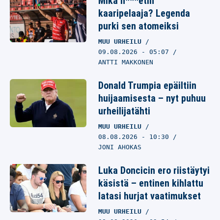
Mikä h***etin
kaaripelaaja? Legenda
purki sen atomeiksi
MUU URHEILU
09.08.2026
- 05:07
ANTTI MAKKONEN
Donald Trumpia epäiltiin
huijaamisesta – nyt puhuu
urheilijatähti
MUU URHEILU
08.08.2026
- 10:30
JONI AHOKAS
Luka Doncicin ero riistäytyi
käsistä – entinen kihlattu
latasi hurjat vaatimukset
MUU URHEILU