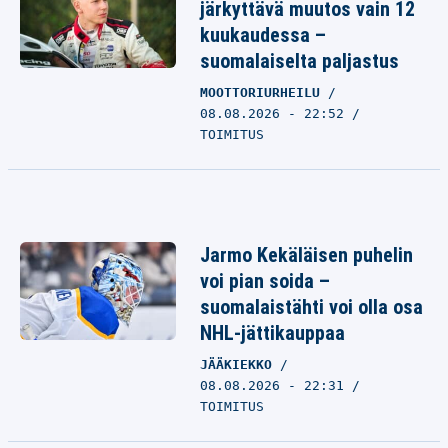
järkyttävä muutos vain 12
kuukaudessa –
suomalaiselta paljastus
MOOTTORIURHEILU
08.08.2026 - 22:52
TOIMITUS
Jarmo Kekäläisen puhelin
voi pian soida –
suomalaistähti voi olla osa
NHL-jättikauppaa
JÄÄKIEKKO
08.08.2026 - 22:31
TOIMITUS