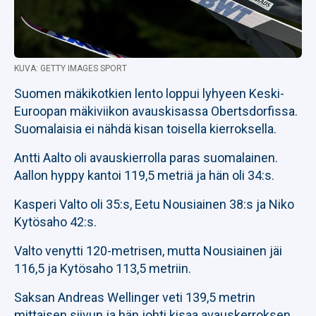
KUVA: GETTY IMAGES SPORT
Suomen mäkikotkien lento loppui lyhyeen Keski-
Euroopan mäkiviikon avauskisassa Obertsdorfissa.
Suomalaisia ei nähdä kisan toisella kierroksella.
Antti Aalto oli avauskierrolla paras suomalainen.
Aallon hyppy kantoi 119,5 metriä ja hän oli 34:s.
Kasperi Valto oli 35:s, Eetu Nousiainen 38:s ja Niko
Kytösaho 42:s.
Valto venytti 120-metrisen, mutta Nousiainen jäi
116,5 ja Kytösaho 113,5 metriin.
Saksan Andreas Wellinger veti 139,5 metrin
mittaisen siivun ja hän johti kisaa avauskerroksen