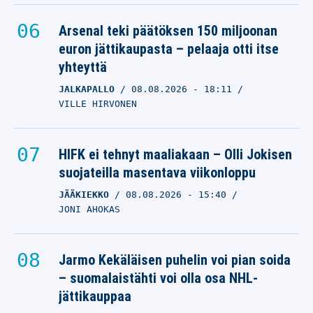
Arsenal teki päätöksen 150 miljoonan
euron jättikaupasta – pelaaja otti itse
yhteyttä
JALKAPALLO
08.08.2026
- 18:11
VILLE HIRVONEN
HIFK ei tehnyt maaliakaan – Olli Jokisen
suojateilla masentava viikonloppu
JÄÄKIEKKO
08.08.2026
- 15:40
JONI AHOKAS
Jarmo Kekäläisen puhelin voi pian soida
– suomalaistähti voi olla osa NHL-
jättikauppaa