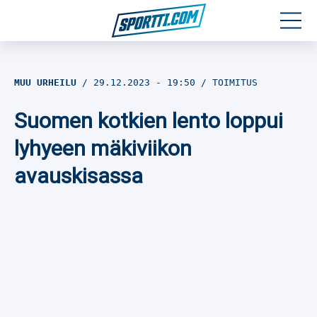
Moottoriurheilu
MUU URHEILU
29.12.2023
- 19:50
TOIMITUS
Jääkiekko
Suomen kotkien lento loppui
Jalkapallo
lyhyeen mäkiviikon
avauskisassa
Yleisurheilu
Talviurheilu
Muu urheilu
SPORTIVO TV