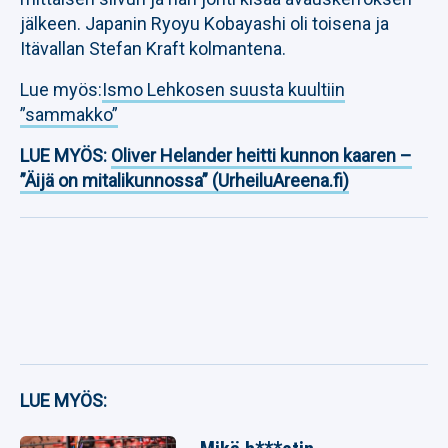
jälkeen. Japanin Ryoyu Kobayashi oli toisena ja
Itävallan Stefan Kraft kolmantena.
Lue myös:
Ismo Lehkosen suusta kuultiin
”sammakko”
LUE MYÖS:
Oliver Helander heitti kunnon kaaren –
”Äijä on mitalikunnossa” (UrheiluAreena.fi)
LUE MYÖS: