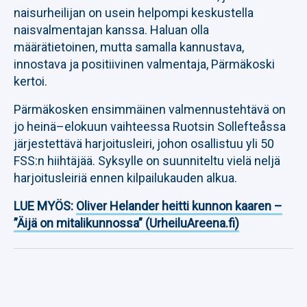
naisurheilijan on usein helpompi keskustella
naisvalmentajan kanssa. Haluan olla
määrätietoinen, mutta samalla kannustava,
innostava ja positiivinen valmentaja, Pärmäkoski
kertoi.
Pärmäkosken ensimmäinen valmennustehtävä on
jo heinä–elokuun vaihteessa Ruotsin Sollefteåssa
järjestettävä harjoitusleiri, johon osallistuu yli 50
FSS:n hiihtäjää. Syksylle on suunniteltu vielä neljä
harjoitusleiriä ennen kilpailukauden alkua.
LUE MYÖS:
Oliver Helander heitti kunnon kaaren –
”Äijä on mitalikunnossa” (UrheiluAreena.fi)