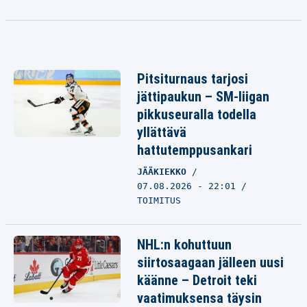
Pitsiturnaus tarjosi
jättipaukun – SM-liigan
pikkuseuralla todella
yllättävä
hattutemppusankari
JÄÄKIEKKO
07.08.2026 - 22:01
TOIMITUS
NHL:n kohuttuun
siirtosaagaan jälleen uusi
käänne – Detroit teki
vaatimuksensa täysin