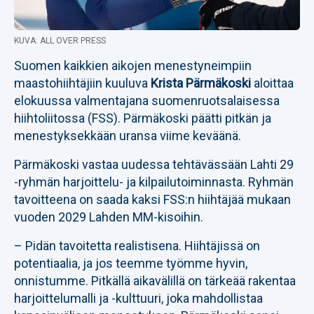
KUVA: ALL OVER PRESS
Suomen kaikkien aikojen menestyneimpiin
maastohiihtäjiin kuuluva
Krista Pärmäkoski
aloittaa
elokuussa valmentajana suomenruotsalaisessa
hiihtoliitossa (FSS). Pärmäkoski päätti pitkän ja
menestyksekkään uransa viime keväänä.
Pärmäkoski vastaa uudessa tehtävässään Lahti 29
-ryhmän harjoittelu- ja kilpailutoiminnasta. Ryhmän
tavoitteena on saada kaksi FSS:n hiihtäjää mukaan
vuoden 2029 Lahden MM-kisoihin.
– Pidän tavoitetta realistisena. Hiihtäjissä on
potentiaalia, ja jos teemme työmme hyvin,
onnistumme. Pitkällä aikavälillä on tärkeää rakentaa
harjoittelumalli ja -kulttuuri, joka mahdollistaa