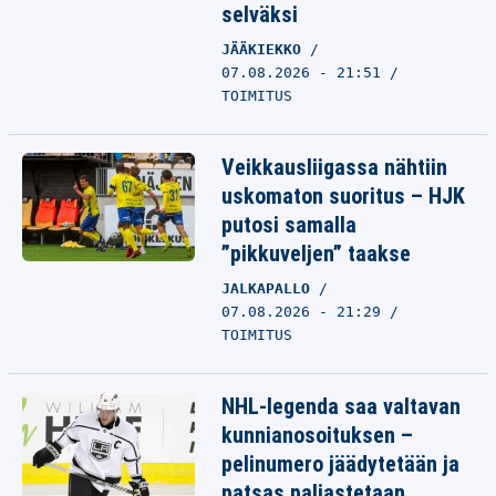
selväksi
JÄÄKIEKKO
07.08.2026 - 21:51
TOIMITUS
Veikkausliigassa nähtiin
uskomaton suoritus – HJK
putosi samalla
”pikkuveljen” taakse
JALKAPALLO
07.08.2026 - 21:29
TOIMITUS
NHL-legenda saa valtavan
kunnianosoituksen –
pelinumero jäädytetään ja
patsas paljastetaan