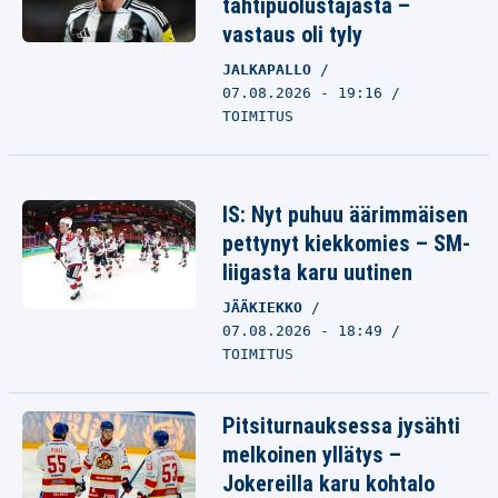
tähtipuolustajasta –
vastaus oli tyly
JALKAPALLO
07.08.2026 - 19:16
TOIMITUS
IS: Nyt puhuu äärimmäisen
pettynyt kiekkomies – SM-
liigasta karu uutinen
JÄÄKIEKKO
07.08.2026 - 18:49
TOIMITUS
Pitsiturnauksessa jysähti
melkoinen yllätys –
Jokereilla karu kohtalo