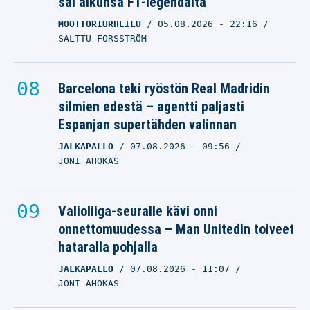
sai alkunsa F1-legendalta
MOOTTORIURHEILU
05.08.2026
- 22:16
SALTTU FORSSTRÖM
Barcelona teki ryöstön Real Madridin
silmien edestä – agentti paljasti
Espanjan supertähden valinnan
JALKAPALLO
07.08.2026
- 09:56
JONI AHOKAS
Valioliiga-seuralle kävi onni
onnettomuudessa – Man Unitedin toiveet
hataralla pohjalla
JALKAPALLO
07.08.2026
- 11:07
JONI AHOKAS