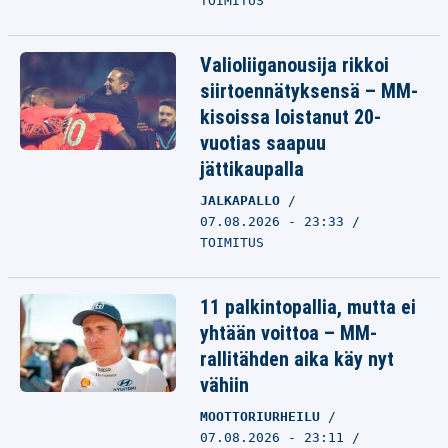
TOIMITUS
Valioliiganousija rikkoi
siirtoennätyksensä – MM-
kisoissa loistanut 20-
vuotias saapuu
jättikaupalla
JALKAPALLO
07.08.2026 - 23:33
TOIMITUS
11 palkintopallia, mutta ei
yhtään voittoa – MM-
rallitähden aika käy nyt
vähiin
MOOTTORIURHEILU
07.08.2026 - 23:11