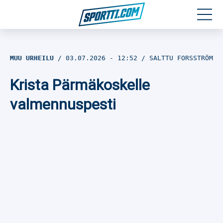
Moottoriurheilu
MUU URHEILU
03.07.2026
- 12:52
SALTTU FORSSTRÖM
Jääkiekko
Krista Pärmäkoskelle
Jalkapallo
valmennuspesti
Yleisurheilu
Talviurheilu
Muu urheilu
SPORTIVO TV