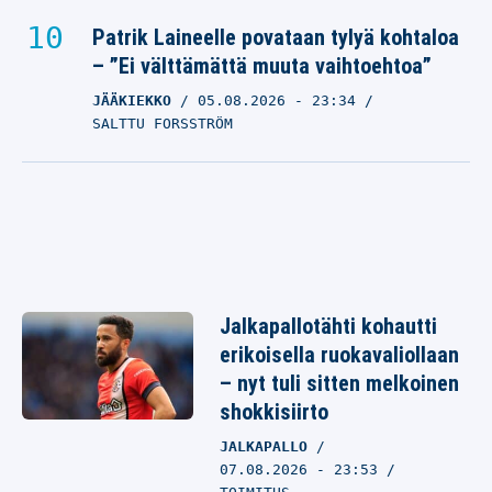
Patrik Laineelle povataan tylyä kohtaloa
– ”Ei välttämättä muuta vaihtoehtoa”
JÄÄKIEKKO
05.08.2026
- 23:34
SALTTU FORSSTRÖM
Jalkapallotähti kohautti
erikoisella ruokavaliollaan
– nyt tuli sitten melkoinen
shokkisiirto
JALKAPALLO
07.08.2026 - 23:53