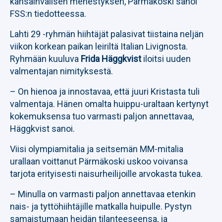
kansainvälisen menestyksen, Pärmäkoski sanoi
FSS:n tiedotteessa.
Lahti 29 -ryhmän hiihtäjät palasivat tiistaina neljän
viikon korkean paikan leiriltä Italian Livignosta.
Ryhmään kuuluva
Frida Häggkvist
iloitsi uuden
valmentajan nimityksestä.
– On hienoa ja innostavaa, että juuri Kristasta tuli
valmentaja. Hänen omalta huippu-uraltaan kertynyt
kokemuksensa tuo varmasti paljon annettavaa,
Häggkvist sanoi.
Viisi olympiamitalia ja seitsemän MM-mitalia
urallaan voittanut Pärmäkoski uskoo voivansa
tarjota erityisesti naisurheilijoille arvokasta tukea.
– Minulla on varmasti paljon annettavaa etenkin
nais- ja tyttöhiihtäjille matkalla huipulle. Pystyn
samaistumaan heidän tilanteeseensa, ja