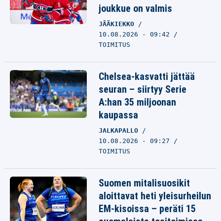
joukkue on valmis
JÄÄKIEKKO
10.08.2026 - 09:42
TOIMITUS
Chelsea-kasvatti jättää
seuran – siirtyy Serie
A:han 35 miljoonan
kaupassa
JALKAPALLO
10.08.2026 - 09:27
TOIMITUS
Suomen mitalisuosikit
aloittavat heti yleisurheilun
EM-kisoissa – peräti 15