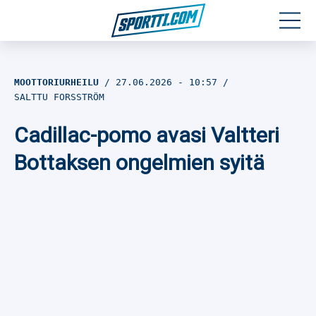
Moottoriurheilu
MOOTTORIURHEILU
27.06.2026
- 10:57
SALTTU FORSSTRÖM
Jääkiekko
Cadillac-pomo avasi Valtteri
Jalkapallo
Bottaksen ongelmien syitä
Yleisurheilu
Talviurheilu
Muu urheilu
SPORTIVO TV