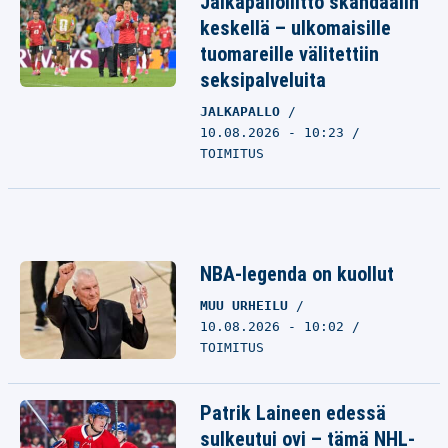
Jalkapalloliitto skandaalin
keskellä – ulkomaisille
tuomareille välitettiin
seksipalveluita
JALKAPALLO
10.08.2026 - 10:23
TOIMITUS
NBA-legenda on kuollut
MUU URHEILU
10.08.2026 - 10:02
TOIMITUS
Patrik Laineen edessä
sulkeutui ovi – tämä NHL-