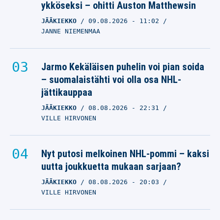
ykköseksi – ohitti Auston Matthewsin
JÄÄKIEKKO
09.08.2026
- 11:02
JANNE NIEMENMAA
Jarmo Kekäläisen puhelin voi pian soida
– suomalaistähti voi olla osa NHL-
jättikauppaa
JÄÄKIEKKO
08.08.2026
- 22:31
VILLE HIRVONEN
Nyt putosi melkoinen NHL-pommi – kaksi
uutta joukkuetta mukaan sarjaan?
JÄÄKIEKKO
08.08.2026
- 20:03
VILLE HIRVONEN