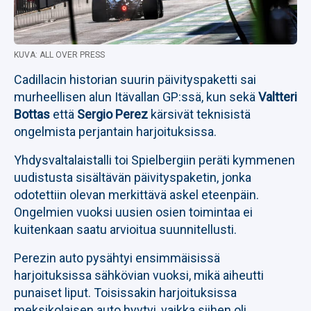
KUVA: ALL OVER PRESS
Cadillacin historian suurin päivityspaketti sai
murheellisen alun Itävallan GP:ssä, kun sekä
Valtteri
Bottas
että
Sergio Perez
kärsivät teknisistä
ongelmista perjantain harjoituksissa.
Yhdysvaltalaistalli toi Spielbergiin peräti kymmenen
uudistusta sisältävän päivityspaketin, jonka
odotettiin olevan merkittävä askel eteenpäin.
Ongelmien vuoksi uusien osien toimintaa ei
kuitenkaan saatu arvioitua suunnitellusti.
Perezin auto pysähtyi ensimmäisissä
harjoituksissa sähkövian vuoksi, mikä aiheutti
punaiset liput. Toisissakin harjoituksissa
meksikolaisen auto hyytyi, vaikka siihen oli