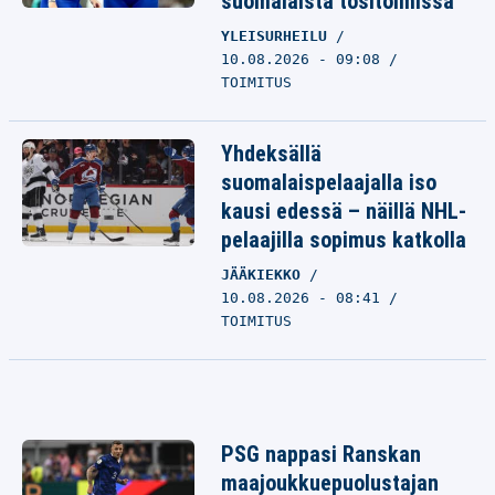
suomalaista tositoimissa
YLEISURHEILU
10.08.2026 - 09:08
TOIMITUS
Yhdeksällä
suomalaispelaajalla iso
kausi edessä – näillä NHL-
pelaajilla sopimus katkolla
JÄÄKIEKKO
10.08.2026 - 08:41
TOIMITUS
PSG nappasi Ranskan
maajoukkuepuolustajan