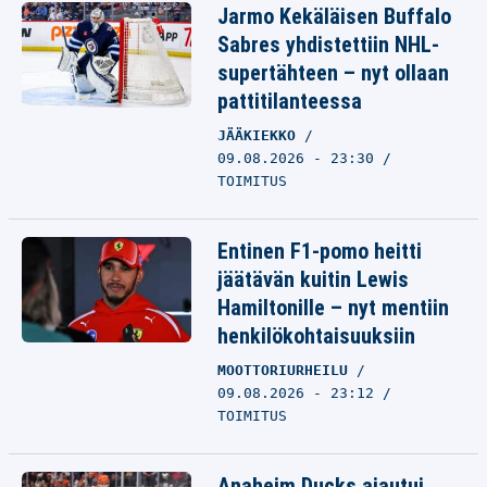
Jarmo Kekäläisen Buffalo
Sabres yhdistettiin NHL-
supertähteen – nyt ollaan
pattitilanteessa
JÄÄKIEKKO
09.08.2026 - 23:30
TOIMITUS
Entinen F1-pomo heitti
jäätävän kuitin Lewis
Hamiltonille – nyt mentiin
henkilökohtaisuuksiin
MOOTTORIURHEILU
09.08.2026 - 23:12
TOIMITUS
Anaheim Ducks ajautui