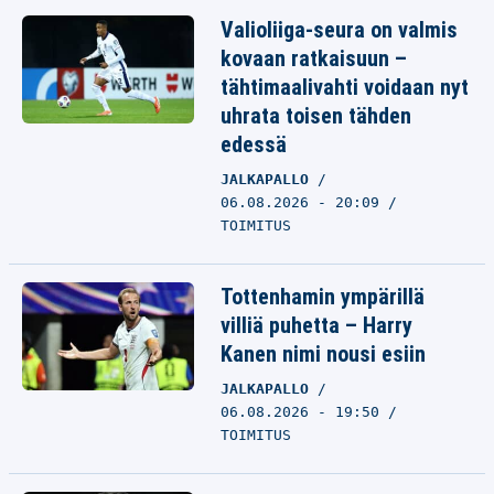
Valioliiga-seura on valmis
kovaan ratkaisuun –
tähtimaalivahti voidaan nyt
uhrata toisen tähden
edessä
JALKAPALLO
06.08.2026 - 20:09
TOIMITUS
Tottenhamin ympärillä
villiä puhetta – Harry
Kanen nimi nousi esiin
JALKAPALLO
06.08.2026 - 19:50
TOIMITUS