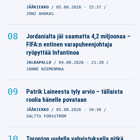
JÄÄKIEKKO
05.08.2026
- 15:37
JONI AHOKAS
Jordanialta jäi saamatta 4,2 miljoonaa –
FIFA:n entinen varapuheenjohtaja
ryöpyttää Infantinoa
JALKAPALLO
04.08.2026
- 21:28
JANNE NIEMENMAA
Patrik Laineesta tyly arvio – tällaista
roolia hänelle povataan
JÄÄKIEKKO
05.08.2026
- 16:30
SALTTU FORSSTRÖM
Toronton uudella vahvistuksella pitkä