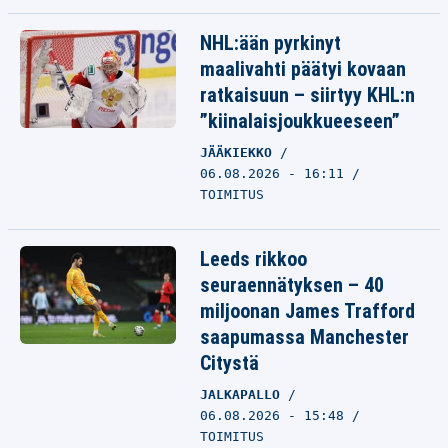
NHL:ään pyrkinyt
maalivahti päätyi kovaan
ratkaisuun – siirtyy KHL:n
”kiinalaisjoukkueeseen”
JÄÄKIEKKO
06.08.2026 - 16:11
TOIMITUS
Leeds rikkoo
seuraennätyksen – 40
miljoonan James Trafford
saapumassa Manchester
Citystä
JALKAPALLO
06.08.2026 - 15:48
TOIMITUS