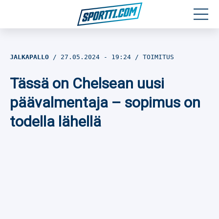
Moottoriurheilu
JALKAPALLO
27.05.2024
- 19:24
TOIMITUS
Jääkiekko
Tässä on Chelsean uusi
Jalkapallo
päävalmentaja – sopimus on
todella lähellä
Yleisurheilu
Talviurheilu
Muu urheilu
SPORTIVO TV