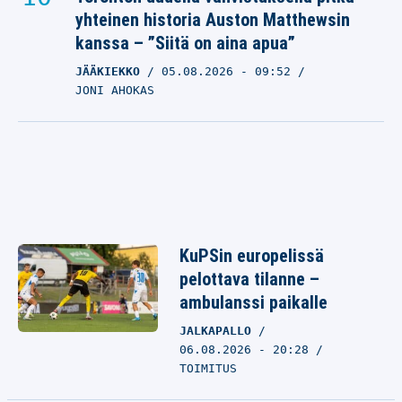
yhteinen historia Auston Matthewsin
kanssa – ”Siitä on aina apua”
JÄÄKIEKKO
05.08.2026
- 09:52
JONI AHOKAS
KuPSin europelissä
pelottava tilanne –
ambulanssi paikalle
JALKAPALLO
06.08.2026 - 20:28
TOIMITUS