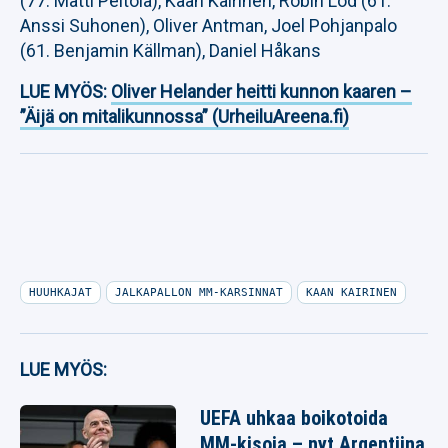
(77. Matti Peltola), Kaan Kairinen, Robin Lod (61.
Anssi Suhonen), Oliver Antman, Joel Pohjanpalo
(61. Benjamin Källman), Daniel Håkans
LUE MYÖS:
Oliver Helander heitti kunnon kaaren –
”Äijä on mitalikunnossa” (UrheiluAreena.fi)
HUUHKAJAT
JALKAPALLON MM-KARSINNAT
KAAN KAIRINEN
LUE MYÖS:
UEFA uhkaa boikotoida
MM-kisoja – nyt Argentiina