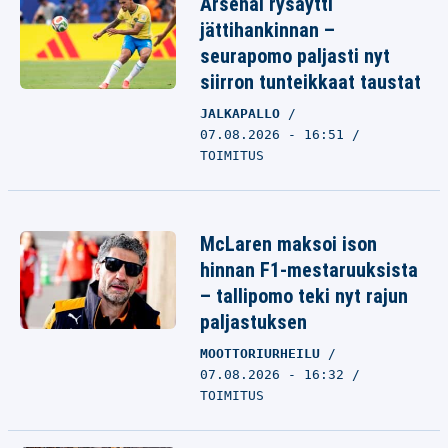
Arsenal rysäytti
jättihankinnan –
seurapomo paljasti nyt
siirron tunteikkaat taustat
JALKAPALLO
07.08.2026 - 16:51
TOIMITUS
McLaren maksoi ison
hinnan F1-mestaruuksista
– tallipomo teki nyt rajun
paljastuksen
MOOTTORIURHEILU
07.08.2026 - 16:32
TOIMITUS