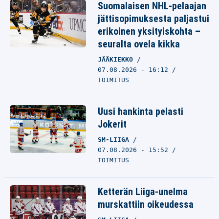
Suomalaisen NHL-pelaajan
jättisopimuksesta paljastui
erikoinen yksityiskohta –
seuralta ovela kikka
JÄÄKIEKKO
07.08.2026 - 16:12
TOIMITUS
Uusi hankinta pelasti
Jokerit
SM-LIIGA
07.08.2026 - 15:52
TOIMITUS
Ketterän Liiga-unelma
murskattiin oikeudessa