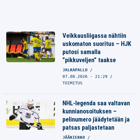
Veikkausliigassa nähtiin
uskomaton suoritus – HJK
putosi samalla
”pikkuveljen” taakse
JALKAPALLO
07.08.2026 - 21:29
TOIMITUS
NHL-legenda saa valtavan
kunnianosoituksen –
pelinumero jäädytetään ja
patsas paljastetaan
JÄÄKIEKKO