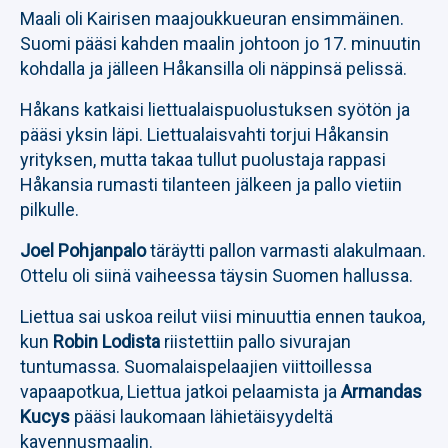
Maali oli Kairisen maajoukkueuran ensimmäinen.
Suomi pääsi kahden maalin johtoon jo 17. minuutin
kohdalla ja jälleen Håkansilla oli näppinsä pelissä.
Håkans katkaisi liettualaispuolustuksen syötön ja
pääsi yksin läpi. Liettualaisvahti torjui Håkansin
yrityksen, mutta takaa tullut puolustaja rappasi
Håkansia rumasti tilanteen jälkeen ja pallo vietiin
pilkulle.
Joel Pohjanpalo
täräytti pallon varmasti alakulmaan.
Ottelu oli siinä vaiheessa täysin Suomen hallussa.
Liettua sai uskoa reilut viisi minuuttia ennen taukoa,
kun
Robin Lodista
riistettiin pallo sivurajan
tuntumassa. Suomalaispelaajien viittoillessa
vapaapotkua, Liettua jatkoi pelaamista ja
Armandas
Kucys
pääsi laukomaan lähietäisyydeltä
kavennusmaalin.