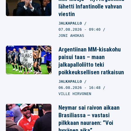
lähetti Infantinolle vahvan
viestin
JALKAPALLO
07.08.2026
- 09:40
JONI AHOKAS
Argentiinan MM-kisakohu
paisui taas – maan
jalkapalloliitto teki
poikkeuksellisen ratkaisun
JALKAPALLO
06.08.2026
- 16:48
VILLE HIRVONEN
Neymar sai raivon aikaan
Brasiliassa – vastasi
pilkkaan nauraen: ”Voi
hyvänen aika”