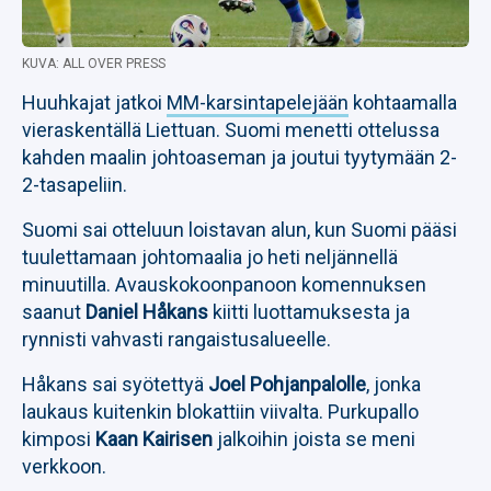
KUVA: ALL OVER PRESS
Huuhkajat jatkoi
MM-karsintapelejään
kohtaamalla
vieraskentällä Liettuan. Suomi menetti ottelussa
kahden maalin johtoaseman ja joutui tyytymään 2-
2-tasapeliin.
Suomi sai otteluun loistavan alun, kun Suomi pääsi
tuulettamaan johtomaalia jo heti neljännellä
minuutilla. Avauskokoonpanoon komennuksen
saanut
Daniel Håkans
kiitti luottamuksesta ja
rynnisti vahvasti rangaistusalueelle.
Håkans sai syötettyä
Joel Pohjanpalolle
, jonka
laukaus kuitenkin blokattiin viivalta. Purkupallo
kimposi
Kaan Kairisen
jalkoihin joista se meni
verkkoon.