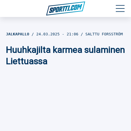
Moottoriurheilu
JALKAPALLO
24.03.2025
- 21:06
SALTTU FORSSTRÖM
Jääkiekko
Huuhkajilta karmea sulaminen
Jalkapallo
Liettuassa
Yleisurheilu
Talviurheilu
Muu urheilu
SPORTIVO TV