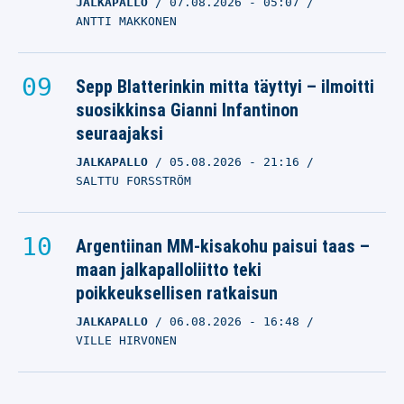
JALKAPALLO
07.08.2026
- 05:07
ANTTI MAKKONEN
Sepp Blatterinkin mitta täyttyi – ilmoitti
suosikkinsa Gianni Infantinon
seuraajaksi
JALKAPALLO
05.08.2026
- 21:16
SALTTU FORSSTRÖM
Argentiinan MM-kisakohu paisui taas –
maan jalkapalloliitto teki
poikkeuksellisen ratkaisun
JALKAPALLO
06.08.2026
- 16:48
VILLE HIRVONEN