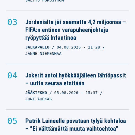
SALTTU FORSSTRÖM
Jordanialta jäi saamatta 4,2 miljoonaa –
FIFA:n entinen varapuheenjohtaja
ryöpyttää Infantinoa
JALKAPALLO
04.08.2026
- 21:28
JANNE NIEMENMAA
Jokerit antoi hyökkääjälleen lähtöpassit
– uutta seuraa etsitään
JÄÄKIEKKO
05.08.2026
- 15:37
JONI AHOKAS
Patrik Laineelle povataan tylyä kohtaloa
– ”Ei välttämättä muuta vaihtoehtoa”