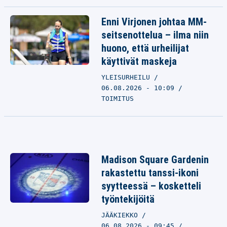
Enni Virjonen johtaa MM-
seitsenottelua – ilma niin
huono, että urheilijat
käyttivät maskeja
YLEISURHEILU
06.08.2026 - 10:09
TOIMITUS
Madison Square Gardenin
rakastettu tanssi-ikoni
syytteessä – kosketteli
työntekijöitä
JÄÄKIEKKO
06.08.2026 - 09:45