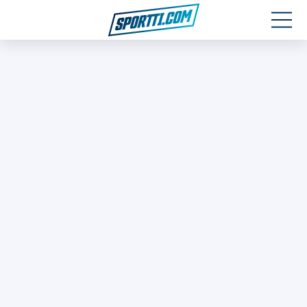
Moottoriurheilu
Jääkiekko
Jalkapallo
Yleisurheilu
Talviurheilu
Muu urheilu
SPORTIVO TV