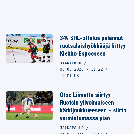
349 SHL-ottelua pelannut
ruotsalaishyökkääjä liittyy
Kiekko-Espooseen
JÄÄKIEKKO
06.08.2026 - 11:22
TOIMITUS
Otso Liimatta siirtyy
Ruotsin ylivoimaiseen
kärkijoukkueeseen – siirto
varmistumassa pian
JALKAPALLO
06.08.2026 - 11:01