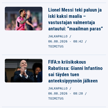
Lionel Messi teki paluun ja
iski kaksi maalia –
vastustajan valmentaja
antautui: ”maailman paras”
JALKAPALLO
06.08.2026 - 08:42
TOIMITUS
FIFA:n kriisikokous
Rabatissa: Gianni Infantino
sai täyden tuen
anteeksipyynnön jälkeen
JALKAPALLO
06.08.2026 - 08:20
TOIMITUS