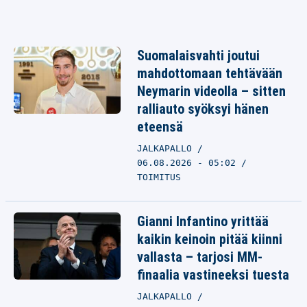
Suomalaisvahti joutui
mahdottomaan tehtävään
Neymarin videolla – sitten
ralliauto syöksyi hänen
eteensä
JALKAPALLO
06.08.2026 - 05:02
TOIMITUS
Gianni Infantino yrittää
kaikin keinoin pitää kiinni
vallasta – tarjosi MM-
finaalia vastineeksi tuesta
JALKAPALLO