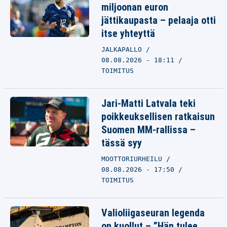
miljoonan euron
jättikaupasta – pelaaja otti
itse yhteyttä
JALKAPALLO
08.08.2026 - 18:11
TOIMITUS
Jari-Matti Latvala teki
poikkeuksellisen ratkaisun
Suomen MM-rallissa –
tässä syy
MOOTTORIURHEILU
08.08.2026 - 17:50
TOIMITUS
Valioliigaseuran legenda
on kuollut – ”Hän tulee