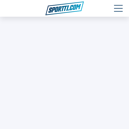
Moottoriurheilu
Jääkiekko
Jalkapallo
Yleisurheilu
Talviurheilu
Muu urheilu
SPORTIVO TV