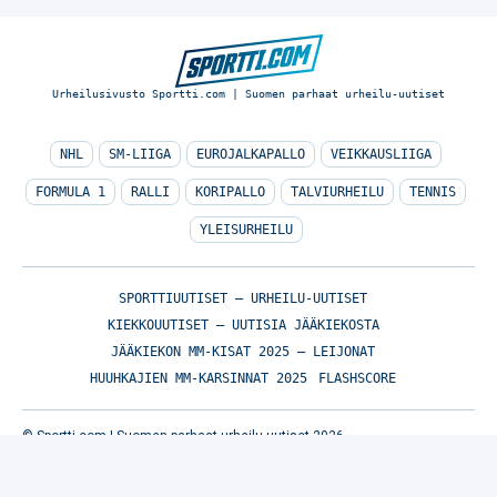
Urheilusivusto Sportti.com | Suomen parhaat urheilu-uutiset
NHL
SM-LIIGA
EUROJALKAPALLO
VEIKKAUSLIIGA
FORMULA 1
RALLI
KORIPALLO
TALVIURHEILU
TENNIS
YLEISURHEILU
SPORTTIUUTISET – URHEILU-UUTISET
KIEKKOUUTISET – UUTISIA JÄÄKIEKOSTA
JÄÄKIEKON MM-KISAT 2025 – LEIJONAT
HUUHKAJIEN MM-KARSINNAT 2025
FLASHSCORE
© Sportti.com | Suomen parhaat urheilu-uutiset 2026
TIETOA MEISTÄ
/
🇬🇧 SPORTIVO NETWORK
/
KÄYTTÖEHDOT