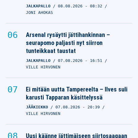
JALKAPALLO
08.08.2026
- 08:32
JONI AHOKAS
Arsenal rysäytti jättihankinnan –
seurapomo paljasti nyt siirron
tunteikkaat taustat
JALKAPALLO
07.08.2026
- 16:51
VILLE HIRVONEN
Ei mitään uutta Tampereelta – Ilves suli
karusti Tapparan käsittelyssä
JÄÄKIEKKO
07.08.2026
- 20:39
VILLE HIRVONEN
Uusi käänne jättimäiseen siirtosaagaan