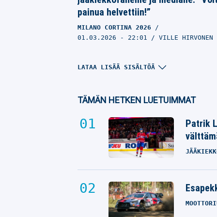
painua helvettiin!”
MILANO CORTINA 2026
01.03.2026
- 22:01
VILLE HIRVONEN
LATAA LISÄÄ SISÄLTÖÄ
TÄMÄN HETKEN LUETUIMMAT
Patrik 
välttäm
JÄÄKIEKK
Antti Pennasta hämmästellään –
Esapekk
valmentaa kaiken jälkeen
MOOTTORI
MILANO CORTINA 2026
28.02.2026
- 00:22
OTTO PALOJÄRVI