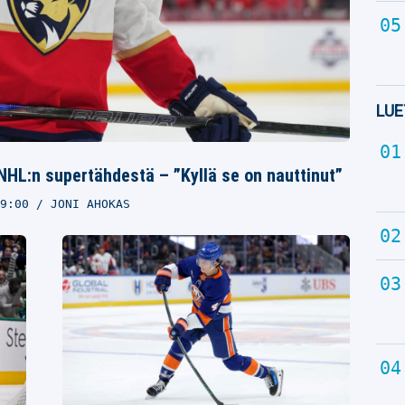
LUE
NHL:n supertähdestä – ”Kyllä se on nauttinut”
9:00
JONI AHOKAS