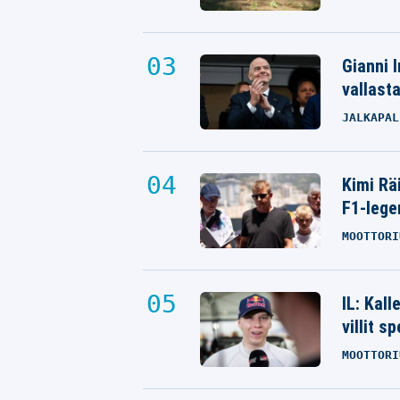
Gianni I
vallast
JALKAPAL
Kimi Rä
F1-lege
USA:n NHL-tähdet saapuivat
MOOTTORI
kotimaahan – näin kostea ilta jatk
MILANO CORTINA 2026
IL: Kal
24.02.2026
- 18:13
VILLE HIRVONEN
villit s
MOOTTORI