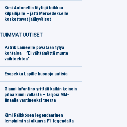
Kimi Antonellin löytäjä loikkaa
kilpailijalle – jätti Mercedekselle
koskettavat jäähyväiset
Formula 1
07.08.2026
Toimitus
TUIMMAT UUTISET
Patrik Laineelle povataan tylyä
kohtaloa – ”Ei välttämättä muuta
vaihtoehtoa”
Esapekka Lapille huonoja uutisia
Gianni Infantino yrittää kaikin keinoin
pitää kiinni vallasta – tarjosi MM-
finaalia vastineeksi tuesta
Kimi Räikkösen legendaarinen
lempinimi sai alkunsa F1-legendalta