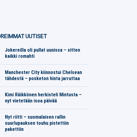
REIMMAT UUTISET
Jokereilla oli pullat uunissa – sitten
kaikki romahti
SM-liiga
07.08.2026
Toimitus
Manchester City kiinnostui Chelsean
tähdestä – posketon hinta jarruttaa
Eurojalkapallo
07.08.2026
Toimitus
Kimi Räikkönen herkisteli Mintusta –
nyt vietetään isoa päivää
Formula 1
07.08.2026
Toimitus
Nyt riitti – suomalaisen rallin
suurlupauksen touhu pistettiin
pakettiin
Moottoriurheilu
07.08.2026
Toimitus