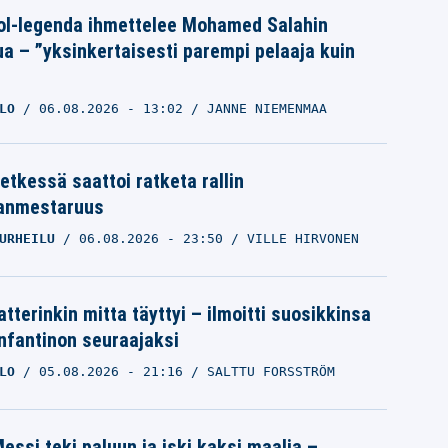
ol-legenda ihmettelee Mohamed Salahin
ua – ”yksinkertaisesti parempi pelaaja kuin
LO
06.08.2026
- 13:02
JANNE NIEMENMAA
etkessä saattoi ratketa rallin
anmestaruus
URHEILU
06.08.2026
- 23:50
VILLE HIRVONEN
tterinkin mitta täyttyi – ilmoitti suosikkinsa
Infantinon seuraajaksi
LO
05.08.2026
- 21:16
SALTTU FORSSTRÖM
essi teki paluun ja iski kaksi maalia –