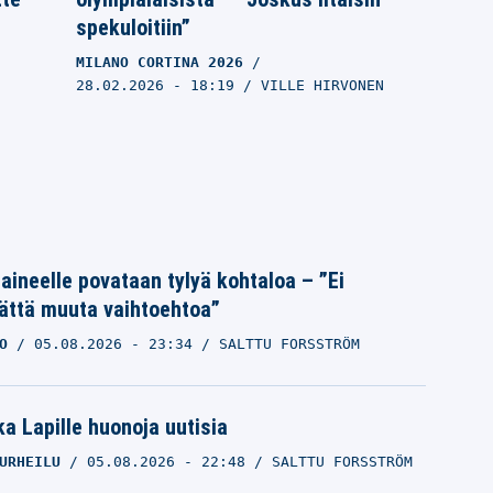
spekuloitiin”
MILANO CORTINA 2026
28.02.2026
- 18:19
VILLE HIRVONEN
Laineelle povataan tylyä kohtaloa – ”Ei
ättä muuta vaihtoehtoa”
O
05.08.2026
- 23:34
SALTTU FORSSTRÖM
USA:n johtotähti jyrähti Donald
a Lapille huonoja uutisia
Trumpille: ”Mauton vitsi”
URHEILU
05.08.2026
- 22:48
SALTTU FORSSTRÖM
MILANO CORTINA 2026
26.02.2026
- 10:37
JONI AHOKAS