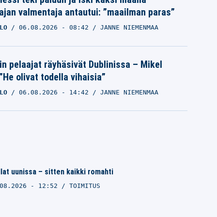
ajan valmentaja antautui: ”maailman paras”
LO
06.08.2026
- 08:42
JANNE NIEMENMAA
in pelaajat räyhäsivät Dublinissa – Mikel
”He olivat todella vihaisia”
LO
06.08.2026
- 14:42
JANNE NIEMENMAA
llat uunissa – sitten kaikki romahti
08.2026 - 12:52
TOIMITUS