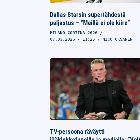
Dallas Starsin supertähdestä
paljastus – ”Meillä ei ole kiire”
MILANO CORTINA 2026
07.03.2026
- 11:25
NICO OKSANEN
TV-persoona räväytti
jääkiekkofaneille ja medialle: ”Voi