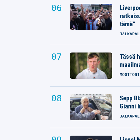
Liverpo
ratkais
tämä”
JALKAPAL
Tässä h
maailm
MOOTTORI
Sepp Bla
Gianni 
JALKAPAL
Lionel M