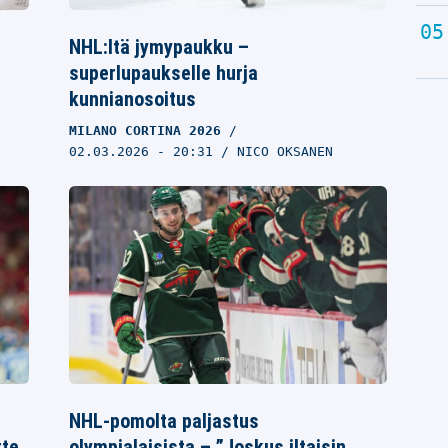
NHL:ltä jymypaukku –
superlupaukselle hurja
kunnianosoitus
MILANO CORTINA 2026
02.03.2026
- 20:31
NICO OKSANEN
NHL-pomolta paljastus
tte
olympialaisista – ”Joskus iltaisin