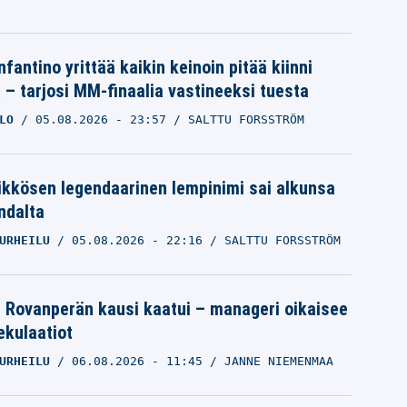
nfantino yrittää kaikin keinoin pitää kiinni
a – tarjosi MM-finaalia vastineeksi tuesta
LO
05.08.2026
- 23:57
SALTTU FORSSTRÖM
ikkösen legendaarinen lempinimi sai alkunsa
ndalta
Ruotsin NHL-tähti hyllytettiin – ”Se on
URHEILU
05.08.2026
- 22:16
SALTTU FORSSTRÖM
ui
ihan perseestä”
MILANO CORTINA 2026
le Rovanperän kausi kaatui – manageri oikaisee
24.02.2026
- 17:53
VILLE HIRVONEN
pekulaatiot
URHEILU
06.08.2026
- 11:45
JANNE NIEMENMAA