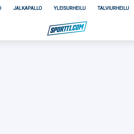
O
JALKAPALLO
YLEISURHEILU
TALVIURHEILU