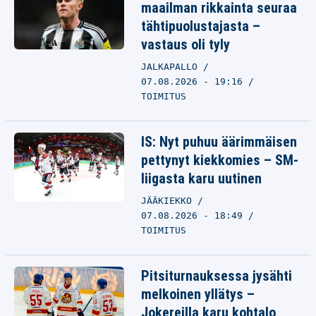
maailman rikkainta seuraa
tähtipuolustajasta –
vastaus oli tyly
JALKAPALLO
07.08.2026 - 19:16
TOIMITUS
IS: Nyt puhuu äärimmäisen
pettynyt kiekkomies – SM-
liigasta karu uutinen
JÄÄKIEKKO
07.08.2026 - 18:49
TOIMITUS
Pitsiturnauksessa jysähti
melkoinen yllätys –
Jokereilla karu kohtalo