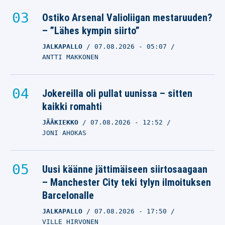
JANNE NIEMENMAA
Ostiko Arsenal Valioliigan mestaruuden?
Yllätysratkaisu: Tuchel
– ”Lähes kympin siirto”
jättää Kanen ja
JALKAPALLO
07.08.2026
- 05:07
Bellinghamin avauksesta
ANTTI MAKKONEN
pronssiottelussa
HARRY KANE
Jokereilla oli pullat uunissa – sitten
18.07.2026
- 23:34
kaikki romahti
JANNE NIEMENMAA
JÄÄKIEKKO
07.08.2026
- 12:52
MM-ura ohi? – nyt puhuu
JONI AHOKAS
Harry Kane
HARRY KANE
Uusi käänne jättimäiseen siirtosaagaan
16.07.2026
- 10:43
– Manchester City teki tylyn ilmoituksen
NICO OKSANEN
Barcelonalle
JALKAPALLO
07.08.2026
- 17:50
VILLE HIRVONEN