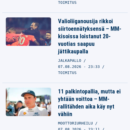
TOIMITUS
Valioliiganousija rikkoi
siirtoennätyksensä – MM-
kisoissa loistanut 20-
vuotias saapuu
jättikaupalla
JALKAPALLO
07.08.2026 - 23:33
TOIMITUS
11 palkintopallia, mutta ei
yhtään voittoa – MM-
rallitähden aika käy nyt
vähiin
MOOTTORIURHEILU
07.08.2026 - 23:11