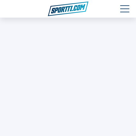
Moottoriurheilu
Jääkiekko
Jalkapallo
Yleisurheilu
Talviurheilu
Muu urheilu
SPORTIVO TV