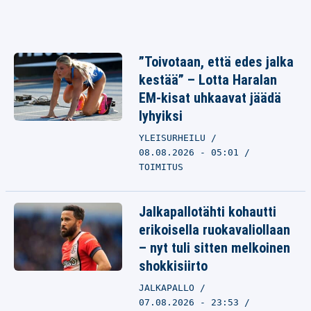
”Toivotaan, että edes jalka
kestää” – Lotta Haralan
EM-kisat uhkaavat jäädä
lyhyiksi
YLEISURHEILU
08.08.2026 - 05:01
TOIMITUS
Jalkapallotähti kohautti
erikoisella ruokavaliollaan
– nyt tuli sitten melkoinen
shokkisiirto
JALKAPALLO
07.08.2026 - 23:53