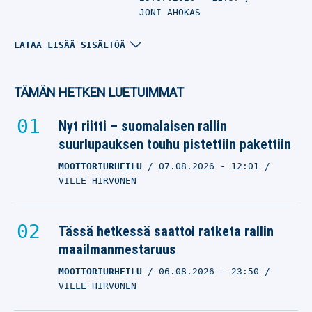
JONI AHOKAS
Harry Kane
LATAA LISÄÄ SISÄLTÖÄ
neuvottelupöytään
Bayernin kanssa –
TÄMÄN HETKEN LUETUIMMAT
ulkomailla myös
kiinnostusta
Nyt riitti – suomalaisen rallin
suurlupauksen touhu pistettiin pakettiin
HARRY KANE
24.07.2026
- 13:52
MOOTTORIURHEILU
07.08.2026
- 12:01
JONI AHOKAS
VILLE HIRVONEN
Harry Kane puolusti
Thomas Tuchelia kritiikin
Tässä hetkessä saattoi ratketa rallin
keskellä – ”opimme
maailmanmestaruus
paljon”
MOOTTORIURHEILU
06.08.2026
- 23:50
VILLE HIRVONEN
HARRY KANE
19.07.2026
- 22:55