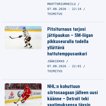
MOOTTORIURHEILU
07.08.2026 - 22:24
TOIMITUS
Pitsiturnaus tarjosi
jättipaukun – SM-liigan
pikkuseuralla todella
yllättävä
hattutemppusankari
JÄÄKIEKKO
07.08.2026 - 22:01
TOIMITUS
NHL:n kohuttuun
siirtosaagaan jälleen uusi
käänne – Detroit teki
vaatimuksensa täysin