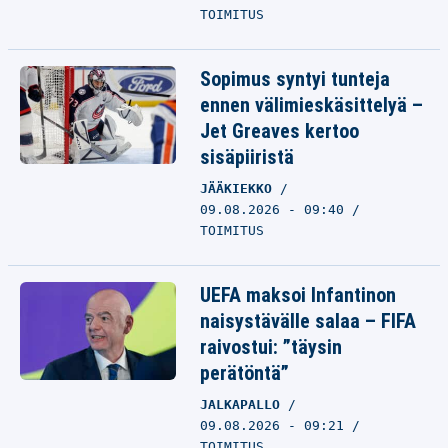
TOIMITUS
Sopimus syntyi tunteja
ennen välimieskäsittelyä –
Jet Greaves kertoo
sisäpiiristä
JÄÄKIEKKO
09.08.2026 - 09:40
TOIMITUS
UEFA maksoi Infantinon
naisystävälle salaa – FIFA
raivostui: ”täysin
perätöntä”
JALKAPALLO
09.08.2026 - 09:21
TOIMITUS