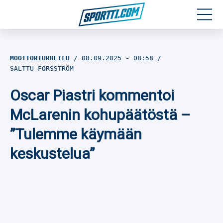
Moottoriurheilu
MOOTTORIURHEILU
08.09.2025
- 08:58
SALTTU FORSSTRÖM
Jääkiekko
Oscar Piastri kommentoi
Jalkapallo
McLarenin kohupäätöstä –
Yleisurheilu
”Tulemme käymään
keskustelua”
Talviurheilu
Muu urheilu
SPORTIVO TV