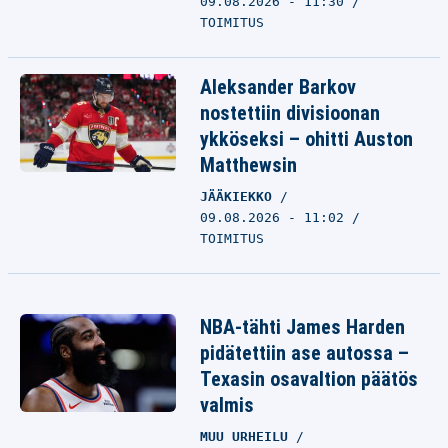
09.08.2026 - 11:30
TOIMITUS
Aleksander Barkov
nostettiin divisioonan
ykköseksi – ohitti Auston
Matthewsin
JÄÄKIEKKO
09.08.2026 - 11:02
TOIMITUS
NBA-tähti James Harden
pidätettiin ase autossa –
Texasin osavaltion päätös
valmis
MUU URHEILU