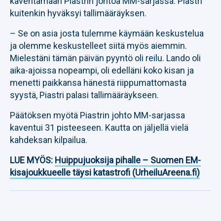
kaventamaan Piastrin johtoa MM-sarjassa. Piastri
kuitenkin hyväksyi tallimääräyksen.
– Se on asia josta tulemme käymään keskustelua
ja olemme keskustelleet siitä myös aiemmin.
Mielestäni tämän päivän pyyntö oli reilu. Lando oli
aika-ajoissa nopeampi, oli edelläni koko kisan ja
menetti paikkansa hänestä riippumattomasta
syystä, Piastri palasi tallimääräykseen.
Päätöksen myötä Piastrin johto MM-sarjassa
kaventui 31 pisteeseen. Kautta on jäljellä vielä
kahdeksan kilpailua.
LUE MYÖS:
Huippujuoksija pihalle – Suomen EM-
kisajoukkueelle täysi katastrofi (UrheiluAreena.fi)