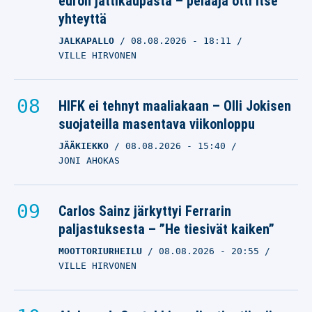
euron jättikaupasta – pelaaja otti itse
yhteyttä
JALKAPALLO
08.08.2026
- 18:11
VILLE HIRVONEN
HIFK ei tehnyt maaliakaan – Olli Jokisen
suojateilla masentava viikonloppu
JÄÄKIEKKO
08.08.2026
- 15:40
JONI AHOKAS
Carlos Sainz järkyttyi Ferrarin
paljastuksesta – ”He tiesivät kaiken”
MOOTTORIURHEILU
08.08.2026
- 20:55
VILLE HIRVONEN