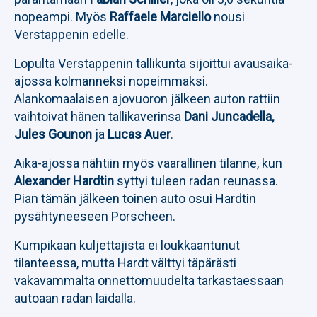
nopeampi. Myös
Raffaele Marciello
nousi
Verstappenin edelle.
Lopulta Verstappenin tallikunta sijoittui avausaika-
ajossa kolmanneksi nopeimmaksi.
Alankomaalaisen ajovuoron jälkeen auton rattiin
vaihtoivat hänen tallikaverinsa
Dani Juncadella,
Jules Gounon
ja
Lucas Auer
.
Aika-ajossa nähtiin myös vaarallinen tilanne, kun
Alexander Hardtin
syttyi tuleen radan reunassa.
Pian tämän jälkeen toinen auto osui Hardtin
pysähtyneeseen Porscheen.
Kumpikaan kuljettajista ei loukkaantunut
tilanteessa, mutta Hardt välttyi täpärästi
vakavammalta onnettomuudelta tarkastaessaan
autoaan radan laidalla.