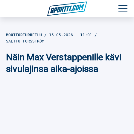
Moottoriurheilu
MOOTTORIURHEILU
15.05.2026
- 11:01
SALTTU FORSSTRÖM
Jääkiekko
Näin Max Verstappenille kävi
Jalkapallo
sivulajinsa aika-ajoissa
Yleisurheilu
Talviurheilu
Muu urheilu
SPORTIVO TV