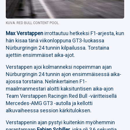
KUVA: RED BULL CONTENT POOL.
Max Verstappen
irrottautuu hetkeksi F1-arjesta, kun
hän kisaa tänä viikonloppuna GT3-luokassa
Nürburgringin 24 tunnin kilpailussa. Torstaina
ajettiin ensimmäiset aika-ajot.
Verstappen ajoi kolmanneksi nopeimman ajan
Nürburgringin 24 tunnin ajon ensimmäisessä aika-
ajossa torstaina. Nelinkertainen F1-
maailmanmestari aloitti kaksituntisen aika-ajon
Team Verstappen Racingin Red Bull -väritteisellä
Mercedes-AMG GT3 -autolla ja kellotti
alkuvaiheessa session kärkituloksen.
Verstappenin ajan pystyi kuitenkin myöhemmin
parantamaan
Fabian Schiller
, joka oli 3,6 sekuntia