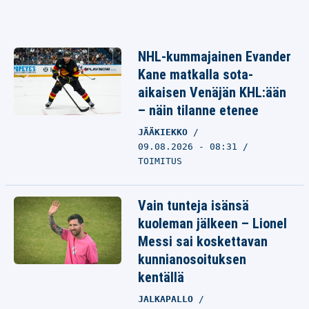
NHL-kummajainen Evander
Kane matkalla sota-
aikaisen Venäjän KHL:ään
– näin tilanne etenee
JÄÄKIEKKO
09.08.2026 - 08:31
TOIMITUS
Vain tunteja isänsä
kuoleman jälkeen – Lionel
Messi sai koskettavan
kunnianosoituksen
kentällä
JALKAPALLO