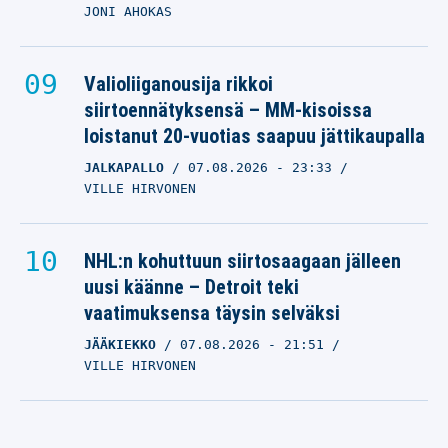
JONI AHOKAS
Valioliiganousija rikkoi
siirtoennätyksensä – MM-kisoissa
loistanut 20-vuotias saapuu jättikaupalla
JALKAPALLO
07.08.2026
- 23:33
VILLE HIRVONEN
NHL:n kohuttuun siirtosaagaan jälleen
uusi käänne – Detroit teki
vaatimuksensa täysin selväksi
JÄÄKIEKKO
07.08.2026
- 21:51
VILLE HIRVONEN