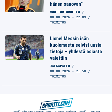
hänen sanovan”
MOOTTORIURHEILU
08.08.2026 - 22:09
TOIMITUS
Lionel Messin isän
kuolemasta selvisi uusia
tietoja – yhdestä asiasta
vaiettiin
JALKAPALLO
08.08.2026 - 21:50
TOIMITUS
Urheilusivusto Sportti.com | Suomen parhaat urheilu-uutiset