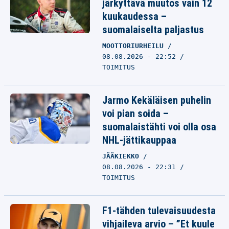
järkyttävä muutos vain 12
kuukaudessa –
suomalaiselta paljastus
MOOTTORIURHEILU
08.08.2026 - 22:52
TOIMITUS
Jarmo Kekäläisen puhelin
voi pian soida –
suomalaistähti voi olla osa
NHL-jättikauppaa
JÄÄKIEKKO
08.08.2026 - 22:31
TOIMITUS
F1-tähden tulevaisuudesta
vihjaileva arvio – ”Et kuule