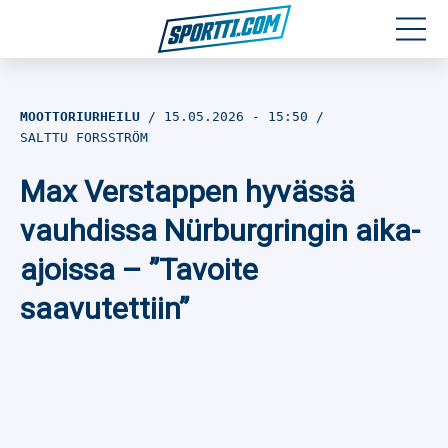
Moottoriurheilu
MOOTTORIURHEILU
15.05.2026
- 15:50
SALTTU FORSSTRÖM
Jääkiekko
Max Verstappen hyvässä
Jalkapallo
vauhdissa Nürburgringin aika-
Yleisurheilu
ajoissa – ”Tavoite
saavutettiin”
Talviurheilu
Muu urheilu
SPORTIVO TV