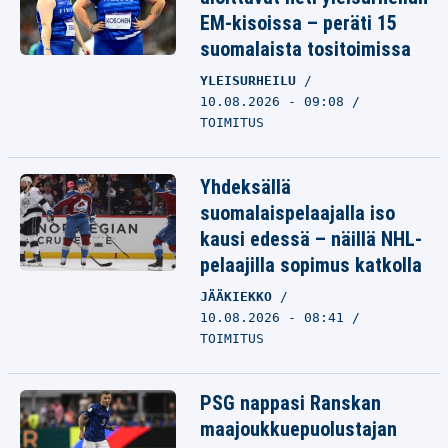
EM-kisoissa – peräti 15
suomalaista tositoimissa
YLEISURHEILU
10.08.2026 - 09:08
TOIMITUS
Yhdeksällä
suomalaispelaajalla iso
kausi edessä – näillä NHL-
pelaajilla sopimus katkolla
JÄÄKIEKKO
10.08.2026 - 08:41
TOIMITUS
PSG nappasi Ranskan
maajoukkuepuolustajan