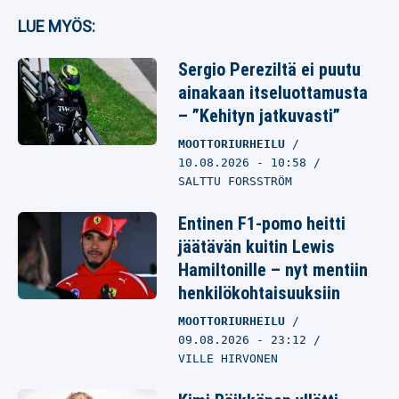
LUE MYÖS:
Sergio Pereziltä ei puutu
ainakaan itseluottamusta
– ”Kehityn jatkuvasti”
MOOTTORIURHEILU
10.08.2026
- 10:58
SALTTU FORSSTRÖM
Entinen F1-pomo heitti
jäätävän kuitin Lewis
Hamiltonille – nyt mentiin
henkilökohtaisuuksiin
MOOTTORIURHEILU
09.08.2026
- 23:12
VILLE HIRVONEN