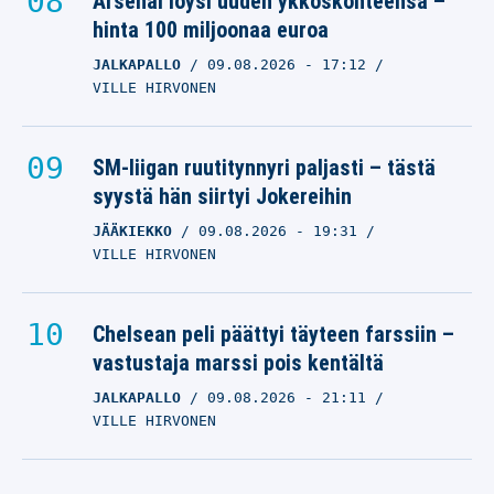
Arsenal löysi uuden ykköskohteensa –
hinta 100 miljoonaa euroa
JALKAPALLO
09.08.2026
- 17:12
VILLE HIRVONEN
SM-liigan ruutitynnyri paljasti – tästä
syystä hän siirtyi Jokereihin
JÄÄKIEKKO
09.08.2026
- 19:31
VILLE HIRVONEN
Chelsean peli päättyi täyteen farssiin –
vastustaja marssi pois kentältä
JALKAPALLO
09.08.2026
- 21:11
VILLE HIRVONEN