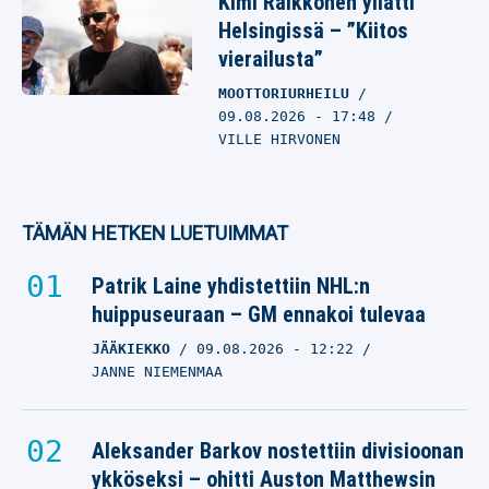
Kimi Räikkönen yllätti
Helsingissä – ”Kiitos
vierailusta”
MOOTTORIURHEILU
09.08.2026
- 17:48
VILLE HIRVONEN
TÄMÄN HETKEN LUETUIMMAT
Patrik Laine yhdistettiin NHL:n
huippuseuraan – GM ennakoi tulevaa
JÄÄKIEKKO
09.08.2026
- 12:22
JANNE NIEMENMAA
Aleksander Barkov nostettiin divisioonan
ykköseksi – ohitti Auston Matthewsin