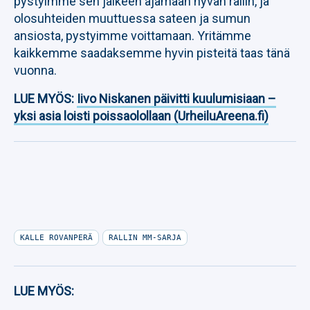
pystyimme sen jälkeen ajamaan hyvän rallin, ja
olosuhteiden muuttuessa sateen ja sumun
ansiosta, pystyimme voittamaan. Yritämme
kaikkemme saadaksemme hyvin pisteitä taas tänä
vuonna.
LUE MYÖS:
Iivo Niskanen päivitti kuulumisiaan –
yksi asia loisti poissaolollaan (UrheiluAreena.fi)
KALLE ROVANPERÄ
RALLIN MM-SARJA
LUE MYÖS: