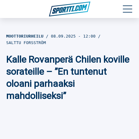
Moottoriurheilu
MOOTTORIURHEILU
08.09.2025
- 12:00
SALTTU FORSSTRÖM
Jääkiekko
Kalle Rovanperä Chilen koville
Jalkapallo
sorateille – ”En tuntenut
Yleisurheilu
oloani parhaaksi
mahdolliseksi”
Talviurheilu
Muu urheilu
SPORTIVO TV