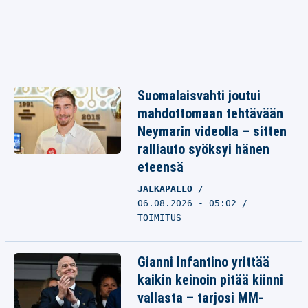
Suomalaisvahti joutui
mahdottomaan tehtävään
Neymarin videolla – sitten
ralliauto syöksyi hänen
eteensä
JALKAPALLO
06.08.2026 - 05:02
TOIMITUS
Gianni Infantino yrittää
kaikin keinoin pitää kiinni
vallasta – tarjosi MM-