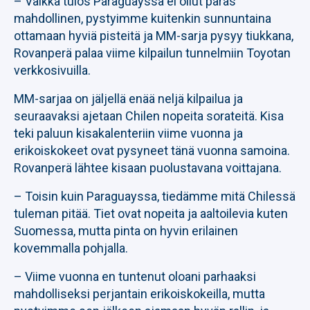
– Vaikka tulos Paraguayssa ei ollut paras
mahdollinen, pystyimme kuitenkin sunnuntaina
ottamaan hyviä pisteitä ja MM-sarja pysyy tiukkana,
Rovanperä palaa viime kilpailun tunnelmiin Toyotan
verkkosivuilla.
MM-sarjaa on jäljellä enää neljä kilpailua ja
seuraavaksi ajetaan Chilen nopeita sorateitä. Kisa
teki paluun kisakalenteriin viime vuonna ja
erikoiskokeet ovat pysyneet tänä vuonna samoina.
Rovanperä lähtee kisaan puolustavana voittajana.
– Toisin kuin Paraguayssa, tiedämme mitä Chilessä
tuleman pitää. Tiet ovat nopeita ja aaltoilevia kuten
Suomessa, mutta pinta on hyvin erilainen
kovemmalla pohjalla.
– Viime vuonna en tuntenut oloani parhaaksi
mahdolliseksi perjantain erikoiskokeilla, mutta