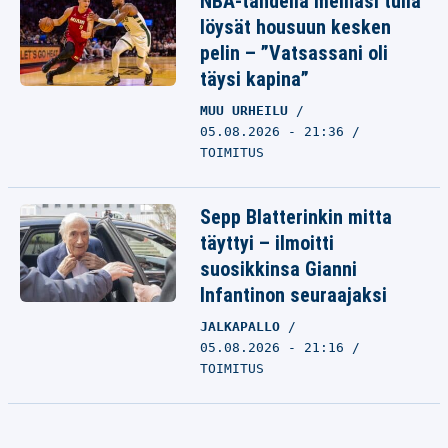
NBA-tähdellä meinasi tulla
löysät housuun kesken
pelin – ”Vatsassani oli
täysi kapina”
MUU URHEILU
05.08.2026 - 21:36
TOIMITUS
Sepp Blatterinkin mitta
täyttyi – ilmoitti
suosikkinsa Gianni
Infantinon seuraajaksi
JALKAPALLO
05.08.2026 - 21:16
TOIMITUS