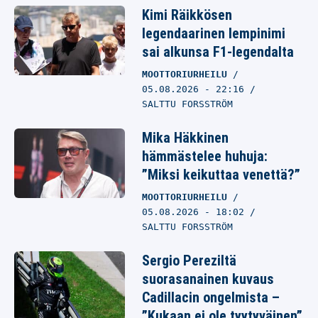
Kimi Räikkösen
legendaarinen lempinimi
sai alkunsa F1-legendalta
MOOTTORIURHEILU
05.08.2026
- 22:16
SALTTU FORSSTRÖM
Mika Häkkinen
hämmästelee huhuja:
”Miksi keikuttaa venettä?”
MOOTTORIURHEILU
05.08.2026
- 18:02
SALTTU FORSSTRÖM
Sergio Pereziltä
suorasanainen kuvaus
Cadillacin ongelmista –
”Kukaan ei ole tyytyväinen”