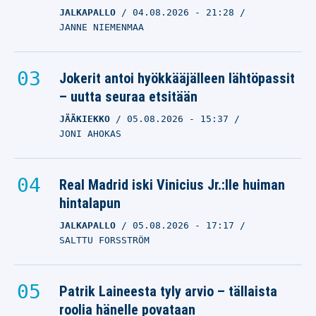
JALKAPALLO
04.08.2026
- 21:28
JANNE NIEMENMAA
Jokerit antoi hyökkääjälleen lähtöpassit
– uutta seuraa etsitään
JÄÄKIEKKO
05.08.2026
- 15:37
JONI AHOKAS
Real Madrid iski Vinicius Jr.:lle huiman
hintalapun
JALKAPALLO
05.08.2026
- 17:17
SALTTU FORSSTRÖM
Patrik Laineesta tyly arvio – tällaista
roolia hänelle povataan