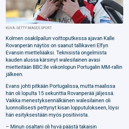
KUVA: GETTY IMAGES SPORT
Kolmen osakilpailun voittoputkessa ajavan Kalle
Rovanperän näytös on saanut tallikaveri Elfyn
Evansin mietteliääksi. Teknisistä ongelmista
kauden alussa kärsinyt walesilainen avasi
mietteitään BBC:lle viikonlopun Portugalin MM-rallin
jälkeen.
Evans johti pitkään Portugalissa, mutta maalissa
hän oli lopulta 15 sekunttia Rovanperää jäljessä.
Vaikka menestyksennälkäinen walesilainen oli
luonnollisesti pettynyt kisan lopputulokseen, löysi
hän esityksestään myös positiivista.
– Minun osaltani oli hyvä päästä takaisin