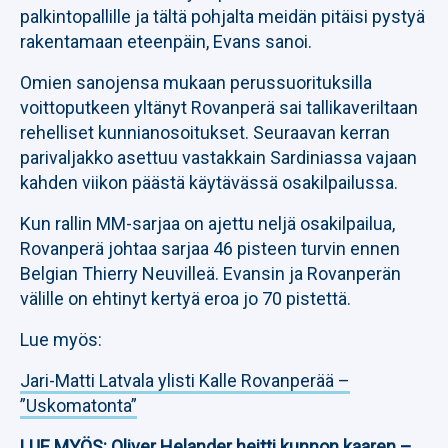
palkintopallille ja tältä pohjalta meidän pitäisi pystyä
rakentamaan eteenpäin, Evans sanoi.
Omien sanojensa mukaan perussuorituksilla
voittoputkeen yltänyt Rovanperä sai tallikaveriltaan
rehelliset kunnianosoitukset. Seuraavan kerran
parivaljakko asettuu vastakkain Sardiniassa vajaan
kahden viikon päästä käytävässä osakilpailussa.
Kun rallin MM-sarjaa on ajettu neljä osakilpailua,
Rovanperä johtaa sarjaa 46 pisteen turvin ennen
Belgian Thierry Neuvilleä. Evansin ja Rovanperän
välille on ehtinyt kertyä eroa jo 70 pistettä.
Lue myös:
Jari-Matti Latvala ylisti Kalle Rovanperää –
”Uskomatonta”
LUE MYÖS:
Oliver Helander heitti kunnon kaaren –