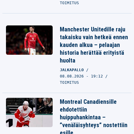
TOIMITUS
Manchester Unitedille raju
takaisku vain hetkeä ennen
kauden alkua – pelaajan
historia herättää erityistä
huolta
JALKAPALLO
08.08.2026 - 19:12
TOIMITUS
Montreal Canadiensille
ehdotettiin
huippuhankintaa –
”venäläisyhteys” nostettiin
esille