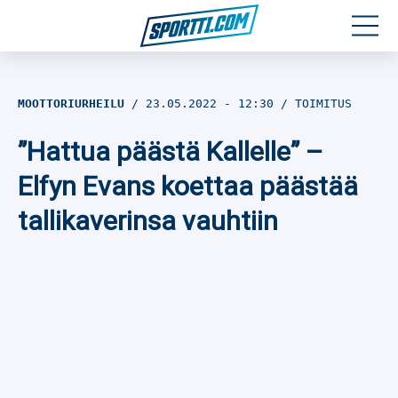
Moottoriurheilu
MOOTTORIURHEILU
23.05.2022
- 12:30
TOIMITUS
Jääkiekko
”Hattua päästä Kallelle” –
Jalkapallo
Elfyn Evans koettaa päästää
tallikaverinsa vauhtiin
Yleisurheilu
Talviurheilu
Muu urheilu
SPORTIVO TV