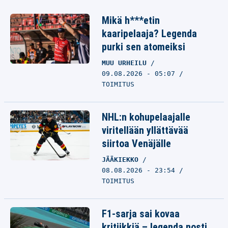
Mikä h***etin
kaaripelaaja? Legenda
purki sen atomeiksi
MUU URHEILU
09.08.2026 - 05:07
TOIMITUS
NHL:n kohupelaajalle
viritellään yllättävää
siirtoa Venäjälle
JÄÄKIEKKO
08.08.2026 - 23:54
TOIMITUS
F1-sarja sai kovaa
kritiikkiä – legenda nosti