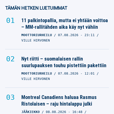
TÄMÄN HETKEN LUETUIMMAT
11 palkintopallia, mutta ei yhtään voittoa
– MM-rallitähden aika käy nyt vähiin
MOOTTORIURHEILU
07.08.2026
- 23:11
VILLE HIRVONEN
Nyt riitti – suomalaisen rallin
suurlupauksen touhu pistettiin pakettiin
MOOTTORIURHEILU
07.08.2026
- 12:01
VILLE HIRVONEN
Montreal Canadiens haluaa Rasmus
Ristolaisen – raju hintalappu julki
JÄÄKIEKKO
08.08.2026
- 16:48