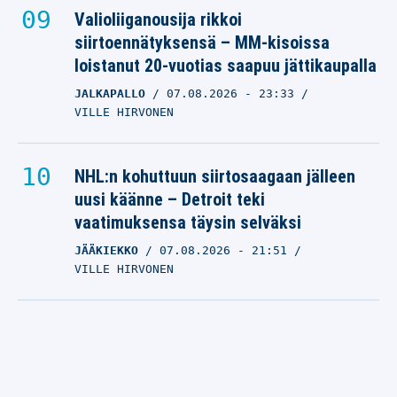
Valioliiganousija rikkoi
siirtoennätyksensä – MM-kisoissa
loistanut 20-vuotias saapuu jättikaupalla
JALKAPALLO
07.08.2026
- 23:33
VILLE HIRVONEN
NHL:n kohuttuun siirtosaagaan jälleen
uusi käänne – Detroit teki
vaatimuksensa täysin selväksi
JÄÄKIEKKO
07.08.2026
- 21:51
VILLE HIRVONEN