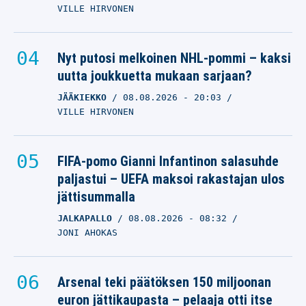
VILLE HIRVONEN
Nyt putosi melkoinen NHL-pommi – kaksi
uutta joukkuetta mukaan sarjaan?
JÄÄKIEKKO
08.08.2026
- 20:03
VILLE HIRVONEN
FIFA-pomo Gianni Infantinon salasuhde
paljastui – UEFA maksoi rakastajan ulos
jättisummalla
JALKAPALLO
08.08.2026
- 08:32
JONI AHOKAS
Arsenal teki päätöksen 150 miljoonan
euron jättikaupasta – pelaaja otti itse