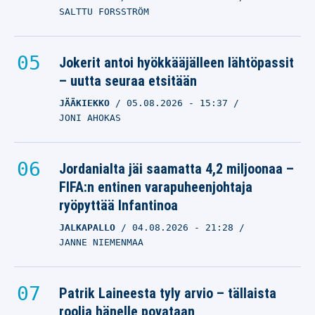
SALTTU FORSSTRÖM
Jokerit antoi hyökkääjälleen lähtöpassit
– uutta seuraa etsitään
JÄÄKIEKKO
05.08.2026
- 15:37
JONI AHOKAS
Jordanialta jäi saamatta 4,2 miljoonaa –
FIFA:n entinen varapuheenjohtaja
ryöpyttää Infantinoa
JALKAPALLO
04.08.2026
- 21:28
JANNE NIEMENMAA
Patrik Laineesta tyly arvio – tällaista
roolia hänelle povataan