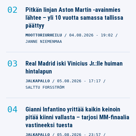
Pitkän linjan Aston Martin -avainmies
lähtee – yli 10 vuotta samassa tallissa
päättyy
MOOTTORIURHEILU
04.08.2026
- 19:02
JANNE NIEMENMAA
Real Madrid iski Vinicius Jr.:lle huiman
hintalapun
JALKAPALLO
05.08.2026
- 17:17
SALTTU FORSSTRÖM
Gianni Infantino yrittää kaikin keinoin
pitää kiinni vallasta – tarjosi MM-finaalia
vastineeksi tuesta
JALKAPALLO
05.08.2026
- 23:57