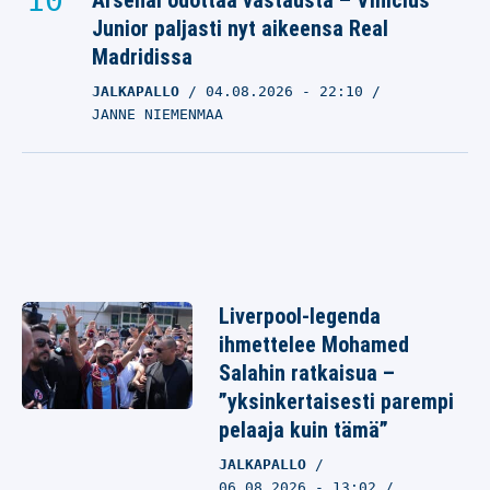
Arsenal odottaa vastausta – Vinicius
Junior paljasti nyt aikeensa Real
Madridissa
JALKAPALLO
04.08.2026
- 22:10
JANNE NIEMENMAA
Liverpool-legenda
ihmettelee Mohamed
Salahin ratkaisua –
”yksinkertaisesti parempi
pelaaja kuin tämä”
JALKAPALLO
06.08.2026 - 13:02