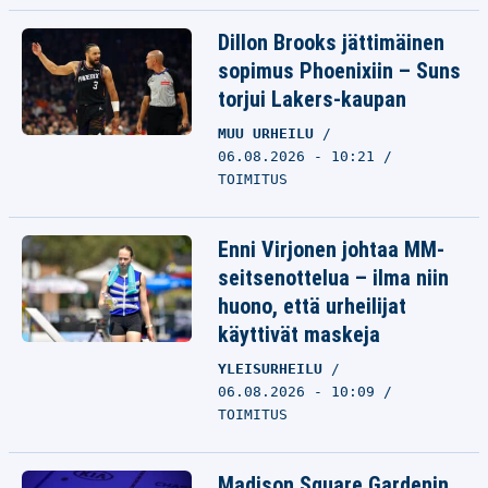
Dillon Brooks jättimäinen
sopimus Phoenixiin – Suns
torjui Lakers-kaupan
MUU URHEILU
06.08.2026 - 10:21
TOIMITUS
Enni Virjonen johtaa MM-
seitsenottelua – ilma niin
huono, että urheilijat
käyttivät maskeja
YLEISURHEILU
06.08.2026 - 10:09
TOIMITUS
Madison Square Gardenin