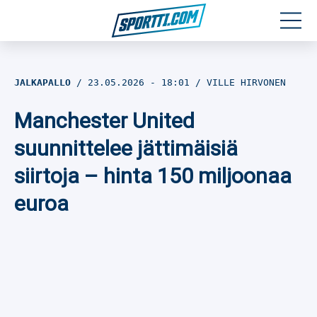
Moottoriurheilu
JALKAPALLO
23.05.2026
- 18:01
VILLE HIRVONEN
Jääkiekko
Manchester United
Jalkapallo
suunnittelee jättimäisiä
siirtoja – hinta 150 miljoonaa
Yleisurheilu
euroa
Talviurheilu
Muu urheilu
SPORTIVO TV