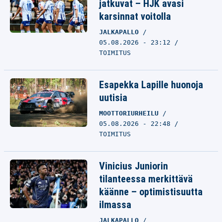
jatkuvat – HJK avasi
karsinnat voitolla
JALKAPALLO
05.08.2026 - 23:12
TOIMITUS
Esapekka Lapille huonoja
uutisia
MOOTTORIURHEILU
05.08.2026 - 22:48
TOIMITUS
Vinicius Juniorin
tilanteessa merkittävä
käänne – optimistisuutta
ilmassa
JALKAPALLO