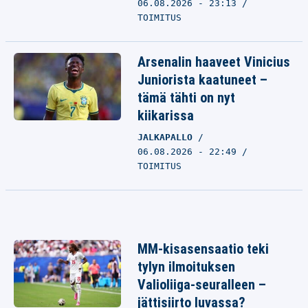
06.08.2026 - 23:13
TOIMITUS
Arsenalin haaveet Vinicius
Juniorista kaatuneet –
tämä tähti on nyt
kiikarissa
JALKAPALLO
06.08.2026 - 22:49
TOIMITUS
MM-kisasensaatio teki
tylyn ilmoituksen
Valioliiga-seuralleen –
jättisiirto luvassa?