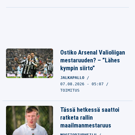
Ostiko Arsenal Valioliigan
mestaruuden? – ”Lähes
kympin siirto”
JALKAPALLO
07.08.2026 - 05:07
TOIMITUS
Tässä hetkessä saattoi
ratketa rallin
maailmanmestaruus
MOOTTORIURHEILU