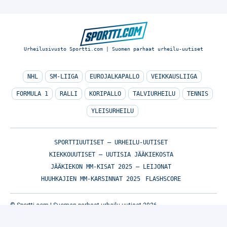
Urheilusivusto Sportti.com | Suomen parhaat urheilu-uutiset
NHL
SM-LIIGA
EUROJALKAPALLO
VEIKKAUSLIIGA
FORMULA 1
RALLI
KORIPALLO
TALVIURHEILU
TENNIS
YLEISURHEILU
SPORTTIUUTISET – URHEILU-UUTISET
KIEKKOUUTISET – UUTISIA JÄÄKIEKOSTA
JÄÄKIEKON MM-KISAT 2025 – LEIJONAT
HUUHKAJIEN MM-KARSINNAT 2025
FLASHSCORE
© Sportti.com | Suomen parhaat urheilu-uutiset 2026
TIETOA MEISTÄ
/
🇬🇧 SPORTIVO NETWORK
/
KÄYTTÖEHDOT