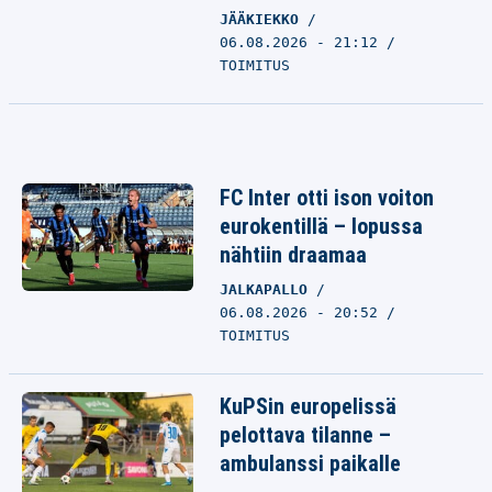
JÄÄKIEKKO
06.08.2026 - 21:12
TOIMITUS
FC Inter otti ison voiton
eurokentillä – lopussa
nähtiin draamaa
JALKAPALLO
06.08.2026 - 20:52
TOIMITUS
KuPSin europelissä
pelottava tilanne –
ambulanssi paikalle