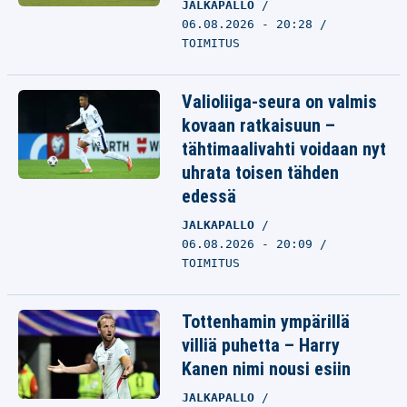
JALKAPALLO
06.08.2026 - 20:28
TOIMITUS
Valioliiga-seura on valmis
kovaan ratkaisuun –
tähtimaalivahti voidaan nyt
uhrata toisen tähden
edessä
JALKAPALLO
06.08.2026 - 20:09
TOIMITUS
Tottenhamin ympärillä
villiä puhetta – Harry
Kanen nimi nousi esiin
JALKAPALLO