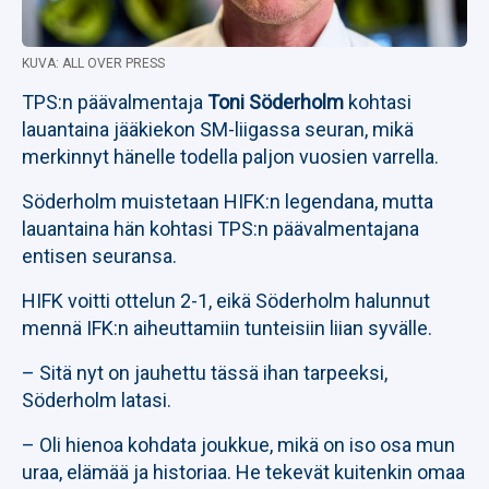
KUVA: ALL OVER PRESS
TPS:n päävalmentaja
Toni Söderholm
kohtasi
lauantaina jääkiekon SM-liigassa seuran, mikä
merkinnyt hänelle todella paljon vuosien varrella.
Söderholm muistetaan HIFK:n legendana, mutta
lauantaina hän kohtasi TPS:n päävalmentajana
entisen seuransa.
HIFK voitti ottelun 2-1, eikä Söderholm halunnut
mennä IFK:n aiheuttamiin tunteisiin liian syvälle.
– Sitä nyt on jauhettu tässä ihan tarpeeksi,
Söderholm latasi.
– Oli hienoa kohdata joukkue, mikä on iso osa mun
uraa, elämää ja historiaa. He tekevät kuitenkin omaa