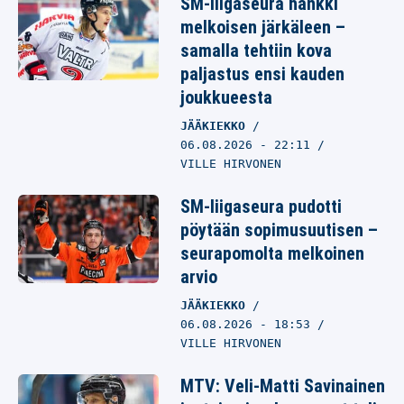
SM-liigaseura hankki
melkoisen järkäleen –
samalla tehtiin kova
paljastus ensi kauden
joukkueesta
JÄÄKIEKKO
06.08.2026
- 22:11
VILLE HIRVONEN
SM-liigaseura pudotti
pöytään sopimusuutisen –
seurapomolta melkoinen
arvio
JÄÄKIEKKO
06.08.2026
- 18:53
VILLE HIRVONEN
MTV: Veli-Matti Savinainen