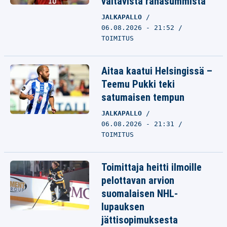
valtavista rahasummista
JALKAPALLO
06.08.2026 - 21:52
TOIMITUS
Aitaa kaatui Helsingissä –
Teemu Pukki teki
satumaisen tempun
JALKAPALLO
06.08.2026 - 21:31
TOIMITUS
Toimittaja heitti ilmoille
pelottavan arvion
suomalaisen NHL-
lupauksen
jättisopimuksesta