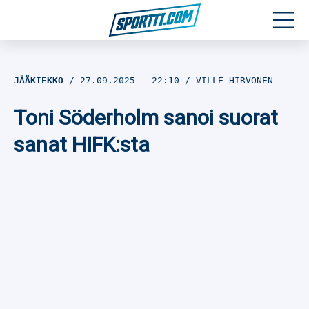
Moottoriurheilu
JÄÄKIEKKO
27.09.2025
- 22:10
VILLE HIRVONEN
Jääkiekko
Toni Söderholm sanoi suorat
Jalkapallo
sanat HIFK:sta
Yleisurheilu
Talviurheilu
Muu urheilu
SPORTIVO TV