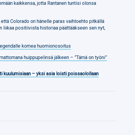
kemään kaikkensa, jotta Rantanen tuntisi olonsa
ttä Colorado on hänelle paras vaihtoehto pitkällä
n liikaa positiivista historiaa päättääkseen sen nyt,
legendalle komea huomionosoitus
mattomana huippupelinsä jälkeen – ”Tämä on työni”
ti kuulumisiaan – yksi asia loisti poissaolollaan