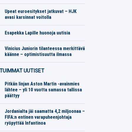
Jääkiekko
05.08.2026
Toimitus
Upeat euroesitykset jatkuvat – HJK
avasi karsinnat voitolla
Jalkapallo
05.08.2026
Toimitus
Esapekka Lapille huonoja uutisia
Moottoriurheilu
05.08.2026
Toimitus
Vinicius Juniorin tilanteessa merkittävä
käänne – optimistisuutta ilmassa
Jalkapallo
05.08.2026
Toimitus
TUIMMAT UUTISET
Pitkän linjan Aston Martin -avainmies
lähtee – yli 10 vuotta samassa tallissa
päättyy
Jordanialta jäi saamatta 4,2 miljoonaa –
FIFA:n entinen varapuheenjohtaja
ryöpyttää Infantinoa