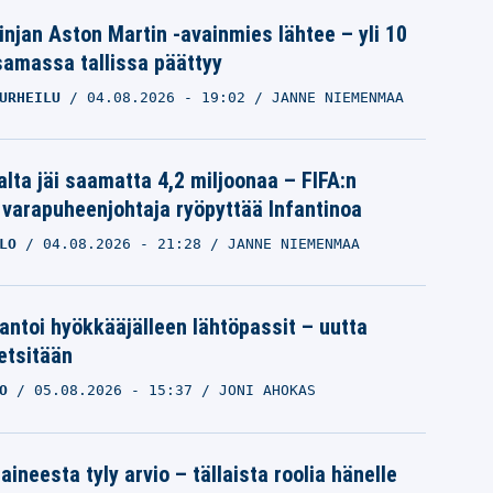
linjan Aston Martin -avainmies lähtee – yli 10
samassa tallissa päättyy
URHEILU
04.08.2026
- 19:02
JANNE NIEMENMAA
alta jäi saamatta 4,2 miljoonaa – FIFA:n
 varapuheenjohtaja ryöpyttää Infantinoa
LO
04.08.2026
- 21:28
JANNE NIEMENMAA
 antoi hyökkääjälleen lähtöpassit – uutta
etsitään
O
05.08.2026
- 15:37
JONI AHOKAS
aineesta tyly arvio – tällaista roolia hänelle