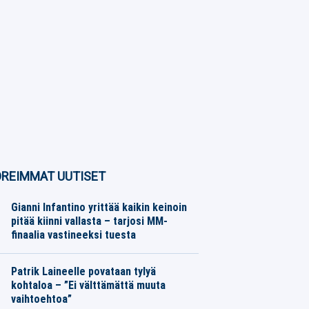
REIMMAT UUTISET
Gianni Infantino yrittää kaikin keinoin
pitää kiinni vallasta – tarjosi MM-
finaalia vastineeksi tuesta
Jalkapallo
05.08.2026
Toimitus
Patrik Laineelle povataan tylyä
kohtaloa – ”Ei välttämättä muuta
vaihtoehtoa”