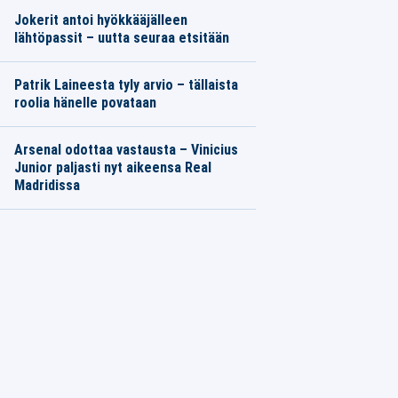
Jokerit antoi hyökkääjälleen
lähtöpassit – uutta seuraa etsitään
Patrik Laineesta tyly arvio – tällaista
roolia hänelle povataan
Arsenal odottaa vastausta – Vinicius
Junior paljasti nyt aikeensa Real
Madridissa