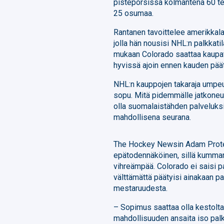
pistepörsissä kolmantena 60 te
25 osumaa.
Rantanen tavoittelee amerikkala
jolla hän nousisi NHL:n palkkati
mukaan Colorado saattaa kaupa
hyvissä ajoin ennen kauden pää
NHL:n kauppojen takaraja umpeutu
sopu. Mitä pidemmälle jatkoneuv
olla suomalaistähden palveluksi
mahdollisena seurana.
The Hockey Newsin Adam Prote
epätodennäköinen, sillä kumman
vihreämpää. Colorado ei saisi 
välttämättä päätyisi ainakaan 
mestaruudesta.
– Sopimus saattaa olla kestoltaa
mahdollisuuden ansaita iso palk