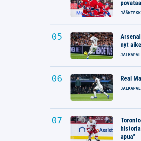
povata
JÄÄKIEKK
Arsenal
nyt aik
JALKAPAL
Real Mad
JALKAPAL
Toronto
histori
apua”