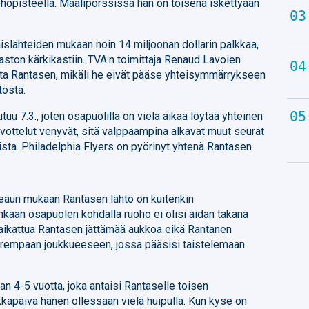
hopisteellä. Maalipörssissä hän on toisena iskettyään
islähteiden mukaan noin 14 miljoonan dollarin palkkaa,
laston kärkikastiin. TVA:n toimittaja Renaud Lavoien
ta Rantasen, mikäli he eivät pääse yhteisymmärrykseen
töstä.
u 7.3., joten osapuolilla on vielä aikaa löytää yhteinen
ottelut venyvät, sitä valppaampina alkavat muut seurat
sta. Philadelphia Flyers on pyörinyt yhtenä Rantasen
aun mukaan Rantasen lähtö on kuitenkin
kaan osapuolen kohdalla ruoho ei olisi aidan takana
paikattua Rantasen jättämää aukkoa eikä Rantanen
parempaan joukkueeseen, jossa pääsisi taistelemaan
n 4-5 vuotta, joka antaisi Rantaselle toisen
kapäivä hänen ollessaan vielä huipulla. Kun kyse on