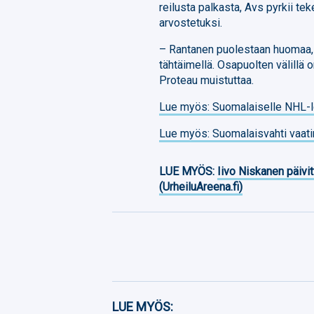
reilusta palkasta, Avs pyrkii te
arvostetuksi.
– Rantanen puolestaan huomaa, e
tähtäimellä. Osapuolten välillä o
Proteau muistuttaa.
Lue myös: Suomalaiselle NHL-
Lue myös: Suomalaisvahti vaati
LUE MYÖS:
Iivo Niskanen päivit
(UrheiluAreena.fi)
Facebook
LUE MYÖS: