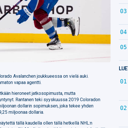
LUE
orado Avalanchen joukkueessa on vielä auki.
tamaton vapaa agentti.
itkään hieroneet jatkosopimusta, mutta
syntynyt. Rantanen teki syyskuussa 2019 Coloradon
iljoonan dollarin sopimuksen, joka tekee yhden
25 miljoonaa dollaria.
ytettä tällä kaudella ollen tällä hetkellä NHL:n