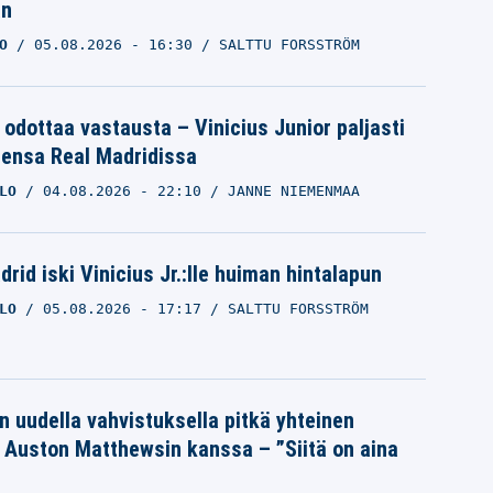
an
O
05.08.2026
- 16:30
SALTTU FORSSTRÖM
 odottaa vastausta – Vinicius Junior paljasti
eensa Real Madridissa
LO
04.08.2026
- 22:10
JANNE NIEMENMAA
rid iski Vinicius Jr.:lle huiman hintalapun
LO
05.08.2026
- 17:17
SALTTU FORSSTRÖM
n uudella vahvistuksella pitkä yhteinen
a Auston Matthewsin kanssa – ”Siitä on aina