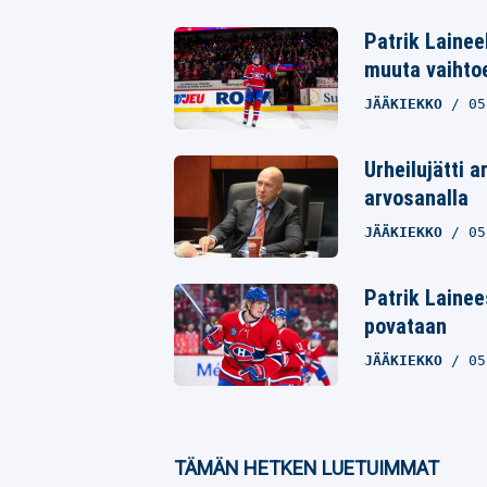
Twitter
Patrik Lainee
muuta vaihto
Whatsapp
JÄÄKIEKKO
05
Urheilujätti 
arvosanalla
JÄÄKIEKKO
05
Patrik Lainees
povataan
JÄÄKIEKKO
05
TÄMÄN HETKEN LUETUIMMAT