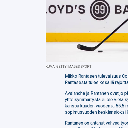
KUVA: GETTY IMAGES SPORT
Mikko Rantasen tulevaisuus Col
Rantasesta tulee kesällä rajoit
Avalanche ja Rantanen ovat jo p
yhteisymmärrystä ei ole vielä 
kanssa kuuden vuoden ja 55,5 m
sopimusvuoden keskiansioksi 9,
Rantanen on antanut vahvaa työnä