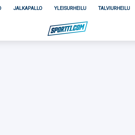
O
JALKAPALLO
YLEISURHEILU
TALVIURHEILU