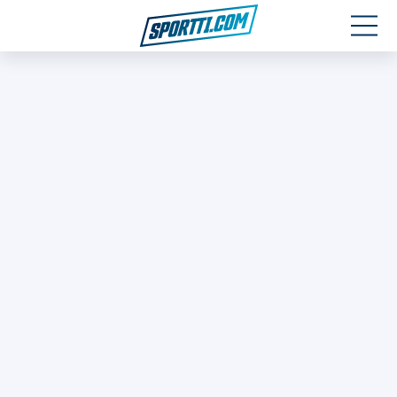
Moottoriurheilu
Jääkiekko
Jalkapallo
Yleisurheilu
Talviurheilu
Muu urheilu
SPORTIVO TV