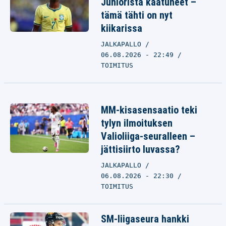
Juniorista kaatuneet –
tämä tähti on nyt
kiikarissa
JALKAPALLO
06.08.2026 - 22:49
TOIMITUS
MM-kisasensaatio teki
tylyn ilmoituksen
Valioliiga-seuralleen –
jättisiirto luvassa?
JALKAPALLO
06.08.2026 - 22:30
TOIMITUS
SM-liigaseura hankki