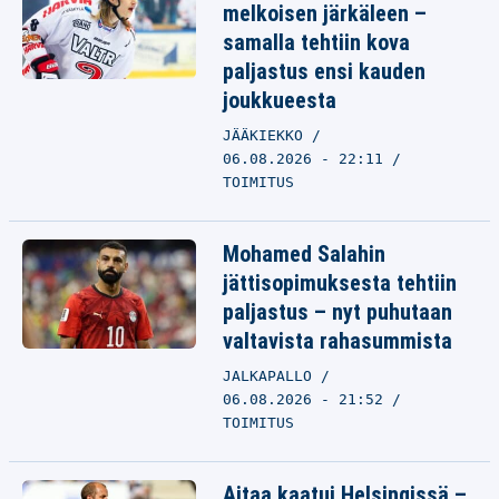
melkoisen järkäleen –
samalla tehtiin kova
paljastus ensi kauden
joukkueesta
JÄÄKIEKKO
06.08.2026 - 22:11
TOIMITUS
Mohamed Salahin
jättisopimuksesta tehtiin
paljastus – nyt puhutaan
valtavista rahasummista
JALKAPALLO
06.08.2026 - 21:52
TOIMITUS
Aitaa kaatui Helsingissä –