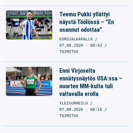
Teemu Pukki yllättyi
näystä Töölössä – ”En
osannut odottaa”
EUROJALKAPALLO
07.08.2026 - 08:42
TOIMITUS
Enni Virjoselta
ennätysnäytös USA:ssa –
nuorten MM-kulta tuli
valtavalla erolla
YLEISURHEILU
07.08.2026 - 08:16
TOIMITUS