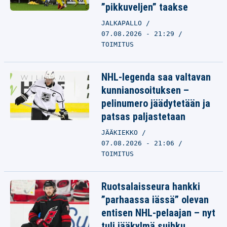
”pikkuveljen” taakse
JALKAPALLO
07.08.2026 - 21:29
TOIMITUS
NHL-legenda saa valtavan
kunnianosoituksen –
pelinumero jäädytetään ja
patsas paljastetaan
JÄÄKIEKKO
07.08.2026 - 21:06
TOIMITUS
Ruotsalaisseura hankki
”parhaassa iässä” olevan
entisen NHL-pelaajan – nyt
tuli jääkylmä suihku