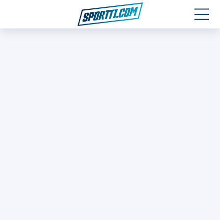
Moottoriurheilu
Jääkiekko
Jalkapallo
Yleisurheilu
Talviurheilu
Muu urheilu
SPORTIVO TV