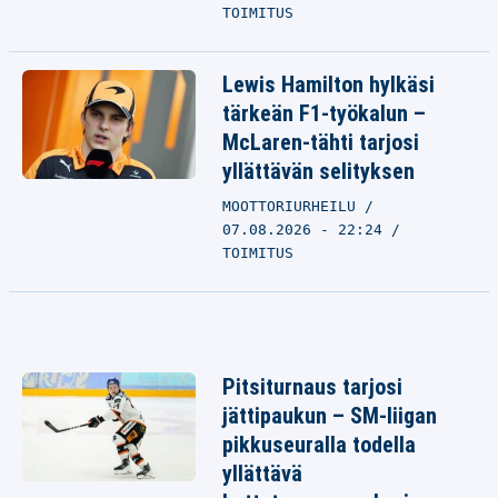
TOIMITUS
Lewis Hamilton hylkäsi
tärkeän F1-työkalun –
McLaren-tähti tarjosi
yllättävän selityksen
MOOTTORIURHEILU
07.08.2026 - 22:24
TOIMITUS
Pitsiturnaus tarjosi
jättipaukun – SM-liigan
pikkuseuralla todella
yllättävä