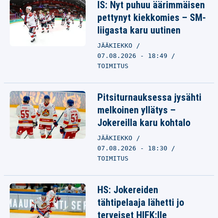
IS: Nyt puhuu äärimmäisen
pettynyt kiekkomies – SM-
liigasta karu uutinen
JÄÄKIEKKO
07.08.2026 - 18:49
TOIMITUS
Pitsiturnauksessa jysähti
melkoinen yllätys –
Jokereilla karu kohtalo
JÄÄKIEKKO
07.08.2026 - 18:30
TOIMITUS
HS: Jokereiden
tähtipelaaja lähetti jo
terveiset HIFK:lle