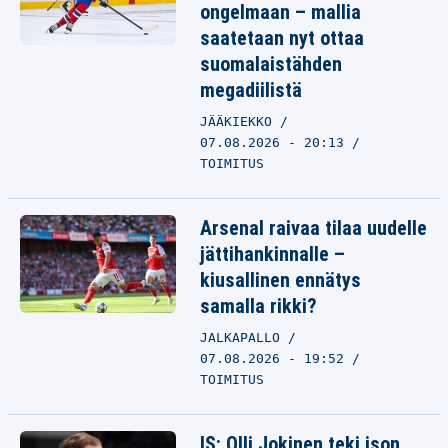
ongelmaan – mallia
saatetaan nyt ottaa
suomalaistähden
megadiilistä
JÄÄKIEKKO
07.08.2026 - 20:13
TOIMITUS
Arsenal raivaa tilaa uudelle
jättihankinnalle –
kiusallinen ennätys
samalla rikki?
JALKAPALLO
07.08.2026 - 19:52
TOIMITUS
IS: Olli Jokinen teki ison