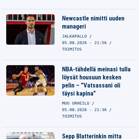
Newcastle nimitti uuden
manageri
JALKAPALLO
05.08.2026 - 21:56
TOIMITUS
NBA-tähdellä meinasi tulla
löysät housuun kesken
pelin – ”Vatsassani oli
täysi kapina”
MUU URHEILU
05.08.2026 - 21:36
TOIMITUS
Sepp Blatterinkin mitta