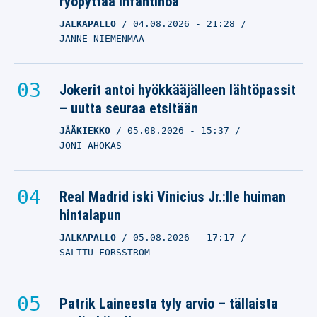
ryöpyttää Infantinoa
JALKAPALLO
04.08.2026
- 21:28
JANNE NIEMENMAA
Jokerit antoi hyökkääjälleen lähtöpassit
– uutta seuraa etsitään
JÄÄKIEKKO
05.08.2026
- 15:37
JONI AHOKAS
Real Madrid iski Vinicius Jr.:lle huiman
hintalapun
JALKAPALLO
05.08.2026
- 17:17
SALTTU FORSSTRÖM
Patrik Laineesta tyly arvio – tällaista