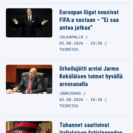
Euroopan liigat nousivat
FIFA:a vastaan – ”Ei saa
antaa jatkaa”
JALKAPALLO
05.08.2026 - 19:58
TOIMITUS
Urheilujätti arvioi Jarmo
Kekäläisen toimet hyvällä
arvosanalla
JÄÄKIEKKO
05.08.2026 - 19:39
TOIMITUS
Tuhannet saattoivat
italialaisen futislegendan