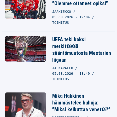
”Olemme ottaneet opiksi”
JÄÄKIEKKO
05.08.2026 - 19:04
TOIMITUS
UEFA teki kaksi
merkittävää
sääntömuutosta Mestarien
liigaan
JALKAPALLO
05.08.2026 - 18:49
TOIMITUS
Mika Häkkinen
hämmästelee huhuja:
”Miksi keikuttaa venettä?”