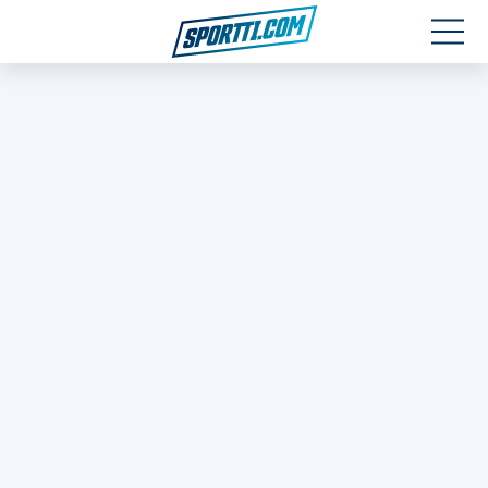
Moottoriurheilu
Jääkiekko
Jalkapallo
Yleisurheilu
Talviurheilu
Muu urheilu
SPORTIVO TV