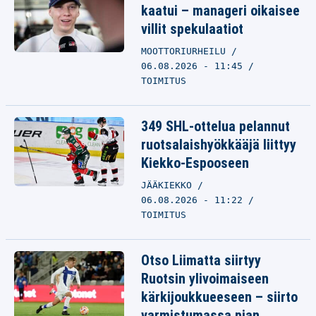
kaatui – manageri oikaisee
villit spekulaatiot
MOOTTORIURHEILU
06.08.2026 - 11:45
TOIMITUS
349 SHL-ottelua pelannut
ruotsalaishyökkääjä liittyy
Kiekko-Espooseen
JÄÄKIEKKO
06.08.2026 - 11:22
TOIMITUS
Otso Liimatta siirtyy
Ruotsin ylivoimaiseen
kärkijoukkueeseen – siirto
varmistumassa pian