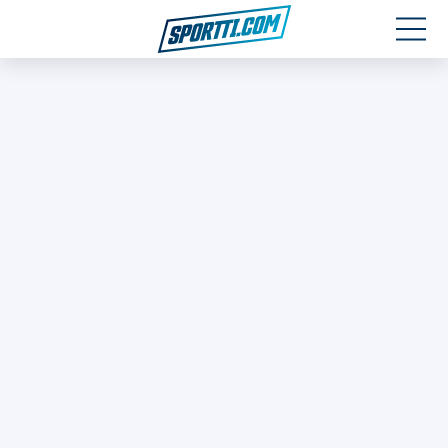
Moottoriurheilu
Jääkiekko
Jalkapallo
Yleisurheilu
Talviurheilu
Muu urheilu
SPORTIVO TV