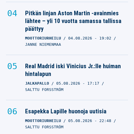
Arttu Hyryn joukkue otti
Pitkän linjan Aston Martin -avainmies
lähtee – yli 10 vuotta samassa tallissa
pakkovoiton jatkoajalla
päättyy
AHL:n välierissä
MOOTTORIURHEILU
04.08.2026
- 19:02
ARTTU HYRY
JANNE NIEMENMAA
07.06.2025
- 06:32
JUSSI LEHMOLA
Real Madrid iski Vinicius Jr.:lle huiman
hintalapun
JALKAPALLO
05.08.2026
- 17:17
SALTTU FORSSTRÖM
Esapekka Lapille huonoja uutisia
MOOTTORIURHEILU
05.08.2026
- 22:48
SALTTU FORSSTRÖM