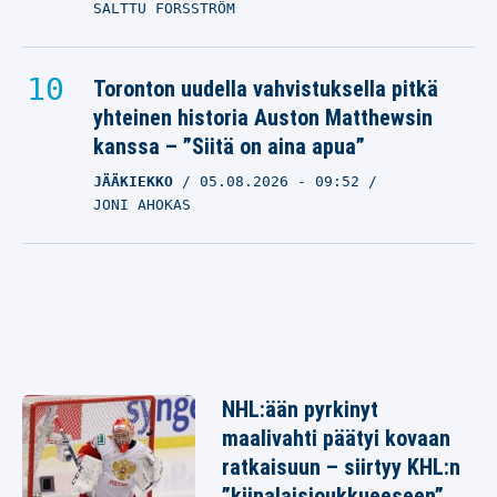
SALTTU FORSSTRÖM
Toronton uudella vahvistuksella pitkä
yhteinen historia Auston Matthewsin
kanssa – ”Siitä on aina apua”
JÄÄKIEKKO
05.08.2026
- 09:52
JONI AHOKAS
NHL:ään pyrkinyt
maalivahti päätyi kovaan
ratkaisuun – siirtyy KHL:n
”kiinalaisjoukkueeseen”