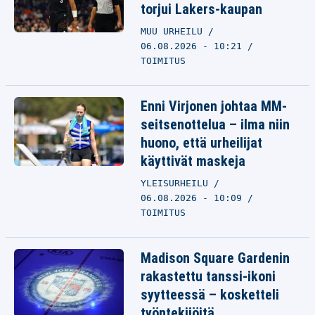
torjui Lakers-kaupan
MUU URHEILU
06.08.2026 - 10:21
TOIMITUS
Enni Virjonen johtaa MM-
seitsenottelua – ilma niin
huono, että urheilijat
käyttivät maskeja
YLEISURHEILU
06.08.2026 - 10:09
TOIMITUS
Madison Square Gardenin
rakastettu tanssi-ikoni
syytteessä – kosketteli
työntekijöitä