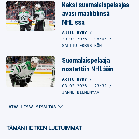
Kaksi suomalaispelaajaa
avasi maalitilinsä
NHL:ssä
ARTTU HYRY
30.03.2026
- 08:05
SALTTU FORSSTRÖM
Suomalaispelaaja
nostettiin NHL:ään
ARTTU HYRY
08.03.2026
- 23:32
JANNE NIEMENMAA
Joko aukeaa paikka
LATAA LISÄÄ SISÄLTÖÄ
ylhäältä? Suomalaisella
NHL-lupauksella hurja
TÄMÄN HETKEN LUETUIMMAT
tehoviikko