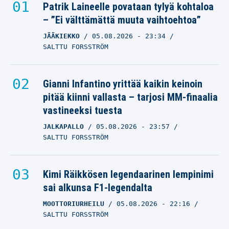
Patrik Laineelle povataan tylyä kohtaloa
ARTTU HYRY
– ”Ei välttämättä muuta vaihtoehtoa”
25.11.2025
- 17:12
VILLE HIRVONEN
JÄÄKIEKKO
05.08.2026
- 23:34
SALTTU FORSSTRÖM
Ylämummossa heilahti –
Arttu Hyry teki
joukkueensa kauden
Gianni Infantino yrittää kaikin keinoin
avausmaalin
pitää kiinni vallasta – tarjosi MM-finaalia
vastineeksi tuesta
ARTTU HYRY
11.10.2025
- 06:00
JALKAPALLO
05.08.2026
- 23:57
JUSSI LEHMOLA
SALTTU FORSSTRÖM
Jesse Puljujärven ja
Kaapo Kähkösen
Kimi Räikkösen legendaarinen lempinimi
sai alkunsa F1-legendalta
finaalivastustaja selvillä
MOOTTORIURHEILU
05.08.2026
- 22:16
ARTTU HYRY
SALTTU FORSSTRÖM
09.06.2025
- 07:03
JUSSI LEHMOLA