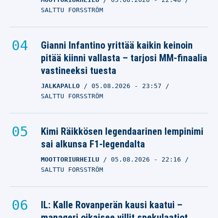
SALTTU FORSSTRÖM
Gianni Infantino yrittää kaikin keinoin
pitää kiinni vallasta – tarjosi MM-finaalia
vastineeksi tuesta
JALKAPALLO
05.08.2026
- 23:57
SALTTU FORSSTRÖM
Kimi Räikkösen legendaarinen lempinimi
sai alkunsa F1-legendalta
MOOTTORIURHEILU
05.08.2026
- 22:16
SALTTU FORSSTRÖM
IL: Kalle Rovanperän kausi kaatui –
manageri oikaisee villit spekulaatiot