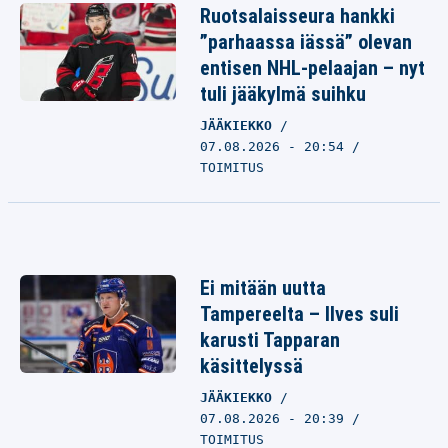
Ruotsalaisseura hankki
”parhaassa iässä” olevan
entisen NHL-pelaajan – nyt
tuli jääkylmä suihku
JÄÄKIEKKO
07.08.2026 - 20:54
TOIMITUS
Ei mitään uutta
Tampereelta – Ilves suli
karusti Tapparan
käsittelyssä
JÄÄKIEKKO
07.08.2026 - 20:39
TOIMITUS