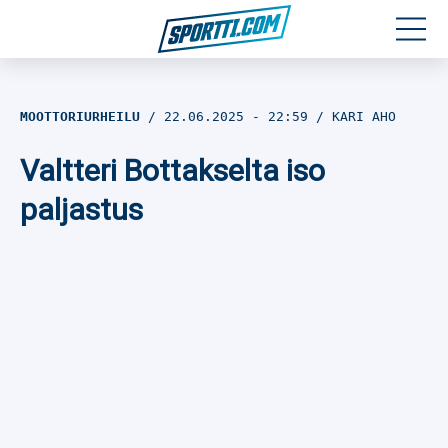
Moottoriurheilu
MOOTTORIURHEILU
22.06.2025
- 22:59
KARI AHO
Jääkiekko
Valtteri Bottakselta iso
Jalkapallo
paljastus
Yleisurheilu
Talviurheilu
Muu urheilu
SPORTIVO TV