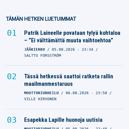
TÄMÄN HETKEN LUETUIMMAT
Patrik Laineelle povataan tylyä kohtaloa
– ”Ei välttämättä muuta vaihtoehtoa”
JÄÄKIEKKO
05.08.2026
- 23:34
SALTTU FORSSTRÖM
Tässä hetkessä saattoi ratketa rallin
maailmanmestaruus
MOOTTORIURHEILU
06.08.2026
- 23:50
VILLE HIRVONEN
Esapekka Lapille huonoja uutisia
MOOTTORIURHEILU
05.08.2026
- 22:48