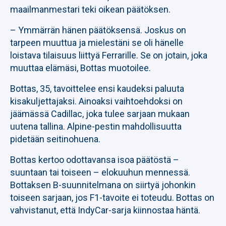
maailmanmestari teki oikean päätöksen.
– Ymmärrän hänen päätöksensä. Joskus on
tarpeen muuttua ja mielestäni se oli hänelle
loistava tilaisuus liittyä Ferrarille. Se on jotain, joka
muuttaa elämäsi, Bottas muotoilee.
Bottas, 35, tavoittelee ensi kaudeksi paluuta
kisakuljettajaksi. Ainoaksi vaihtoehdoksi on
jäämässä Cadillac, joka tulee sarjaan mukaan
uutena tallina. Alpine-pestin mahdollisuutta
pidetään seitinohuena.
Bottas kertoo odottavansa isoa päätöstä –
suuntaan tai toiseen – elokuuhun mennessä.
Bottaksen B-suunnitelmana on siirtyä johonkin
toiseen sarjaan, jos F1-tavoite ei toteudu. Bottas on
vahvistanut, että IndyCar-sarja kiinnostaa häntä.