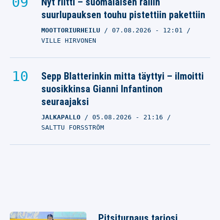
Nyt riitti – suomalaisen rallin
suurlupauksen touhu pistettiin pakettiin
MOOTTORIURHEILU
07.08.2026
- 12:01
VILLE HIRVONEN
Sepp Blatterinkin mitta täyttyi – ilmoitti
suosikkinsa Gianni Infantinon
seuraajaksi
JALKAPALLO
05.08.2026
- 21:16
SALTTU FORSSTRÖM
Pitsiturnaus tarjosi