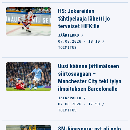
HS: Jokereiden
tähtipelaaja lähetti jo
terveiset HIFK:lle
JÄÄKIEKKO
07.08.2026 - 18:10
TOIMITUS
Uusi käänne jättimäiseen
siirtosaagaan –
Manchester City teki tylyn
ilmoituksen Barcelonalle
JALKAPALLO
07.08.2026 - 17:50
TOIMITUS
SM-liigaseura: nyt oli nolo