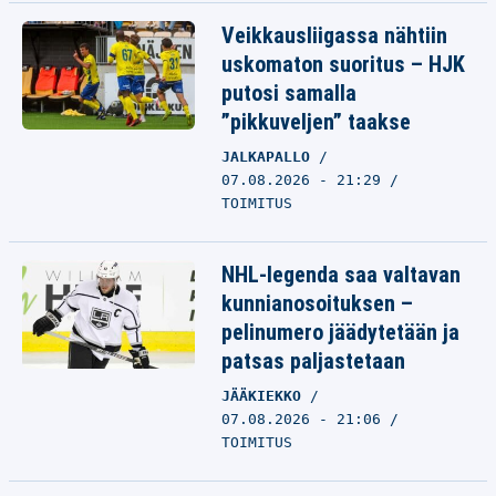
Veikkausliigassa nähtiin
uskomaton suoritus – HJK
putosi samalla
”pikkuveljen” taakse
JALKAPALLO
07.08.2026 - 21:29
TOIMITUS
NHL-legenda saa valtavan
kunnianosoituksen –
pelinumero jäädytetään ja
patsas paljastetaan
JÄÄKIEKKO
07.08.2026 - 21:06
TOIMITUS