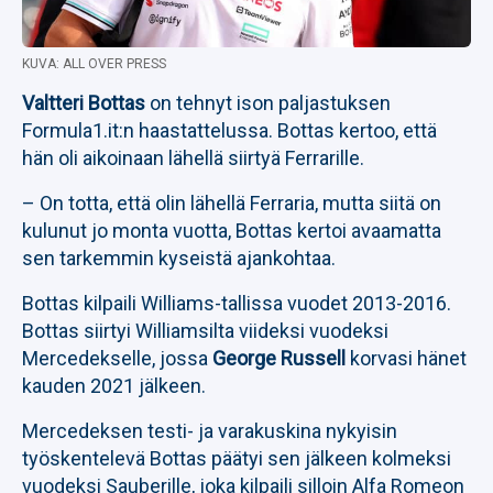
KUVA: ALL OVER PRESS
Valtteri Bottas
on tehnyt ison paljastuksen
Formula1.it:n haastattelussa. Bottas kertoo, että
hän oli aikoinaan lähellä siirtyä Ferrarille.
– On totta, että olin lähellä Ferraria, mutta siitä on
kulunut jo monta vuotta, Bottas kertoi avaamatta
sen tarkemmin kyseistä ajankohtaa.
Bottas kilpaili Williams-tallissa vuodet 2013-2016.
Bottas siirtyi Williamsilta viideksi vuodeksi
Mercedekselle, jossa
George Russell
korvasi hänet
kauden 2021 jälkeen.
Mercedeksen testi- ja varakuskina nykyisin
työskentelevä Bottas päätyi sen jälkeen kolmeksi
vuodeksi Sauberille, joka kilpaili silloin Alfa Romeon