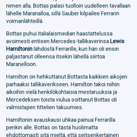
nimen alla. Bottas palasi tuolloin uudelleen tavallaan
lähelle Maranalloa, sillä Sauber kilpailee Ferrarin
voimanlähteillä.
Bottas puhui italialaismedian haastattelussa
avoimesti entisen Mercedes-tallikaverinsa
Lewis
Hamiltonin
lähdöstä Ferrarille, kun hän oli ensin
paljastanut olleensa itsekin lähellä siirtoa
Maranelloon.
Hamilton on hehkuttanut Bottasta kaikkien aikojen
parhaaksi tallikaverikseen. Hamilton takoi niihin
aikoihin vielä henkilökohtaisia mestaruuksia ja
Mercedeksen toista viulua soittanut Bottas oli
valmistajien tittelien takuumies.
Hamiltonin avauskausi uhkaa painua Ferrarilla
penkin alle. Bottas on tästä huolimatta
ehdottomasti sitä mieltä, että seitsenkertainen