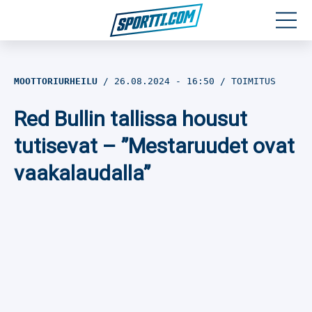
Moottoriurheilu
MOOTTORIURHEILU
26.08.2024
- 16:50
TOIMITUS
Jääkiekko
Red Bullin tallissa housut
Jalkapallo
tutisevat – ”Mestaruudet ovat
vaakalaudalla”
Yleisurheilu
Talviurheilu
Muu urheilu
SPORTIVO TV