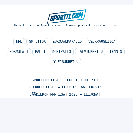
Urheilusivusto Sportti.com | Suomen parhaat urheilu-uutiset
NHL
SM-LIIGA
EUROJALKAPALLO
VEIKKAUSLIIGA
FORMULA 1
RALLI
KORIPALLO
TALVIURHEILU
TENNIS
YLEISURHEILU
SPORTTIUUTISET – URHEILU-UUTISET
KIEKKOUUTISET – UUTISIA JÄÄKIEKOSTA
JÄÄKIEKON MM-KISAT 2025 – LEIJONAT
HUUHKAJIEN MM-KARSINNAT 2025
FLASHSCORE
© Sportti.com | Suomen parhaat urheilu-uutiset 2026
TIETOA MEISTÄ
/
🇬🇧 SPORTIVO NETWORK
/
KÄYTTÖEHDOT