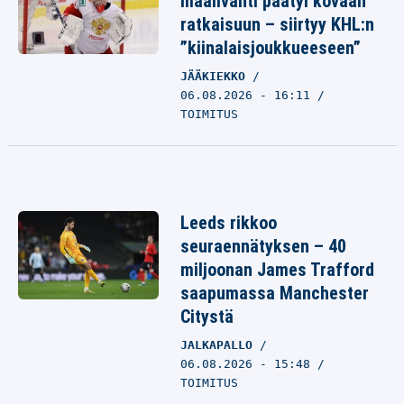
maalivahti päätyi kovaan
ratkaisuun – siirtyy KHL:n
”kiinalaisjoukkueeseen”
JÄÄKIEKKO
06.08.2026 - 16:11
TOIMITUS
Leeds rikkoo
seuraennätyksen – 40
miljoonan James Trafford
saapumassa Manchester
Citystä
JALKAPALLO
06.08.2026 - 15:48
TOIMITUS