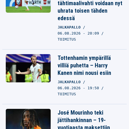
tähtimaalivahti voidaan nyt
uhrata toisen tähden
edessä
JALKAPALLO
06.08.2026 - 20:09
TOIMITUS
Tottenhamin ympärillä
villiä puhetta – Harry
Kanen nimi nousi esiin
JALKAPALLO
06.08.2026 - 19:50
TOIMITUS
José Mourinho teki
jättihankinnan – 19-
vuotiaasta maksettiin