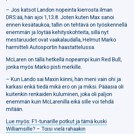
– Jos katsot Landon nopeinta kierrosta ilman
DRS:ää, hän ajoi 1,13.8. Joten kuten Max sanoi
ennen kesätaukoa, tallin on tehtävä on työskennellä
enemmän ja löytää kehityskohteita, sillä nyt
mestaruudet ovat vaakalaudalla, Helmut Marko
harmitteli Autosportin haastattelussa.
McLaren on tällä hetkellä nopeampi kuin Red Bull,
jonka myös Marko pisti merkille.
– Kun Lando sai Maxin kiinni, hän meni vain ohi ja
karkasi enkä tiedä mikä ero on ja miksi. Pääasia oli
kuitenkin renkaiden kuluminen, joka oli paljon
enemmän kuin McLarenilla eikä sille voi tehdä
mitään.
Lue myös: F1-tunarille potkut ja tämä kuski
Williamsille? – Toisi vielä rahaakin