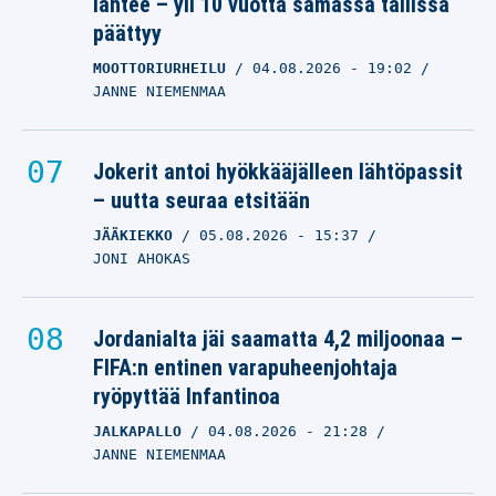
lähtee – yli 10 vuotta samassa tallissa
päättyy
MOOTTORIURHEILU
04.08.2026
- 19:02
JANNE NIEMENMAA
Jokerit antoi hyökkääjälleen lähtöpassit
– uutta seuraa etsitään
JÄÄKIEKKO
05.08.2026
- 15:37
JONI AHOKAS
Jordanialta jäi saamatta 4,2 miljoonaa –
FIFA:n entinen varapuheenjohtaja
ryöpyttää Infantinoa
JALKAPALLO
04.08.2026
- 21:28
JANNE NIEMENMAA