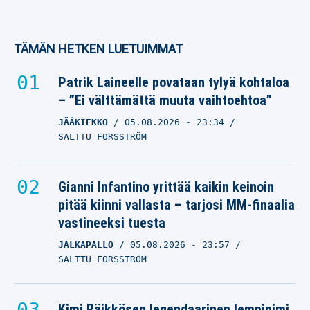
TÄMÄN HETKEN LUETUIMMAT
Patrik Laineelle povataan tylyä kohtaloa
– ”Ei välttämättä muuta vaihtoehtoa”
JÄÄKIEKKO
05.08.2026
- 23:34
SALTTU FORSSTRÖM
Gianni Infantino yrittää kaikin keinoin
pitää kiinni vallasta – tarjosi MM-finaalia
vastineeksi tuesta
JALKAPALLO
05.08.2026
- 23:57
SALTTU FORSSTRÖM
Kimi Räikkösen legendaarinen lempinimi