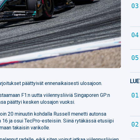
LUE
joitukset päättyivät ennenaikaisesti ulosajoon.
estaamaan F1:n uutta viilennysliiviä Singaporen GP:n
nsa päättyi kesken ulosajon vuoksi.
 noin 20 minuutin kohdalla Russell menetti autonsa
 16 ja osui TecPro-esteisiin. Siinä rytäkässä etusiipi
lemaan takaisin varikolle.
lannut radalle, eikä siten voinut jatkaa viilennysliivien