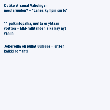
Ostiko Arsenal Valioliigan
mestaruuden? – ”Lähes kympin siirto”
11 palkintopallia, mutta ei yhtään
voittoa – MM-rallitähden aika käy nyt
vähiin
Jokereilla oli pullat uunissa – sitten
kaikki romahti