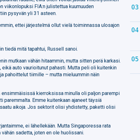
öön viikonlopuksi FIA:n julistettua kuumuuden
tiin pysyvän yli 31 asteen.
mmin, ettei järjestelmä ollut vielä toiminnassa ulosajon
in tiedä mitä tapahtui, Russell sanoi.
nin mutkaan vähän hitaammin, mutta sitten perä karkasi.
eikä auto vaurioitunut pahasti. Mutta peli oli kuitenkin
 ja pahoittelut tiimille – mutta mieluummin näin
ä ensimmäisissä kierroksissa minulla oli paljon parempi
ytti paremmalta. Emme kuitenkaan ajaneet täysiä
 saatu aikoja. Jos sektorit olisi yhdistetty, paketti olisi
rjantaimme, ei lähellekään. Mutta Singaporessa rata
n vähän sadetta, joten en ole huolissani.