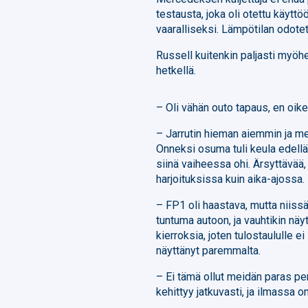
testausta, joka oli otettu käytt
vaaralliseksi. Lämpötilan odotet
Russell kuitenkin paljasti myöhe
hetkellä.
– Oli vähän outo tapaus, en oike
– Jarrutin hieman aiemmin ja me
Onneksi osuma tuli keula edellä, 
siinä vaiheessa ohi. Ärsyttävää,
harjoituksissa kuin aika-ajossa.
– FP1 oli haastava, mutta niiss
tuntuma autoon, ja vauhtikin nä
kierroksia, joten tulostaululle ei
näyttänyt paremmalta.
– Ei tämä ollut meidän paras pe
kehittyy jatkuvasti, ja ilmassa o