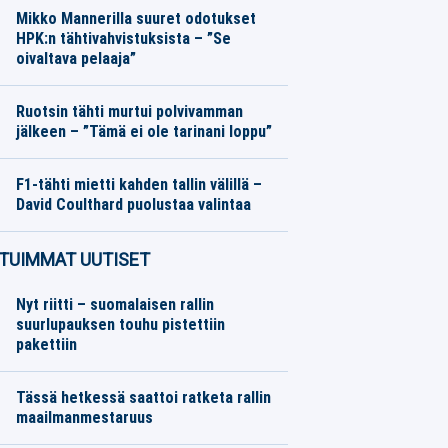
Mikko Mannerilla suuret odotukset
HPK:n tähtivahvistuksista – ”Se
oivaltava pelaaja”
SM-liiga
08.08.2026
Toimitus
Ruotsin tähti murtui polvivamman
jälkeen – ”Tämä ei ole tarinani loppu”
Eurojalkapallo
08.08.2026
Toimitus
F1-tähti mietti kahden tallin välillä –
David Coulthard puolustaa valintaa
Formula 1
08.08.2026
Toimitus
TUIMMAT UUTISET
Nyt riitti – suomalaisen rallin
suurlupauksen touhu pistettiin
pakettiin
Tässä hetkessä saattoi ratketa rallin
maailmanmestaruus