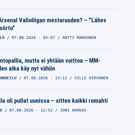
Arsenal Valioliigan mestaruuden? – ”Lähes
siirto”
LO
07.08.2026
- 05:07
ANTTI MAKKONEN
intopallia, mutta ei yhtään voittoa – MM-
den aika käy nyt vähiin
URHEILU
07.08.2026
- 23:11
VILLE HIRVONEN
la oli pullat uunissa – sitten kaikki romahti
O
07.08.2026
- 12:52
JONI AHOKAS