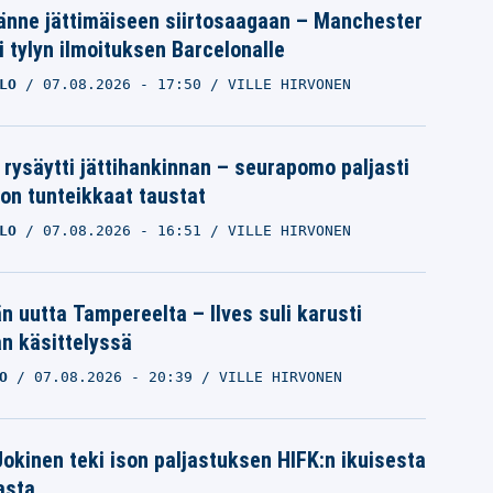
änne jättimäiseen siirtosaagaan – Manchester
i tylyn ilmoituksen Barcelonalle
LO
07.08.2026
- 17:50
VILLE HIRVONEN
 rysäytti jättihankinnan – seurapomo paljasti
ron tunteikkaat taustat
LO
07.08.2026
- 16:51
VILLE HIRVONEN
än uutta Tampereelta – Ilves suli karusti
n käsittelyssä
O
07.08.2026
- 20:39
VILLE HIRVONEN
 Jokinen teki ison paljastuksen HIFK:n ikuisesta
asta