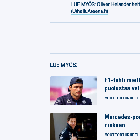
LUE MYÖS:
Oliver Helander heit
(UrheiluAreena.fi)
Facebook
LUE MYÖS:
Twitter
F1-tähti miett
puolustaa val
Whatsapp
MOOTTORIURHEIL
Mercedes-pomo
niskaan
MOOTTORIURHEIL