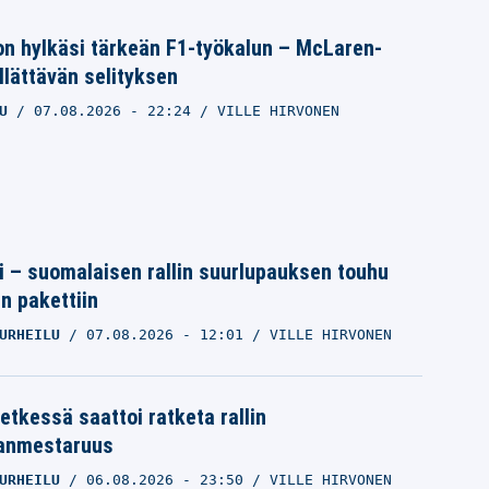
on hylkäsi tärkeän F1-työkalun – McLaren-
yllättävän selityksen
U
07.08.2026
- 22:24
VILLE HIRVONEN
tti – suomalaisen rallin suurlupauksen touhu
in pakettiin
URHEILU
07.08.2026
- 12:01
VILLE HIRVONEN
etkessä saattoi ratketa rallin
anmestaruus
URHEILU
06.08.2026
- 23:50
VILLE HIRVONEN