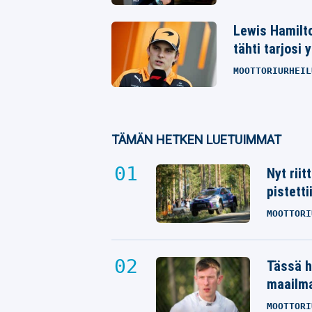
Lewis Hamilt
tähti tarjosi 
MOOTTORIURHEIL
TÄMÄN HETKEN LUETUIMMAT
Nyt rii
pistetti
MOOTTORI
Tässä h
maailm
MOOTTORI