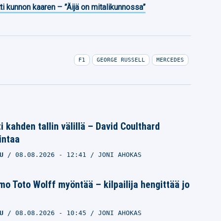
ti kunnon kaaren – ”Äijä on mitalikunnossa”
F1
GEORGE RUSSELL
MERCEDES
i kahden tallin välillä – David Coulthard
intaa
U
08.08.2026
- 12:41
JONI AHOKAS
 Toto Wolff myöntää – kilpailija hengittää jo
U
08.08.2026
- 10:45
JONI AHOKAS