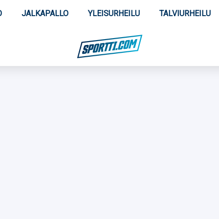
O
JALKAPALLO
YLEISURHEILU
TALVIURHEILU