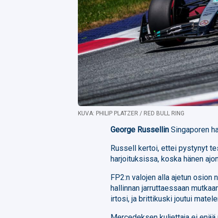
KUVA: PHILIP PLATZER / RED BULL RING
George Russellin
Singaporen har
Russell kertoi, ettei pystynyt t
harjoituksissa, koska hänen ajo
FP2:n valojen alla ajetun osion
hallinnan jarruttaessaan mutkaan
irtosi, ja brittikuski joutui mate
Mercedeksen kuljettaja ei enää pa