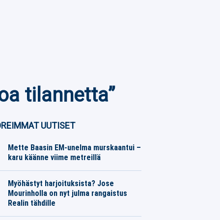
oa tilannetta”
REIMMAT UUTISET
Mette Baasin EM-unelma murskaantui –
karu käänne viime metreillä
Yleisurheilu
08.08.2026
Toimitus
Myöhästyt harjoituksista? Jose
Mourinholla on nyt julma rangaistus
Realin tähdille
Eurojalkapallo
08.08.2026
Toimitus