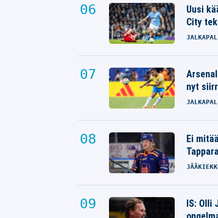
Uusi kä
City tek
JALKAPAL
Arsenal
nyt siir
JALKAPAL
Ei mitä
Tappara
JÄÄKIEKK
IS: Olli
ongelm