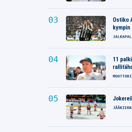
Ostiko 
kympin 
JALKAPAL
11 palk
rallitäh
MOOTTORI
Jokereil
JÄÄKIEKK