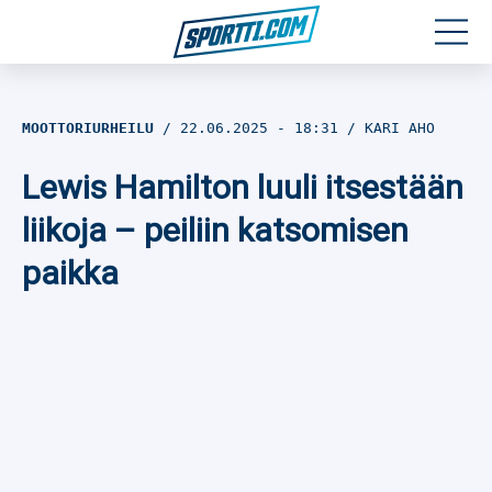
Moottoriurheilu
MOOTTORIURHEILU
22.06.2025
- 18:31
KARI AHO
Jääkiekko
Lewis Hamilton luuli itsestään
Jalkapallo
liikoja – peiliin katsomisen
paikka
Yleisurheilu
Talviurheilu
Muu urheilu
SPORTIVO TV