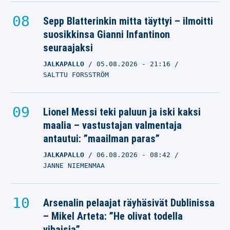
Sepp Blatterinkin mitta täyttyi – ilmoitti
suosikkinsa Gianni Infantinon
seuraajaksi
JALKAPALLO
05.08.2026
- 21:16
SALTTU FORSSTRÖM
Lionel Messi teki paluun ja iski kaksi
maalia – vastustajan valmentaja
antautui: ”maailman paras”
JALKAPALLO
06.08.2026
- 08:42
JANNE NIEMENMAA
Arsenalin pelaajat räyhäsivät Dublinissa
– Mikel Arteta: ”He olivat todella
vihaisia”