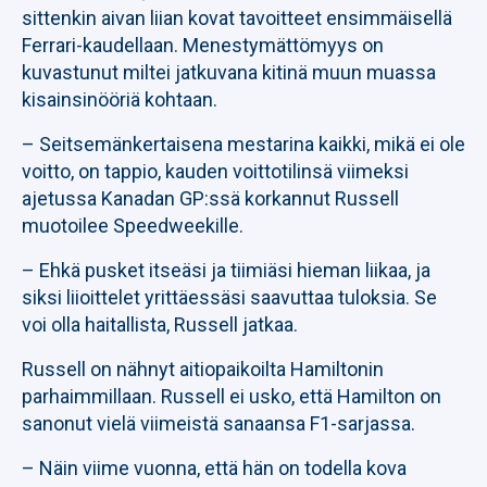
sittenkin aivan liian kovat tavoitteet ensimmäisellä
Ferrari-kaudellaan. Menestymättömyys on
kuvastunut miltei jatkuvana kitinä muun muassa
kisainsinööriä kohtaan.
– Seitsemänkertaisena mestarina kaikki, mikä ei ole
voitto, on tappio, kauden voittotilinsä viimeksi
ajetussa Kanadan GP:ssä korkannut Russell
muotoilee Speedweekille.
– Ehkä pusket itseäsi ja tiimiäsi hieman liikaa, ja
siksi liioittelet yrittäessäsi saavuttaa tuloksia. Se
voi olla haitallista, Russell jatkaa.
Russell on nähnyt aitiopaikoilta Hamiltonin
parhaimmillaan. Russell ei usko, että Hamilton on
sanonut vielä viimeistä sanaansa F1-sarjassa.
– Näin viime vuonna, että hän on todella kova