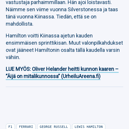
vastustaja parhaimmillaan. Hän ajoi loistavasti.
Näimme sen viime vuonna Silverstonessa ja taas
tänä vuonna Kiinassa. Tiedän, että se on
mahdollista.
Hamilton voitti Kiinassa ajetun kauden
ensimmäisen sprinttikisan. Muut valonpilkahdukset
ovat jääneet Hamiltonin osalta tällä kaudella varsin
vähiin.
LUE MYÖS:
Oliver Helander heitti kunnon kaaren –
”Äijä on mitalikunnossa” (UrheiluAreena.fi)
F1
FERRARI
GEORGE RUSSELL
LEWIS HAMILTON