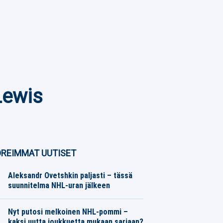
Lewis
REIMMAT UUTISET
Aleksandr Ovetshkin paljasti – tässä
suunnitelma NHL-uran jälkeen
Jääkiekko
08.08.2026
Toimitus
Nyt putosi melkoinen NHL-pommi –
kaksi uutta joukkuetta mukaan sarjaan?