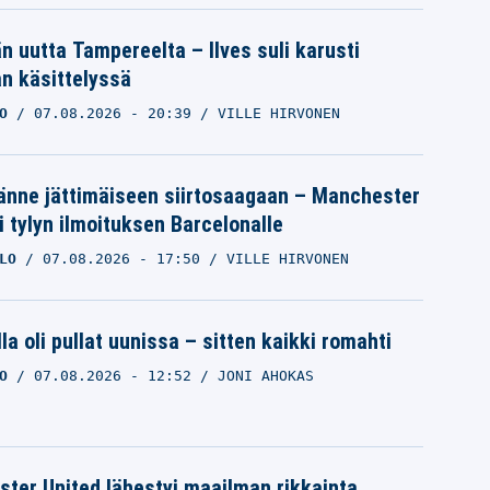
än uutta Tampereelta – Ilves suli karusti
n käsittelyssä
O
07.08.2026
- 20:39
VILLE HIRVONEN
änne jättimäiseen siirtosaagaan – Manchester
i tylyn ilmoituksen Barcelonalle
LO
07.08.2026
- 17:50
VILLE HIRVONEN
la oli pullat uunissa – sitten kaikki romahti
O
07.08.2026
- 12:52
JONI AHOKAS
ter United lähestyi maailman rikkainta