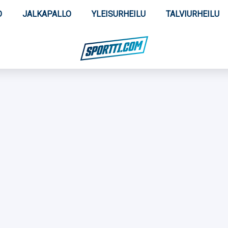
O
JALKAPALLO
YLEISURHEILU
TALVIURHEILU