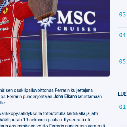
isen osakilpailuvoittonsa Ferrarin kuljettajana
LUE
ös Ferrarin puheenjohtajan
John Elkann
lähettämään
lle.
arikkopysähdyksellä toteutetulla taktiikalla ja jätti
ssell
peräti 19 sekunnin päähän. Kyseessä oli
rin ensimmäinen voitto Ferrarin punaisissa väreissä.