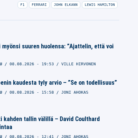
F1
FERRARI
JOHN ELKANN
LEWIS HAMILTON
i myönsi suuren huolensa: ”Ajattelin, että voi
U
08.08.2026
- 19:53
VILLE HIRVONEN
nin kaudesta tyly arvio – ”Se on todellisuus”
U
08.08.2026
- 15:58
JONI AHOKAS
i kahden tallin välillä – David Coulthard
intaa
U
08.08.2026
- 12:41
JONI AHOKAS