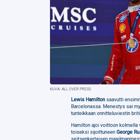
KUVA: ALL OVER PRESS
Lewis Hamilton
saavutti ensimmä
Barcelonassa. Menestys sai my
tunteikkaan onnitteluviestin briti
Hamilton ajoi voittoon kolmella v
toiseksi sijoittuneen
George Ru
seitsenkertaisen maailmanmesta