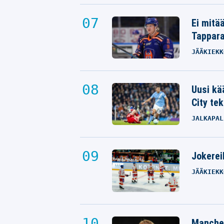
Ei mitä
Tappara
JÄÄKIEKK
Uusi kä
City tek
JALKAPAL
Jokereil
JÄÄKIEKK
Manches