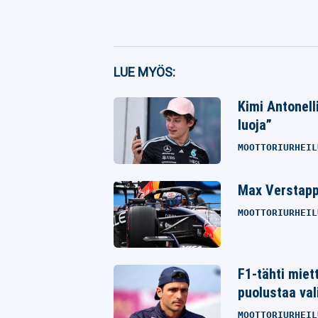
Facebook
LUE MYÖS:
Twitter
Kimi Antonell
luoja”
Whatsapp
MOOTTORIURHEIL
Max Verstappe
MOOTTORIURHEIL
F1-tähti miett
puolustaa val
MOOTTORIURHEIL