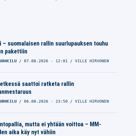
tti – suomalaisen rallin suurlupauksen touhu
in pakettiin
URHEILU
07.08.2026
- 12:01
VILLE HIRVONEN
etkessä saattoi ratketa rallin
anmestaruus
URHEILU
06.08.2026
- 23:50
VILLE HIRVONEN
intopallia, mutta ei yhtään voittoa – MM-
den aika käy nyt vähiin