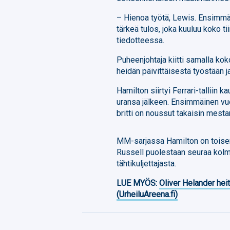
– Hienoa työtä, Lewis. Ensimmäine
tärkeä tulos, joka kuuluu koko ti
tiedotteessa.
Puheenjohtaja kiitti samalla kok
heidän päivittäisestä työstään 
Hamilton siirtyi Ferrari-tallii
uransa jälkeen. Ensimmäinen vuos
britti on noussut takaisin mesta
MM-sarjassa Hamilton on toisen
Russell puolestaan seuraa kol
tähtikuljettajasta.
LUE MYÖS:
Oliver Helander heit
(UrheiluAreena.fi)