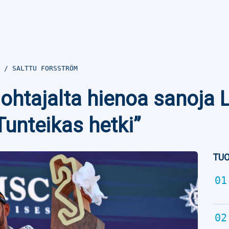
7
SALTTU FORSSTRÖM
johtajalta hienoa sanoja 
Tunteikas hetki”
TUO