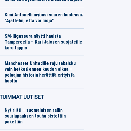
Jääkiekko
08.08.2026
Toimitus
Kimi Antonelli myönsi suuren huolensa:
”Ajattelin, että voi luoja”
Moottoriurheilu
08.08.2026
Toimitus
SM-liigaseura näytti hauista
Tampereella – Kari Jalosen suojateille
karu tappio
Jääkiekko
08.08.2026
Toimitus
Manchester Unitedille raju takaisku
vain hetkeä ennen kauden alkua –
pelaajan historia herättää erityistä
huolta
Jalkapallo
08.08.2026
Toimitus
TUIMMAT UUTISET
Nyt riitti – suomalaisen rallin
suurlupauksen touhu pistettiin
pakettiin