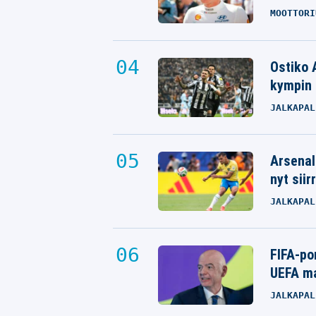
MOOTTORI
Ostiko 
kympin 
JALKAPAL
Arsenal
nyt siir
JALKAPAL
FIFA-po
UEFA ma
JALKAPAL