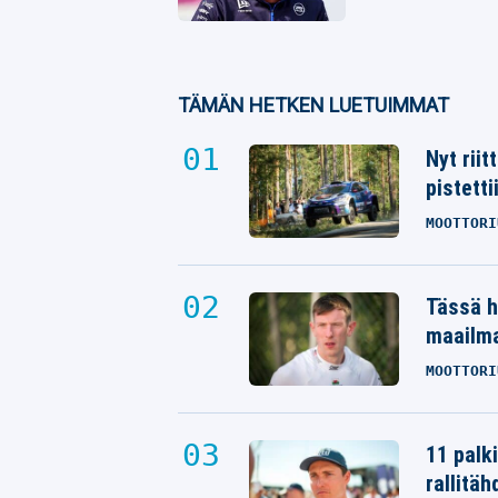
TÄMÄN HETKEN LUETUIMMAT
Nyt rii
pistetti
MOOTTORI
Tässä h
maailm
MOOTTORI
11 palk
rallitäh