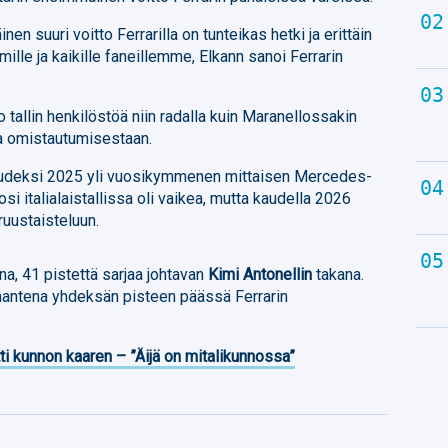
n suuri voitto Ferrarilla on tunteikas hetki ja erittäin
imille ja kaikille faneillemme, Elkann sanoi Ferrarin
o tallin henkilöstöä niin radalla kuin Maranellossakin
ja omistautumisestaan.
n kaudeksi 2025 yli vuosikymmenen mittaisen Mercedes-
i italialaistallissa oli vaikea, mutta kaudella 2026
ruustaisteluun.
a, 41 pistettä sarjaa johtavan
Kimi Antonellin
takana.
mantena yhdeksän pisteen päässä Ferrarin
ti kunnon kaaren – ”Äijä on mitalikunnossa”