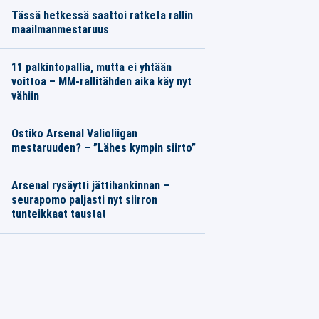
Tässä hetkessä saattoi ratketa rallin
maailmanmestaruus
11 palkintopallia, mutta ei yhtään
voittoa – MM-rallitähden aika käy nyt
vähiin
Ostiko Arsenal Valioliigan
mestaruuden? – ”Lähes kympin siirto”
Arsenal rysäytti jättihankinnan –
seurapomo paljasti nyt siirron
tunteikkaat taustat