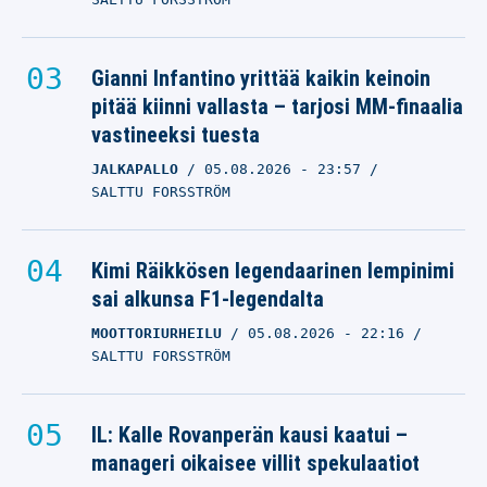
Gianni Infantino yrittää kaikin keinoin
pitää kiinni vallasta – tarjosi MM-finaalia
vastineeksi tuesta
JALKAPALLO
05.08.2026
- 23:57
SALTTU FORSSTRÖM
Kimi Räikkösen legendaarinen lempinimi
sai alkunsa F1-legendalta
MOOTTORIURHEILU
05.08.2026
- 22:16
SALTTU FORSSTRÖM
IL: Kalle Rovanperän kausi kaatui –
manageri oikaisee villit spekulaatiot