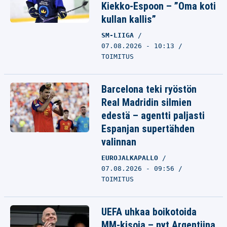
Kiekko-Espoon – ”Oma koti
kullan kallis”
SM-LIIGA
07.08.2026 - 10:13
TOIMITUS
Barcelona teki ryöstön
Real Madridin silmien
edestä – agentti paljasti
Espanjan supertähden
valinnan
EUROJALKAPALLO
07.08.2026 - 09:56
TOIMITUS
UEFA uhkaa boikotoida
MM-kisoja – nyt Argentiina