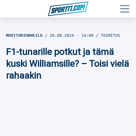
Moottoriurheilu
MOOTTORIURHEILU
26.08.2024
- 14:00
TOIMITUS
Jääkiekko
F1-tunarille potkut ja tämä
Jalkapallo
kuski Williamsille? – Toisi vielä
rahaakin
Yleisurheilu
Talviurheilu
Muu urheilu
SPORTIVO TV