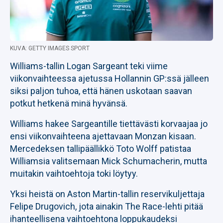
KUVA: GETTY IMAGES SPORT
Williams-tallin Logan Sargeant teki viime
viikonvaihteessa ajetussa Hollannin GP:ssä jälleen
siksi paljon tuhoa, että hänen uskotaan saavan
potkut hetkenä minä hyvänsä.
Williams hakee Sargeantille tiettävästi korvaajaa jo
ensi viikonvaihteena ajettavaan Monzan kisaan.
Mercedeksen tallipäällikkö Toto Wolff patistaa
Williamsia valitsemaan Mick Schumacherin, mutta
muitakin vaihtoehtoja toki löytyy.
Yksi heistä on Aston Martin-tallin reservikuljettaja
Felipe Drugovich, jota ainakin The Race-lehti pitää
ihanteellisena vaihtoehtona loppukaudeksi