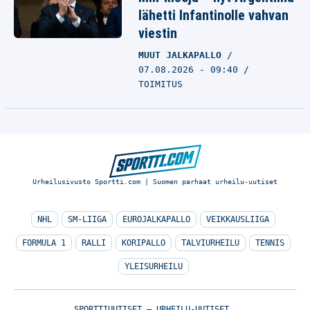
lähetti Infantinolle vahvan
viestin
MUUT JALKAPALLO
07.08.2026 - 09:40
TOIMITUS
Urheilusivusto Sportti.com | Suomen parhaat urheilu-uutiset
NHL
SM-LIIGA
EUROJALKAPALLO
VEIKKAUSLIIGA
FORMULA 1
RALLI
KORIPALLO
TALVIURHEILU
TENNIS
YLEISURHEILU
SPORTTIUUTISET – URHEILU-UUTISET