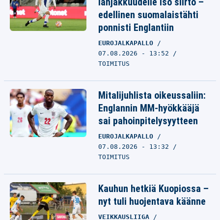
lahjakkuudelle iso siirto –
edellinen suomalaistähti
ponnisti Englantiin
EUROJALKAPALLO
07.08.2026 - 13:52
TOIMITUS
Mitalijuhlista oikeussaliin:
Englannin MM-hyökkääjä
sai pahoinpitelysyytteen
EUROJALKAPALLO
07.08.2026 - 13:32
TOIMITUS
Kauhun hetkiä Kuopiossa –
nyt tuli huojentava käänne
VEIKKAUSLIIGA