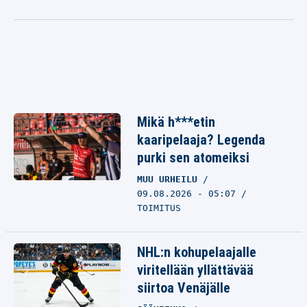
Mikä h***etin
kaaripelaaja? Legenda
purki sen atomeiksi
MUU URHEILU
09.08.2026 - 05:07
TOIMITUS
NHL:n kohupelaajalle
viritellään yllättävää
siirtoa Venäjälle