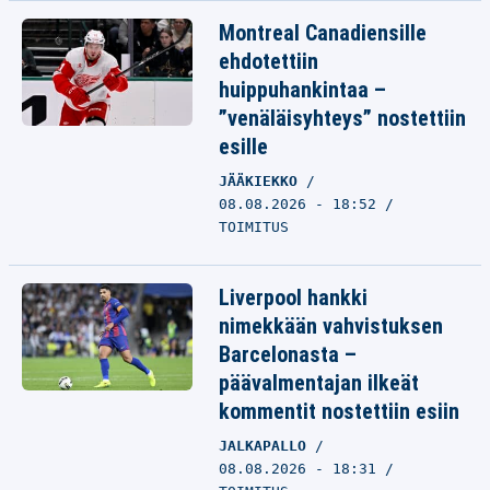
Montreal Canadiensille
ehdotettiin
huippuhankintaa –
”venäläisyhteys” nostettiin
esille
JÄÄKIEKKO
08.08.2026 - 18:52
TOIMITUS
Liverpool hankki
nimekkään vahvistuksen
Barcelonasta –
päävalmentajan ilkeät
kommentit nostettiin esiin
JALKAPALLO
08.08.2026 - 18:31