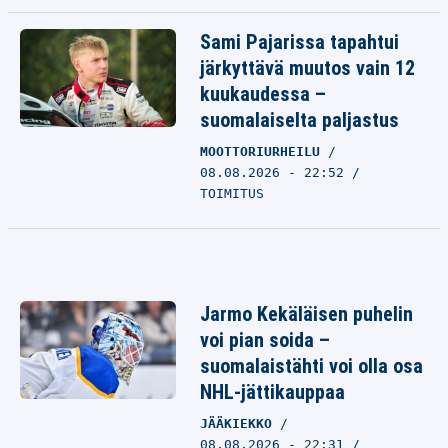
Sami Pajarissa tapahtui
järkyttävä muutos vain 12
kuukaudessa –
suomalaiselta paljastus
MOOTTORIURHEILU
08.08.2026 - 22:52
TOIMITUS
Jarmo Kekäläisen puhelin
voi pian soida –
suomalaistähti voi olla osa
NHL-jättikauppaa
JÄÄKIEKKO
08.08.2026 - 22:31