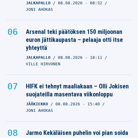
JALKAPALLO
08.08.2026
- 08:32
JONI AHOKAS
Arsenal teki päätöksen 150 miljoonan
euron jättikaupasta – pelaaja otti itse
yhteyttä
JALKAPALLO
08.08.2026
- 18:11
VILLE HIRVONEN
HIFK ei tehnyt maaliakaan – Olli Jokisen
suojateilla masentava viikonloppu
JÄÄKIEKKO
08.08.2026
- 15:40
JONI AHOKAS
Jarmo Kekäläisen puhelin voi pian soida