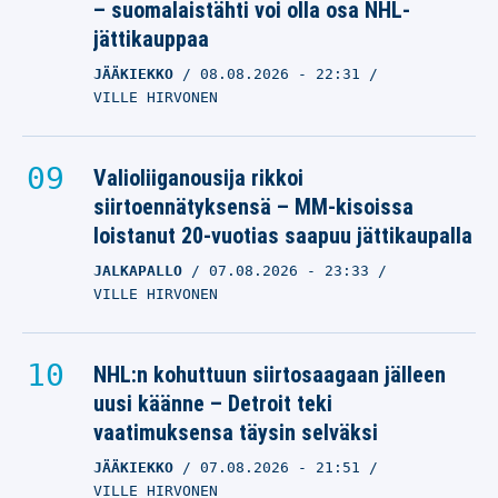
– suomalaistähti voi olla osa NHL-
jättikauppaa
JÄÄKIEKKO
08.08.2026
- 22:31
VILLE HIRVONEN
Valioliiganousija rikkoi
siirtoennätyksensä – MM-kisoissa
loistanut 20-vuotias saapuu jättikaupalla
JALKAPALLO
07.08.2026
- 23:33
VILLE HIRVONEN
NHL:n kohuttuun siirtosaagaan jälleen
uusi käänne – Detroit teki
vaatimuksensa täysin selväksi
JÄÄKIEKKO
07.08.2026
- 21:51
VILLE HIRVONEN