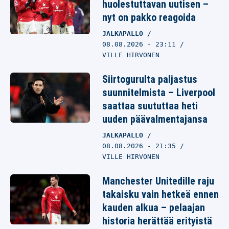
huolestuttavan uutisen –
nyt on pakko reagoida
JALKAPALLO
08.08.2026
- 23:11
VILLE HIRVONEN
Siirtogurulta paljastus
suunnitelmista – Liverpool
saattaa suututtaa heti
uuden päävalmentajansa
JALKAPALLO
08.08.2026
- 21:35
VILLE HIRVONEN
Manchester Unitedille raju
takaisku vain hetkeä ennen
kauden alkua – pelaajan
historia herättää erityistä