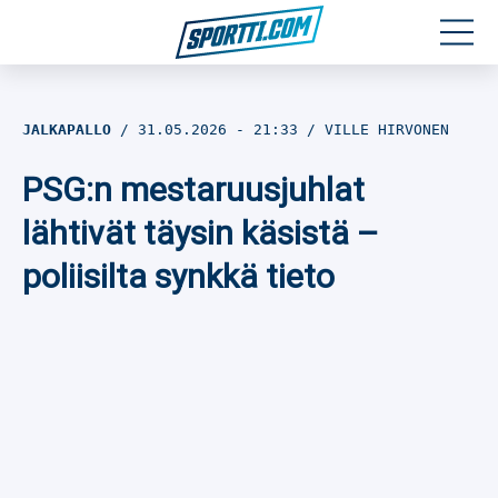
Moottoriurheilu
JALKAPALLO
31.05.2026
- 21:33
VILLE HIRVONEN
Jääkiekko
PSG:n mestaruusjuhlat
Jalkapallo
lähtivät täysin käsistä –
poliisilta synkkä tieto
Yleisurheilu
Talviurheilu
Muu urheilu
SPORTIVO TV