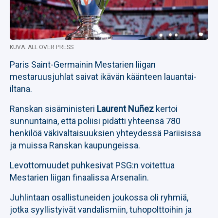
KUVA: ALL OVER PRESS
Paris Saint-Germainin Mestarien liigan
mestaruusjuhlat saivat ikävän käänteen lauantai-
iltana.
Ranskan sisäministeri
Laurent Nuñez
kertoi
sunnuntaina, että poliisi pidätti yhteensä 780
henkilöä väkivaltaisuuksien yhteydessä Pariisissa
ja muissa Ranskan kaupungeissa.
Levottomuudet puhkesivat PSG:n voitettua
Mestarien liigan finaalissa Arsenalin.
Juhlintaan osallistuneiden joukossa oli ryhmiä,
jotka syyllistyivät vandalismiin, tuhopolttoihin ja