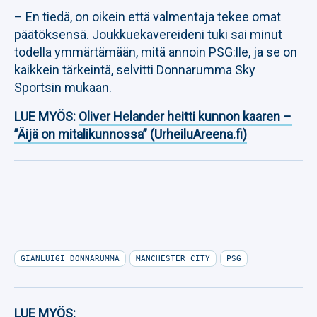
– En tiedä, on oikein että valmentaja tekee omat
päätöksensä. Joukkuekavereideni tuki sai minut
todella ymmärtämään, mitä annoin PSG:lle, ja se on
kaikkein tärkeintä, selvitti Donnarumma Sky
Sportsin mukaan.
LUE MYÖS:
Oliver Helander heitti kunnon kaaren –
”Äijä on mitalikunnossa” (UrheiluAreena.fi)
GIANLUIGI DONNARUMMA
MANCHESTER CITY
PSG
LUE MYÖS: