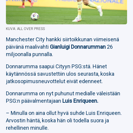
KUVA: ALL OVER PRESS
Manchester City hankki siirtoikkunan viimeisenä
päivänä maalivahti
Gianluigi Donnarumman
26
miljoonalla punnalla.
Donnarumma saapui Cityyn PSG:stä. Hänet
käytännössä savustettiin ulos seurasta, koska
jatkosopimusneuvottelut eivät edenneet.
Donnarumma on nyt puhunut medialle väleistään
PSG:n päävalmentajaan
Luis Enriqueen.
– Minulla on aina ollut hyvä suhde Luis Enriqueen.
Arvostin häntä, koska hän oli todella suora ja
rehellinen minulle.