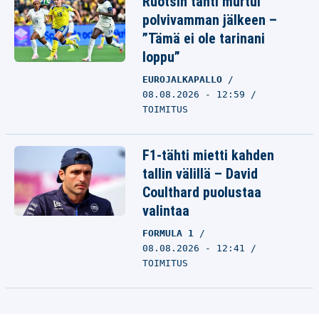
Ruotsin tähti murtui
polvivamman jälkeen –
”Tämä ei ole tarinani
loppu”
EUROJALKAPALLO
08.08.2026 - 12:59
TOIMITUS
F1-tähti mietti kahden
tallin välillä – David
Coulthard puolustaa
valintaa
FORMULA 1
08.08.2026 - 12:41
TOIMITUS