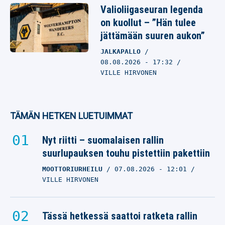
Valioliigaseuran legenda
on kuollut – ”Hän tulee
jättämään suuren aukon”
JALKAPALLO
08.08.2026
- 17:32
VILLE HIRVONEN
TÄMÄN HETKEN LUETUIMMAT
Nyt riitti – suomalaisen rallin
suurlupauksen touhu pistettiin pakettiin
MOOTTORIURHEILU
07.08.2026
- 12:01
VILLE HIRVONEN
Tässä hetkessä saattoi ratketa rallin