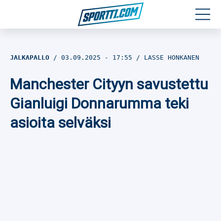
Moottoriurheilu
JALKAPALLO
03.09.2025
- 17:55
LASSE HONKANEN
Jääkiekko
Manchester Cityyn savustettu
Jalkapallo
Gianluigi Donnarumma teki
asioita selväksi
Yleisurheilu
Talviurheilu
Muu urheilu
SPORTIVO TV