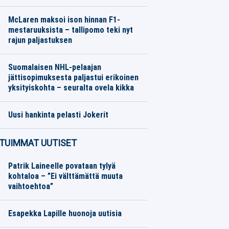
Jalkapallo
07.08.2026
Toimitus
McLaren maksoi ison hinnan F1-
mestaruuksista – tallipomo teki nyt
rajun paljastuksen
Moottoriurheilu
07.08.2026
Toimitus
Suomalaisen NHL-pelaajan
jättisopimuksesta paljastui erikoinen
yksityiskohta – seuralta ovela kikka
Jääkiekko
07.08.2026
Toimitus
Uusi hankinta pelasti Jokerit
SM-liiga
07.08.2026
Toimitus
TUIMMAT UUTISET
Patrik Laineelle povataan tylyä
kohtaloa – ”Ei välttämättä muuta
vaihtoehtoa”
Esapekka Lapille huonoja uutisia