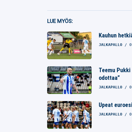
Facebook
LUE MYÖS:
Twitter
Kauhun hetkiä
Whatsapp
JALKAPALLO
0
Teemu Pukki y
odottaa”
JALKAPALLO
0
Upeat euroesi
JALKAPALLO
0