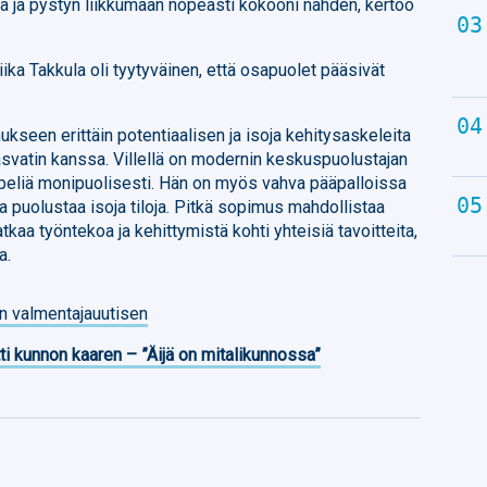
a ja pystyn liikkumaan nopeasti kokooni nähden, kertoo
ika Takkula oli tyytyväinen, että osapuolet pääsivät
seen erittäin potentiaalisen ja isoja kehitysaskeleita
svatin kanssa. Villellä on modernin keskuspuolustajan
n peliä monipuolisesti. Hän on myös vahva pääpalloissa
 puolustaa isoja tiloja. Pitkä sopimus mahdollistaa
tkaa työntekoa ja kehittymistä kohti yhteisiä tavoitteita,
a.
n valmentajauutisen
ti kunnon kaaren – ”Äijä on mitalikunnossa”