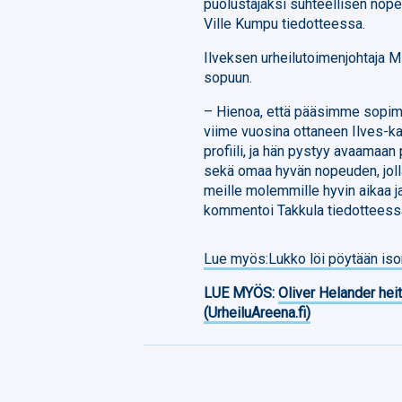
puolustajaksi suhteellisen nope
Ville Kumpu tiedotteessa.
Ilveksen urheilutoimenjohtaja Mi
sopuun.
– Hienoa, että pääsimme sopimuk
viime vuosina ottaneen Ilves-ka
profiili, ja hän pystyy avaamaa
sekä omaa hyvän nopeuden, jolla
meille molemmille hyvin aikaa ja
kommentoi Takkula tiedotteess
Lue myös:Lukko löi pöytään iso
LUE MYÖS:
Oliver Helander heit
(UrheiluAreena.fi)