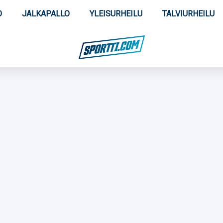
O
JALKAPALLO
YLEISURHEILU
TALVIURHEILU