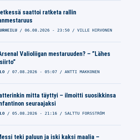
etkessä saattoi ratketa rallin
anmestaruus
URHEILU
06.08.2026
- 23:50
VILLE HIRVONEN
Arsenal Valioliigan mestaruuden? – ”Lähes
siirto”
LO
07.08.2026
- 05:07
ANTTI MAKKONEN
tterinkin mitta täyttyi – ilmoitti suosikkinsa
Infantinon seuraajaksi
LO
05.08.2026
- 21:16
SALTTU FORSSTRÖM
essi teki paluun ja iski kaksi maalia –