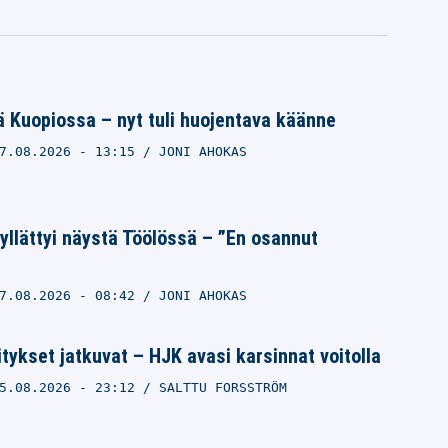
 Kuopiossa – nyt tuli huojentava käänne
7.08.2026
- 13:15
JONI AHOKAS
llättyi näystä Töölössä – ”En osannut
7.08.2026
- 08:42
JONI AHOKAS
tykset jatkuvat – HJK avasi karsinnat voitolla
5.08.2026
- 23:12
SALTTU FORSSTRÖM