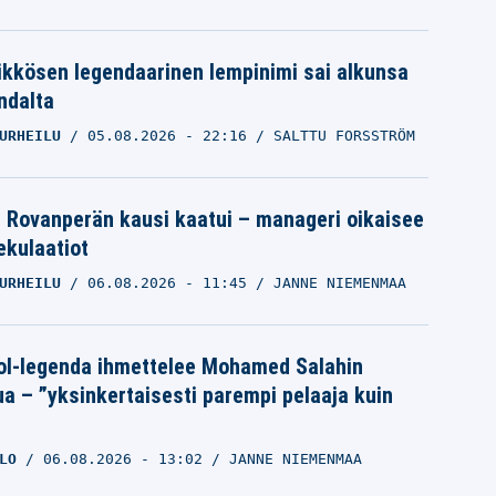
ikkösen legendaarinen lempinimi sai alkunsa
ndalta
URHEILU
05.08.2026
- 22:16
SALTTU FORSSTRÖM
le Rovanperän kausi kaatui – manageri oikaisee
pekulaatiot
URHEILU
06.08.2026
- 11:45
JANNE NIEMENMAA
ol-legenda ihmettelee Mohamed Salahin
ua – ”yksinkertaisesti parempi pelaaja kuin
LO
06.08.2026
- 13:02
JANNE NIEMENMAA