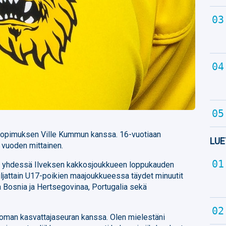
 sopimuksen Ville Kummun kanssa. 16-vuotiaan
LUE
 vuoden mittainen.
jo yhdessä Ilveksen kakkosjoukkueen loppukauden
iljattain U17-poikien maajoukkueessa täydet minuutit
Bosnia ja Hertsegovinaa, Portugalia sekä
 oman kasvattajaseuran kanssa. Olen mielestäni