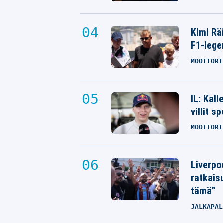
Kimi Rä
F1-lege
MOOTTORI
IL: Kal
villit s
MOOTTORI
Liverpo
ratkais
tämä”
JALKAPAL