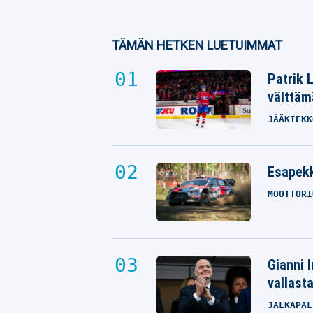
TÄMÄN HETKEN LUETUIMMAT
Patrik 
välttäm
JÄÄKIEKK
Esapekk
MOOTTORI
Gianni I
vallast
JALKAPAL