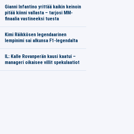
Gianni Infantino yrittää kaikin keinoin
pitää kiinni vallasta – tarjosi MM-
finaalia vastineeksi tuesta
Kimi Räikkösen legendaarinen
lempinimi sai alkunsa F1-legendalta
IL: Kalle Rovanperän kausi kaatui –
manageri oikaisee villit spekulaatiot