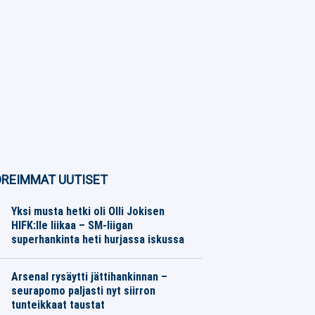
REIMMAT UUTISET
Yksi musta hetki oli Olli Jokisen
HIFK:lle liikaa – SM-liigan
superhankinta heti hurjassa iskussa
Jääkiekko
07.08.2026
Toimitus
Arsenal rysäytti jättihankinnan –
seurapomo paljasti nyt siirron
tunteikkaat taustat