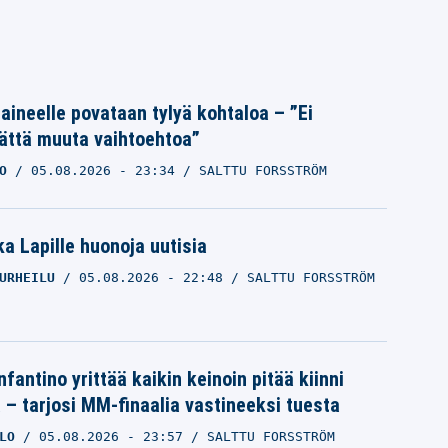
Laineelle povataan tylyä kohtaloa – ”Ei
ättä muuta vaihtoehtoa”
O
05.08.2026
- 23:34
SALTTU FORSSTRÖM
a Lapille huonoja uutisia
URHEILU
05.08.2026
- 22:48
SALTTU FORSSTRÖM
nfantino yrittää kaikin keinoin pitää kiinni
a – tarjosi MM-finaalia vastineeksi tuesta
LO
05.08.2026
- 23:57
SALTTU FORSSTRÖM