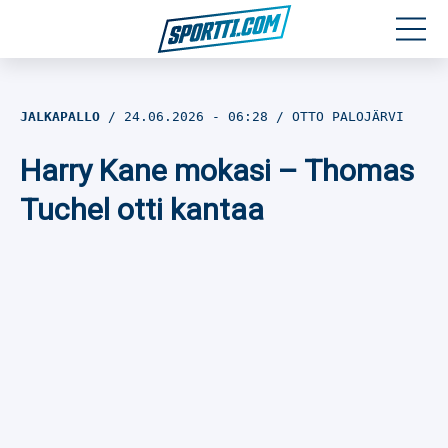
Moottoriurheilu
JALKAPALLO
24.06.2026
- 06:28
OTTO PALOJÄRVI
Jääkiekko
Harry Kane mokasi – Thomas
Jalkapallo
Tuchel otti kantaa
Yleisurheilu
Talviurheilu
Muu urheilu
SPORTIVO TV