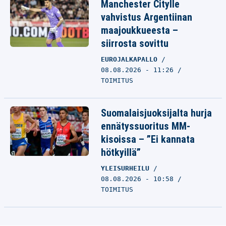
Manchester Citylle
vahvistus Argentiinan
maajoukkueesta –
siirrosta sovittu
EUROJALKAPALLO
08.08.2026 - 11:26
TOIMITUS
Suomalaisjuoksijalta hurja
ennätyssuoritus MM-
kisoissa – ”Ei kannata
hötkyillä”
YLEISURHEILU
08.08.2026 - 10:58
TOIMITUS