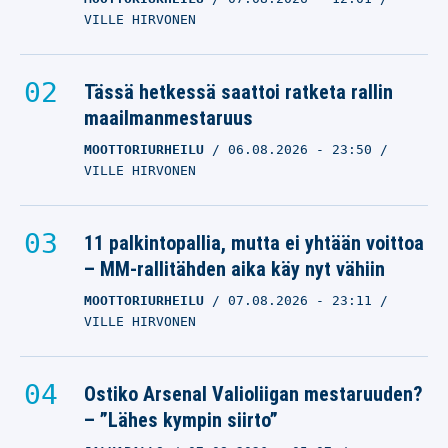
VILLE HIRVONEN
Tässä hetkessä saattoi ratketa rallin
maailmanmestaruus
MOOTTORIURHEILU
06.08.2026
- 23:50
VILLE HIRVONEN
11 palkintopallia, mutta ei yhtään voittoa
– MM-rallitähden aika käy nyt vähiin
MOOTTORIURHEILU
07.08.2026
- 23:11
VILLE HIRVONEN
Ostiko Arsenal Valioliigan mestaruuden?
– ”Lähes kympin siirto”