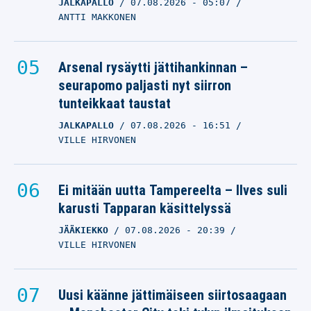
JALKAPALLO
07.08.2026
- 05:07
ANTTI MAKKONEN
Arsenal rysäytti jättihankinnan –
seurapomo paljasti nyt siirron
tunteikkaat taustat
JALKAPALLO
07.08.2026
- 16:51
VILLE HIRVONEN
Ei mitään uutta Tampereelta – Ilves suli
karusti Tapparan käsittelyssä
JÄÄKIEKKO
07.08.2026
- 20:39
VILLE HIRVONEN
Uusi käänne jättimäiseen siirtosaagaan