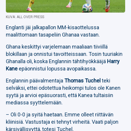
KUVA: ALL OVER PRESS
Englanti jäi jalkapallon MM-kisaottelussa
maalittomaan tasapeliin Ghanaa vastaan.
Ghana keskittyi varjelemaan maaliaan tiiviillä
blokillaan ja onnistui tavoitteissaan. Tosin tuuriakin
Ghanalla oli, koska Englannin tähtihyökkääjä
Harry
Kane
epäonnistui lopussa avopaikassa.
Englannin päävalmentaja
Thomas Tuchel
teki
selväksi, ettei odotettua heikompi tulos ole Kanen
syytä ja arvioi epäsuorasti, että Kanea tultaisiin
mediassa syyttelemään.
– Oli 0-0 ja syitä haetaan. Emme olleet riittävän
kliinisiä. Vastustaja ei tehnyt virheitä. Vaati paljon
kärsivällisyyttä, totesi Tuchel.