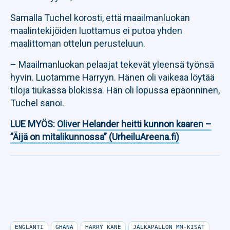
Samalla Tuchel korosti, että maailmanluokan
maalintekijöiden luottamus ei putoa yhden
maalittoman ottelun perusteluun.
– Maailmanluokan pelaajat tekevät yleensä työnsä
hyvin. Luotamme Harryyn. Hänen oli vaikeaa löytää
tiloja tiukassa blokissa. Hän oli lopussa epäonninen,
Tuchel sanoi.
LUE MYÖS:
Oliver Helander heitti kunnon kaaren –
”Äijä on mitalikunnossa” (UrheiluAreena.fi)
ENGLANTI
GHANA
HARRY KANE
JALKAPALLON MM-KISAT