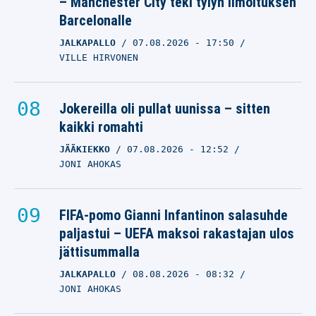
– Manchester City teki tylyn ilmoituksen
Barcelonalle
JALKAPALLO
07.08.2026
- 17:50
VILLE HIRVONEN
Jokereilla oli pullat uunissa – sitten
kaikki romahti
JÄÄKIEKKO
07.08.2026
- 12:52
JONI AHOKAS
FIFA-pomo Gianni Infantinon salasuhde
paljastui – UEFA maksoi rakastajan ulos
jättisummalla
JALKAPALLO
08.08.2026
- 08:32
JONI AHOKAS