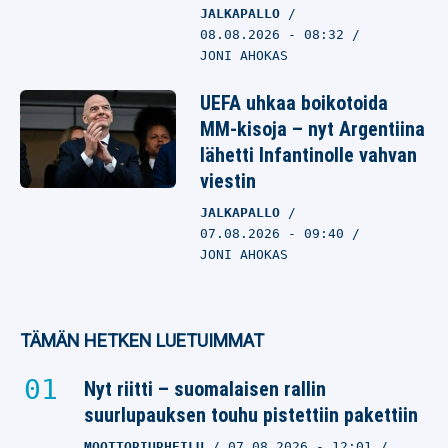
JALKAPALLO
08.08.2026
- 08:32
JONI AHOKAS
UEFA uhkaa boikotoida
MM-kisoja – nyt Argentiina
lähetti Infantinolle vahvan
viestin
JALKAPALLO
07.08.2026
- 09:40
JONI AHOKAS
TÄMÄN HETKEN LUETUIMMAT
Nyt riitti – suomalaisen rallin
suurlupauksen touhu pistettiin pakettiin
MOOTTORIURHEILU
07.08.2026
- 12:01