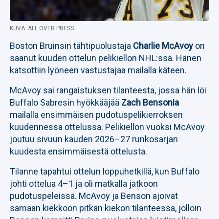
KUVA: ALL OVER PRESS
Boston Bruinsin tähtipuolustaja
Charlie McAvoy
on
saanut kuuden ottelun pelikiellon NHL:ssä. Hänen
katsottiin lyöneen vastustajaa mailalla käteen.
McAvoy sai rangaistuksen tilanteesta, jossa hän löi
Buffalo Sabresin hyökkääjää
Zach Bensonia
mailalla ensimmäisen pudotuspelikierroksen
kuudennessa ottelussa. Pelikiellon vuoksi McAvoy
joutuu sivuun kauden 2026–27 runkosarjan
kuudesta ensimmäisestä ottelusta.
Tilanne tapahtui ottelun loppuhetkillä, kun Buffalo
johti ottelua 4–1 ja oli matkalla jatkoon
pudotuspeleissä. McAvoy ja Benson ajoivat
samaan kiekkoon pitkän kiekon tilanteessa, jolloin