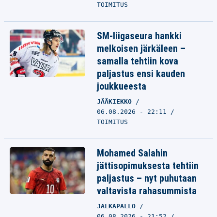
TOIMITUS
SM-liigaseura hankki
melkoisen järkäleen –
samalla tehtiin kova
paljastus ensi kauden
joukkueesta
JÄÄKIEKKO
06.08.2026 - 22:11
TOIMITUS
Mohamed Salahin
jättisopimuksesta tehtiin
paljastus – nyt puhutaan
valtavista rahasummista
JALKAPALLO
06.08.2026 - 21:52