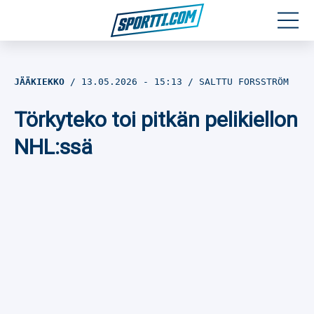
Moottoriurheilu
JÄÄKIEKKO
13.05.2026
- 15:13
SALTTU FORSSTRÖM
Jääkiekko
Törkyteko toi pitkän pelikiellon
Jalkapallo
NHL:ssä
Yleisurheilu
Talviurheilu
Muu urheilu
SPORTIVO TV