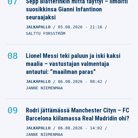
Sepp Blatterinkin mitta täyttyi – ilmoitti
suosikkinsa Gianni Infantinon
seuraajaksi
JALKAPALLO
05.08.2026
- 21:16
SALTTU FORSSTRÖM
Lionel Messi teki paluun ja iski kaksi
maalia – vastustajan valmentaja
antautui: ”maailman paras”
JALKAPALLO
06.08.2026
- 08:42
JANNE NIEMENMAA
Rodri jättämässä Manchester Cityn – FC
Barcelona kiilamassa Real Madridin ohi?
JALKAPALLO
06.08.2026
- 14:02
JANNE NIEMENMAA