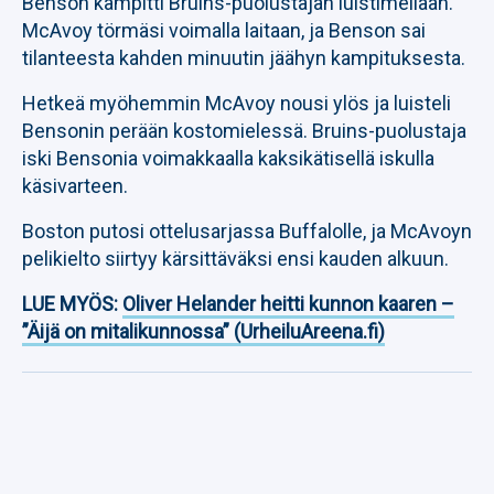
Benson kampitti Bruins-puolustajan luistimellaan.
McAvoy törmäsi voimalla laitaan, ja Benson sai
tilanteesta kahden minuutin jäähyn kampituksesta.
Hetkeä myöhemmin McAvoy nousi ylös ja luisteli
Bensonin perään kostomielessä. Bruins-puolustaja
iski Bensonia voimakkaalla kaksikätisellä iskulla
käsivarteen.
Boston putosi ottelusarjassa Buffalolle, ja McAvoyn
pelikielto siirtyy kärsittäväksi ensi kauden alkuun.
LUE MYÖS:
Oliver Helander heitti kunnon kaaren –
”Äijä on mitalikunnossa” (UrheiluAreena.fi)