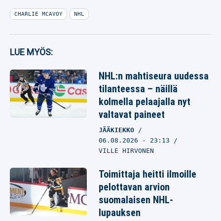
CHARLIE MCAVOY
NHL
LUE MYÖS:
NHL:n mahtiseura uudessa
tilanteessa – näillä
kolmella pelaajalla nyt
valtavat paineet
JÄÄKIEKKO
06.08.2026
- 23:13
VILLE HIRVONEN
Toimittaja heitti ilmoille
pelottavan arvion
suomalaisen NHL-
lupauksen