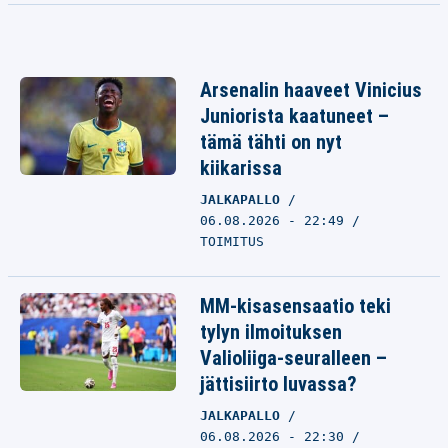
Arsenalin haaveet Vinicius
Juniorista kaatuneet –
tämä tähti on nyt
kiikarissa
JALKAPALLO
06.08.2026 - 22:49
TOIMITUS
MM-kisasensaatio teki
tylyn ilmoituksen
Valioliiga-seuralleen –
jättisiirto luvassa?
JALKAPALLO
06.08.2026 - 22:30