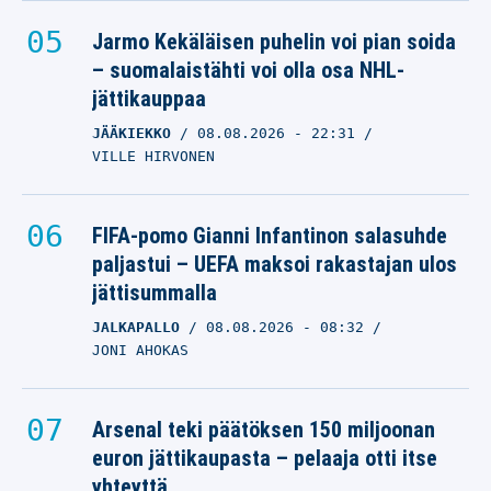
Jarmo Kekäläisen puhelin voi pian soida
– suomalaistähti voi olla osa NHL-
jättikauppaa
JÄÄKIEKKO
08.08.2026
- 22:31
VILLE HIRVONEN
FIFA-pomo Gianni Infantinon salasuhde
paljastui – UEFA maksoi rakastajan ulos
jättisummalla
JALKAPALLO
08.08.2026
- 08:32
JONI AHOKAS
Arsenal teki päätöksen 150 miljoonan
euron jättikaupasta – pelaaja otti itse
yhteyttä