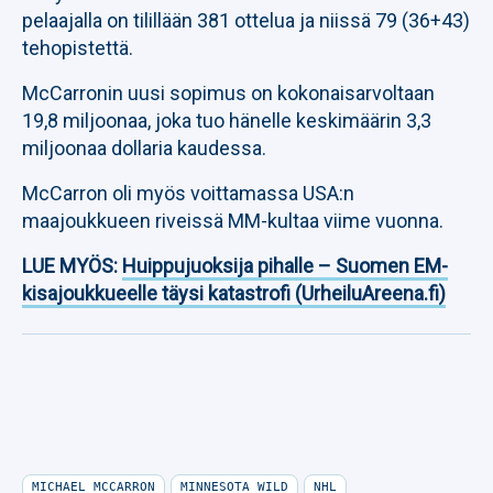
pelaajalla on tilillään 381 ottelua ja niissä 79 (36+43)
tehopistettä.
McCarronin uusi sopimus on kokonaisarvoltaan
19,8 miljoonaa, joka tuo hänelle keskimäärin 3,3
miljoonaa dollaria kaudessa.
McCarron oli myös voittamassa USA:n
maajoukkueen riveissä MM-kultaa viime vuonna.
LUE MYÖS:
Huippujuoksija pihalle – Suomen EM-
kisajoukkueelle täysi katastrofi (UrheiluAreena.fi)
MICHAEL MCCARRON
MINNESOTA WILD
NHL