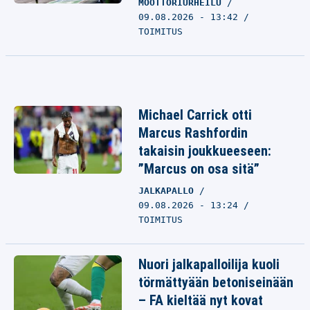
MOOTTORIURHEILU
09.08.2026 - 13:42
TOIMITUS
Michael Carrick otti
Marcus Rashfordin
takaisin joukkueeseen:
”Marcus on osa sitä”
JALKAPALLO
09.08.2026 - 13:24
TOIMITUS
Nuori jalkapalloilija kuoli
törmättyään betoniseinään
– FA kieltää nyt kovat