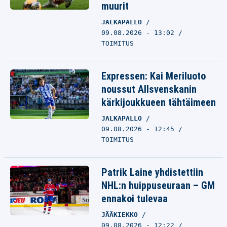
muurit
JALKAPALLO
09.08.2026 - 13:02
TOIMITUS
Expressen: Kai Meriluoto
noussut Allsvenskanin
kärkijoukkueen tähtäimeen
JALKAPALLO
09.08.2026 - 12:45
TOIMITUS
Patrik Laine yhdistettiin
NHL:n huippuseuraan – GM
ennakoi tulevaa
JÄÄKIEKKO
09.08.2026 - 12:22