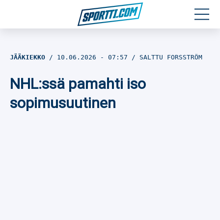
Moottoriurheilu
JÄÄKIEKKO
10.06.2026
- 07:57
SALTTU FORSSTRÖM
Jääkiekko
NHL:ssä pamahti iso
Jalkapallo
sopimusuutinen
Yleisurheilu
Talviurheilu
Muu urheilu
SPORTIVO TV