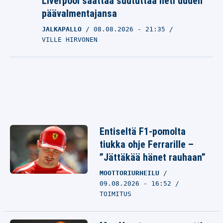
Liverpool saattaa suututtaa heti uuden
päävalmentajansa
JALKAPALLO
08.08.2026
- 21:35
VILLE HIRVONEN
Entiseltä F1-pomolta
tiukka ohje Ferrarille –
”Jättäkää hänet rauhaan”
MOOTTORIURHEILU
09.08.2026 - 16:52
TOIMITUS