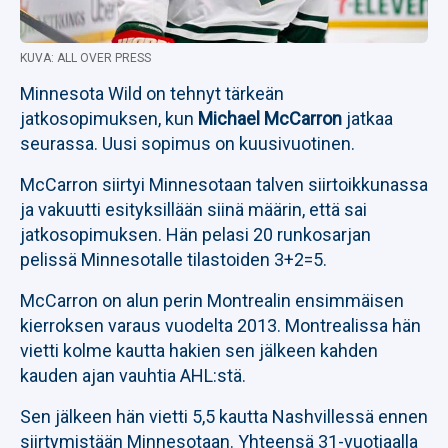
KUVA: ALL OVER PRESS
Minnesota Wild on tehnyt tärkeän
jatkosopimuksen, kun
Michael McCarron
jatkaa
seurassa. Uusi sopimus on kuusivuotinen.
McCarron siirtyi Minnesotaan talven siirtoikkunassa
ja vakuutti esityksillään siinä määrin, että sai
jatkosopimuksen. Hän pelasi 20 runkosarjan
pelissä Minnesotalle tilastoiden 3+2=5.
McCarron on alun perin Montrealin ensimmäisen
kierroksen varaus vuodelta 2013. Montrealissa hän
vietti kolme kautta hakien sen jälkeen kahden
kauden ajan vauhtia AHL:stä.
Sen jälkeen hän vietti 5,5 kautta Nashvillessä ennen
siirtymistään Minnesotaan. Yhteensä 31-vuotiaalla