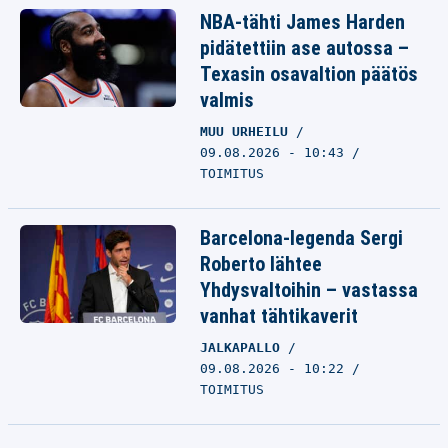
NBA-tähti James Harden
pidätettiin ase autossa –
Texasin osavaltion päätös
valmis
MUU URHEILU
09.08.2026 - 10:43
TOIMITUS
Barcelona-legenda Sergi
Roberto lähtee
Yhdysvaltoihin – vastassa
vanhat tähtikaverit
JALKAPALLO
09.08.2026 - 10:22
TOIMITUS