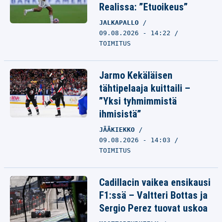
Realissa: ”Etuoikeus”
JALKAPALLO
09.08.2026 - 14:22
TOIMITUS
Jarmo Kekäläisen
tähtipelaaja kuittaili –
”Yksi tyhmimmistä
ihmisistä”
JÄÄKIEKKO
09.08.2026 - 14:03
TOIMITUS
Cadillacin vaikea ensikausi
F1:ssä – Valtteri Bottas ja
Sergio Perez tuovat uskoa