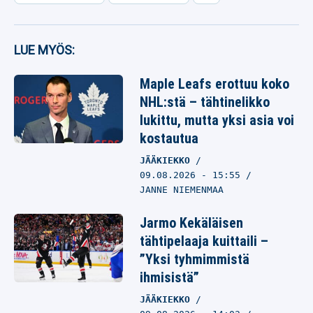
LUE MYÖS:
Maple Leafs erottuu koko
NHL:stä – tähtinelikko
lukittu, mutta yksi asia voi
kostautua
JÄÄKIEKKO
09.08.2026
- 15:55
JANNE NIEMENMAA
Jarmo Kekäläisen
tähtipelaaja kuittaili –
”Yksi tyhmimmistä
ihmisistä”
JÄÄKIEKKO