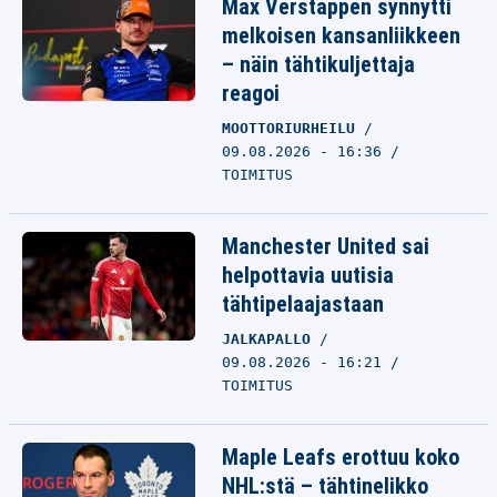
Max Verstappen synnytti
melkoisen kansanliikkeen
– näin tähtikuljettaja
reagoi
MOOTTORIURHEILU
09.08.2026 - 16:36
TOIMITUS
Manchester United sai
helpottavia uutisia
tähtipelaajastaan
JALKAPALLO
09.08.2026 - 16:21
TOIMITUS
Maple Leafs erottuu koko
NHL:stä – tähtinelikko