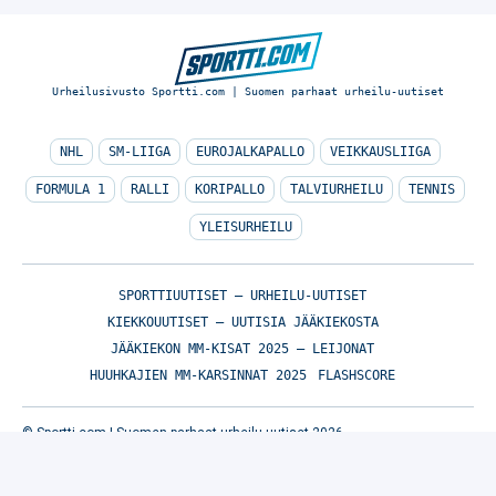
Urheilusivusto Sportti.com | Suomen parhaat urheilu-uutiset
NHL
SM-LIIGA
EUROJALKAPALLO
VEIKKAUSLIIGA
FORMULA 1
RALLI
KORIPALLO
TALVIURHEILU
TENNIS
YLEISURHEILU
SPORTTIUUTISET – URHEILU-UUTISET
KIEKKOUUTISET – UUTISIA JÄÄKIEKOSTA
JÄÄKIEKON MM-KISAT 2025 – LEIJONAT
HUUHKAJIEN MM-KARSINNAT 2025
FLASHSCORE
© Sportti.com | Suomen parhaat urheilu-uutiset 2026
TIETOA MEISTÄ
/
🇬🇧 SPORTIVO NETWORK
/
KÄYTTÖEHDOT