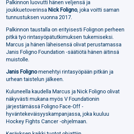
Palkinnon luovutti hänen veljensä ja
joukkuetoverinsa
Nick Foligno
, joka voitti saman
tunnustuksen vuonna 2017.
Palkinnon taustalla on erityisesti Folignon perheen
pitkä työ rintasyöpätutkimuksen tukemiseksi.
Marcus ja hänen läheisensä olivat perustamassa
Janis Foligno Foundation -säätiötä hänen äitinsä
muistolle.
Janis Foligno
menehtyi rintasyöpään pitkän ja
urhean taistelun jälkeen.
Kuluneella kaudella Marcus ja Nick Foligno olivat
näkyvästi mukana myös V Foundationin
järjestämässä Foligno Face-Off -
hyväntekeväisyyskampanjassa, joka kuuluu
Hockey Fights Cancer -ohjelmaan.
Keräyksen kaikki tuotot ohjattiin