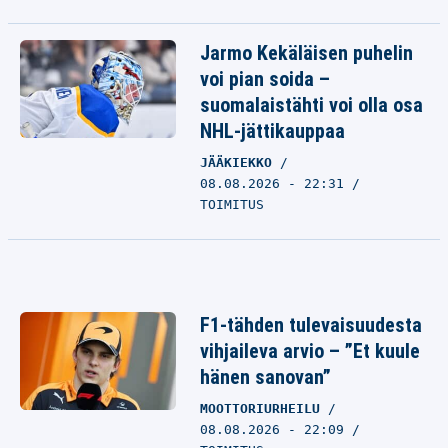
Jarmo Kekäläisen puhelin
voi pian soida –
suomalaistähti voi olla osa
NHL-jättikauppaa
JÄÄKIEKKO
08.08.2026 - 22:31
TOIMITUS
F1-tähden tulevaisuudesta
vihjaileva arvio – ”Et kuule
hänen sanovan”
MOOTTORIURHEILU
08.08.2026 - 22:09