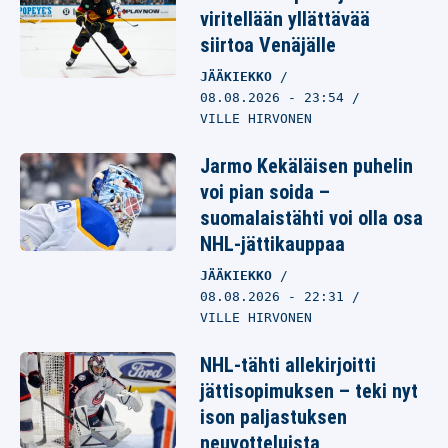
viritellään yllättävää
siirtoa Venäjälle
JÄÄKIEKKO
08.08.2026
- 23:54
VILLE HIRVONEN
Jarmo Kekäläisen puhelin
voi pian soida –
suomalaistähti voi olla osa
NHL-jättikauppaa
JÄÄKIEKKO
08.08.2026
- 22:31
VILLE HIRVONEN
NHL-tähti allekirjoitti
jättisopimuksen – teki nyt
ison paljastuksen
neuvotteluista