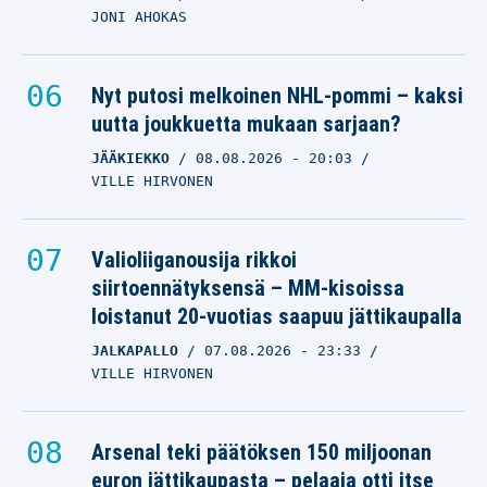
JONI AHOKAS
Nyt putosi melkoinen NHL-pommi – kaksi
uutta joukkuetta mukaan sarjaan?
JÄÄKIEKKO
08.08.2026
- 20:03
VILLE HIRVONEN
Valioliiganousija rikkoi
siirtoennätyksensä – MM-kisoissa
loistanut 20-vuotias saapuu jättikaupalla
JALKAPALLO
07.08.2026
- 23:33
VILLE HIRVONEN
Arsenal teki päätöksen 150 miljoonan
euron jättikaupasta – pelaaja otti itse