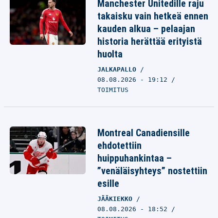
Manchester Unitedille raju
takaisku vain hetkeä ennen
kauden alkua – pelaajan
historia herättää erityistä
huolta
JALKAPALLO
08.08.2026 - 19:12
TOIMITUS
Montreal Canadiensille
ehdotettiin
huippuhankintaa –
”venäläisyhteys” nostettiin
esille
JÄÄKIEKKO
08.08.2026 - 18:52