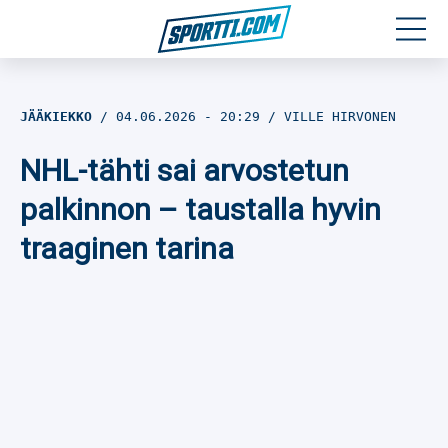
Moottoriurheilu
JÄÄKIEKKO
04.06.2026
- 20:29
VILLE HIRVONEN
Jääkiekko
NHL-tähti sai arvostetun
Jalkapallo
palkinnon – taustalla hyvin
traaginen tarina
Yleisurheilu
Talviurheilu
Muu urheilu
SPORTIVO TV