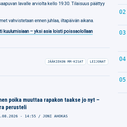
puvan lavalle arviolta kello 19.30. Tilaisuus päättyy
imet vahvistetaan ennen juhlaa, iltapäivän aikana.
ti kuulumisiaan – yksi asia loisti poissaolollaan
JÄÄKIEKON MM-KISAT
LEIJONAT
en poika muuttaa rapakon taakse jo nyt –
a perusteli
.08.2026
- 14:55
JONI AHOKAS