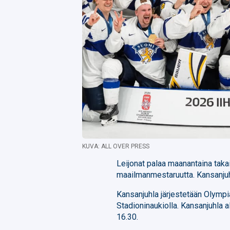
KUVA: ALL OVER PRESS
Leijonat palaa maanantaina taka
maailmanmestaruutta. Kansanjuh
Kansanjuhla järjestetään Olymp
Stadioninaukiolla. Kansanjuhla al
16.30.