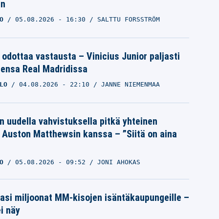
an
O
05.08.2026
- 16:30
SALTTU FORSSTRÖM
 odottaa vastausta – Vinicius Junior paljasti
eensa Real Madridissa
LO
04.08.2026
- 22:10
JANNE NIEMENMAA
n uudella vahvistuksella pitkä yhteinen
a Auston Matthewsin kanssa – ”Siitä on aina
O
05.08.2026
- 09:52
JONI AHOKAS
pasi miljoonat MM-kisojen isäntäkaupungeille –
i näy