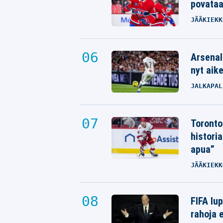
povata
JÄÄKIEKK
Arsenal
nyt aik
JALKAPAL
Toronto
histori
apua”
JÄÄKIEKK
FIFA lu
rahoja e