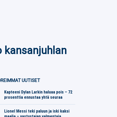
o kansanjuhlan
REIMMAT UUTISET
Kapteeni Dylan Larkin haluaa pois – 72
prosenttia ennustaa yhtä seuraa
Jääkiekko
06.08.2026
Toimitus
Lionel Messi teki paluun ja iski kaksi
maalia – vastustajan valmentaja