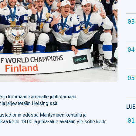
isin kotimaan kamaralle juhlistamaan
la järjestetään Helsingissä.
LUE
iastadionin edessä Mäntymäen kentällä ja
kaa kello 18.00 ja juhla-alue avataan yleisölle kello