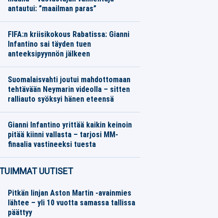
antautui: ”maailman paras”
Jalkapallo
06.08.2026
Toimitus
FIFA:n kriisikokous Rabatissa: Gianni
Infantino sai täyden tuen
anteeksipyynnön jälkeen
Jalkapallo
06.08.2026
Toimitus
Suomalaisvahti joutui mahdottomaan
tehtävään Neymarin videolla – sitten
ralliauto syöksyi hänen eteensä
Jalkapallo
06.08.2026
Toimitus
Gianni Infantino yrittää kaikin keinoin
pitää kiinni vallasta – tarjosi MM-
finaalia vastineeksi tuesta
Jalkapallo
05.08.2026
Toimitus
TUIMMAT UUTISET
Pitkän linjan Aston Martin -avainmies
lähtee – yli 10 vuotta samassa tallissa
päättyy