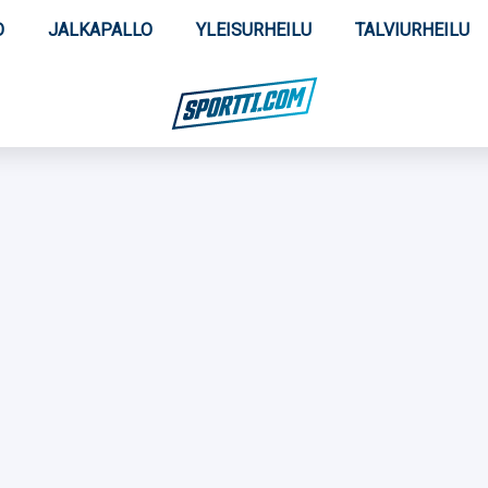
O
JALKAPALLO
YLEISURHEILU
TALVIURHEILU