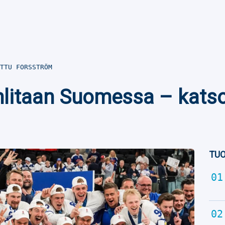
TTU FORSSTRÖM
uhlitaan Suomessa – kats
TUO