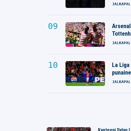
JALKAPAL
Arsenali
Tottenh
JALKAPAL
La Liga
punaine
JALKAPAL
Kapteeni Dylan L