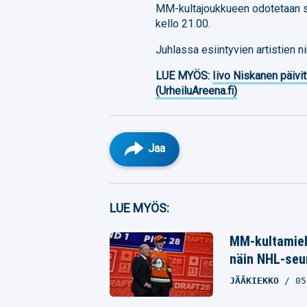
MM-kultajoukkueen odotetaan saa
kello 21.00.
Juhlassa esiintyvien artistien n
LUE MYÖS:
Iivo Niskanen päivit
(UrheiluAreena.fi)
Jaa
Facebook
LUE MYÖS:
Twitter
MM-kultamieh
näin NHL-seur
Whatsapp
JÄÄKIEKKO
05