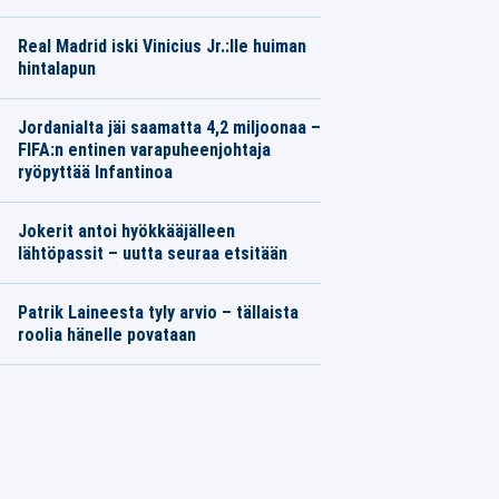
Real Madrid iski Vinicius Jr.:lle huiman
hintalapun
Jordanialta jäi saamatta 4,2 miljoonaa –
FIFA:n entinen varapuheenjohtaja
ryöpyttää Infantinoa
Jokerit antoi hyökkääjälleen
lähtöpassit – uutta seuraa etsitään
Patrik Laineesta tyly arvio – tällaista
roolia hänelle povataan