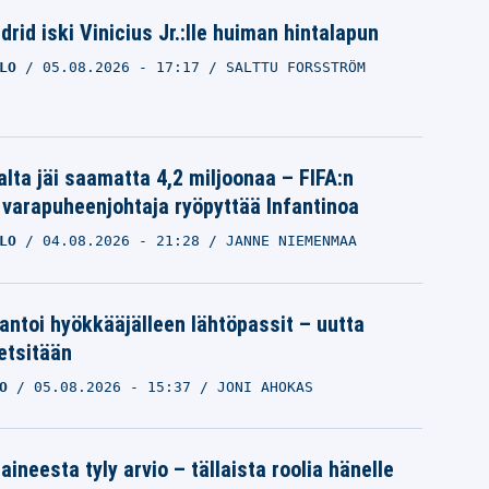
rid iski Vinicius Jr.:lle huiman hintalapun
LO
05.08.2026
- 17:17
SALTTU FORSSTRÖM
alta jäi saamatta 4,2 miljoonaa – FIFA:n
 varapuheenjohtaja ryöpyttää Infantinoa
LO
04.08.2026
- 21:28
JANNE NIEMENMAA
 antoi hyökkääjälleen lähtöpassit – uutta
etsitään
O
05.08.2026
- 15:37
JONI AHOKAS
aineesta tyly arvio – tällaista roolia hänelle