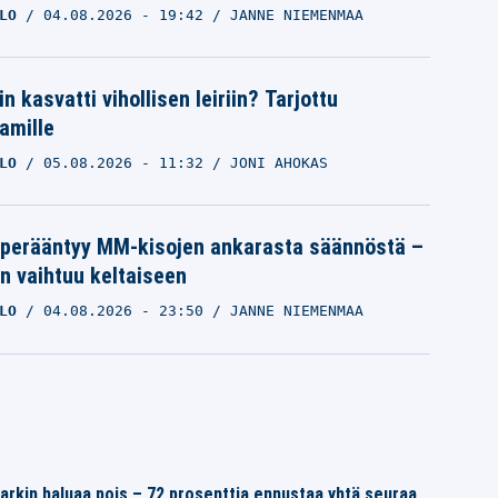
LO
04.08.2026
- 19:42
JANNE NIEMENMAA
n kasvatti vihollisen leiriin? Tarjottu
amille
LO
05.08.2026
- 11:32
JONI AHOKAS
 perääntyy MM-kisojen ankarasta säännöstä –
n vaihtuu keltaiseen
LO
04.08.2026
- 23:50
JANNE NIEMENMAA
arkin haluaa pois – 72 prosenttia ennustaa yhtä seuraa