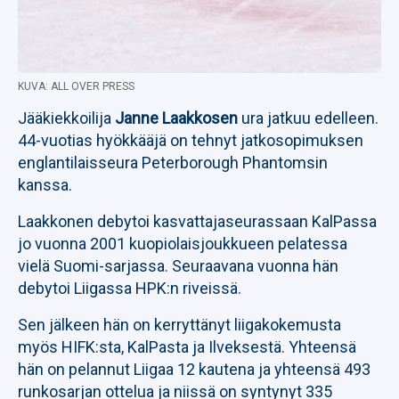
KUVA: ALL OVER PRESS
Jääkiekkoilija
Janne Laakkosen
ura jatkuu edelleen.
44-vuotias hyökkääjä on tehnyt jatkosopimuksen
englantilaisseura Peterborough Phantomsin
kanssa.
Laakkonen debytoi kasvattajaseurassaan KalPassa
jo vuonna 2001 kuopiolaisjoukkueen pelatessa
vielä Suomi-sarjassa. Seuraavana vuonna hän
debytoi Liigassa HPK:n riveissä.
Sen jälkeen hän on kerryttänyt liigakokemusta
myös HIFK:sta, KalPasta ja Ilveksestä. Yhteensä
hän on pelannut Liigaa 12 kautena ja yhteensä 493
runkosarjan ottelua ja niissä on syntynyt 335