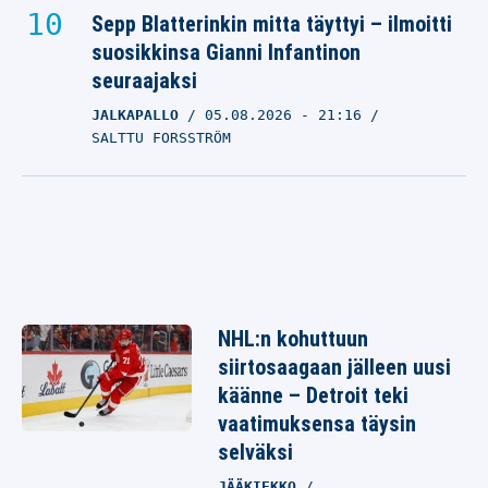
Sepp Blatterinkin mitta täyttyi – ilmoitti
suosikkinsa Gianni Infantinon
seuraajaksi
JALKAPALLO
05.08.2026
- 21:16
SALTTU FORSSTRÖM
NHL:n kohuttuun
siirtosaagaan jälleen uusi
käänne – Detroit teki
vaatimuksensa täysin
selväksi
JÄÄKIEKKO