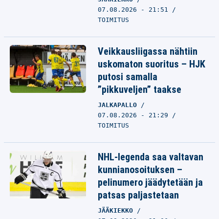
07.08.2026 - 21:51
TOIMITUS
Veikkausliigassa nähtiin
uskomaton suoritus – HJK
putosi samalla
”pikkuveljen” taakse
JALKAPALLO
07.08.2026 - 21:29
TOIMITUS
NHL-legenda saa valtavan
kunnianosoituksen –
pelinumero jäädytetään ja
patsas paljastetaan
JÄÄKIEKKO