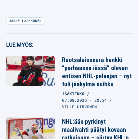
JANNE LAAKKONEN
LUE MYÖS:
Ruotsalaisseura hankki
”parhaassa iässä” olevan
entisen NHL-pelaajan – nyt
tuli jääkylmä suihku
JÄÄKIEKKO
07.08.2026
- 20:54
VILLE HIRVONEN
NHL:ään pyrkinyt
maalivahti päätyi kovaan
ratkaisuun – siirtyy KHL:n