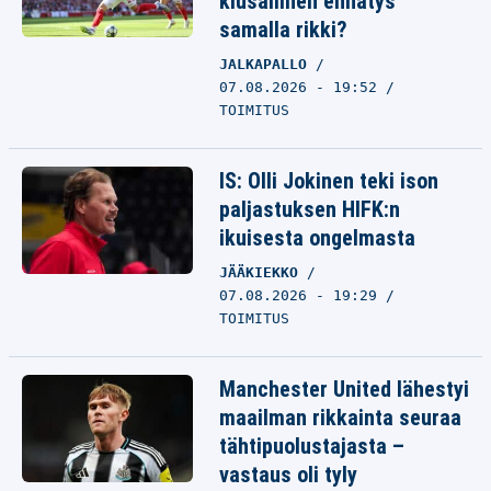
kiusallinen ennätys
samalla rikki?
JALKAPALLO
07.08.2026 - 19:52
TOIMITUS
IS: Olli Jokinen teki ison
paljastuksen HIFK:n
ikuisesta ongelmasta
JÄÄKIEKKO
07.08.2026 - 19:29
TOIMITUS
Manchester United lähestyi
maailman rikkainta seuraa
tähtipuolustajasta –
vastaus oli tyly