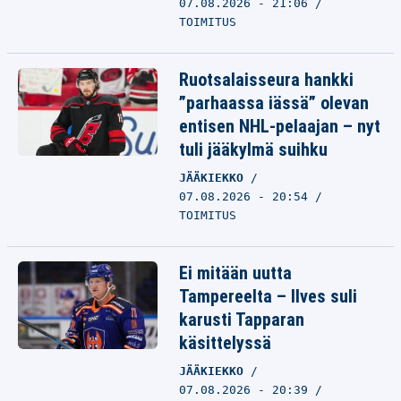
07.08.2026 - 21:06
TOIMITUS
Ruotsalaisseura hankki
”parhaassa iässä” olevan
entisen NHL-pelaajan – nyt
tuli jääkylmä suihku
JÄÄKIEKKO
07.08.2026 - 20:54
TOIMITUS
Ei mitään uutta
Tampereelta – Ilves suli
karusti Tapparan
käsittelyssä
JÄÄKIEKKO
07.08.2026 - 20:39