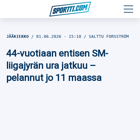
Moottoriurheilu
JÄÄKIEKKO
01.06.2026
- 15:10
SALTTU FORSSTRÖM
Jääkiekko
44-vuotiaan entisen SM-
Jalkapallo
liigajyrän ura jatkuu –
pelannut jo 11 maassa
Yleisurheilu
Talviurheilu
Muu urheilu
SPORTIVO TV