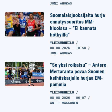
JONI AHOKAS
Suomalaisjuoksijalta hurja
ennätyssuoritus MM-
kisoissa – ”Ei kannata
hötkyillä”
YLEISURHEILU
08.08.2026
- 10:58
JONI AHOKAS
”Se yksi roikaisu” – Antero
Mertaranta povaa Suomen
keihäskarjulle hurjaa EM-
pommia
YLEISURHEILU
08.08.2026
- 06:07
ANTTI MAKKONEN