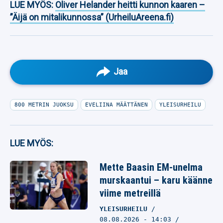
LUE MYÖS:
Oliver Helander heitti kunnon kaaren –
”Äijä on mitalikunnossa” (UrheiluAreena.fi)
Jaa
800 METRIN JUOKSU
EVELIINA MÄÄTTÄNEN
YLEISURHEILU
LUE MYÖS:
Mette Baasin EM-unelma
murskaantui – karu käänne
viime metreillä
YLEISURHEILU
08.08.2026
- 14:03