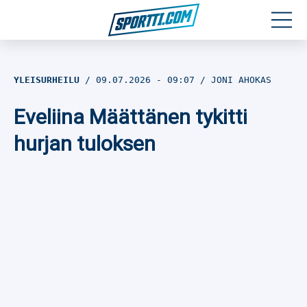
Moottoriurheilu
YLEISURHEILU
09.07.2026
- 09:07
JONI AHOKAS
Jääkiekko
Eveliina Määttänen tykitti
Jalkapallo
hurjan tuloksen
Yleisurheilu
Talviurheilu
Muu urheilu
SPORTIVO TV