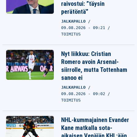
raivostui: ”täysin
perätöntä”
JALKAPALLO
09.08.2026 - 09:21
TOIMITUS
Nyt liikkuu: Cristian
Romero avoin Arsenal-
siirrolle, mutta Tottenham
sanoo ei
JALKAPALLO
09.08.2026 - 09:02
TOIMITUS
NHL-kummajainen Evander
Kane matkalla sota-
aikaisen Venäjän KHL:ään