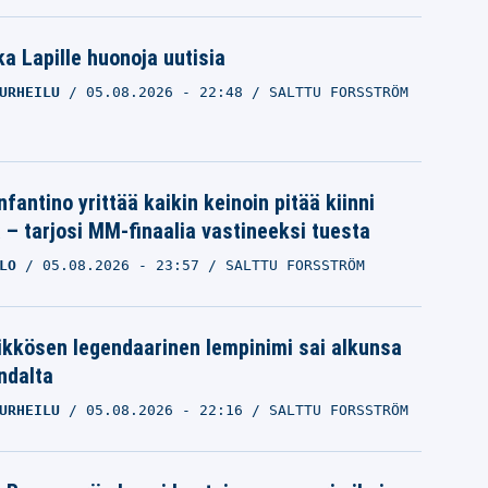
a Lapille huonoja uutisia
URHEILU
05.08.2026
- 22:48
SALTTU FORSSTRÖM
nfantino yrittää kaikin keinoin pitää kiinni
a – tarjosi MM-finaalia vastineeksi tuesta
LO
05.08.2026
- 23:57
SALTTU FORSSTRÖM
sä
Maalitykki jatkaa Veikkausliigassa
SJK
25.03.2026
- 19:25
JONI AHOKAS
ikkösen legendaarinen lempinimi sai alkunsa
ndalta
URHEILU
05.08.2026
- 22:16
SALTTU FORSSTRÖM