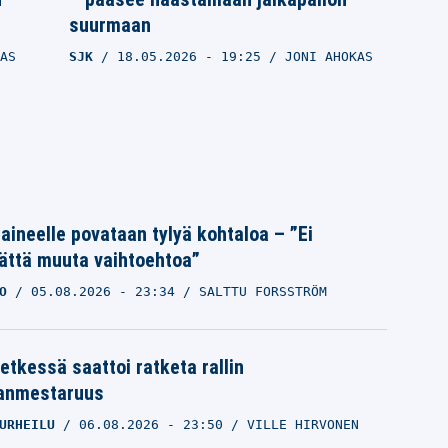
suurmaan
AS
SJK
18.05.2026
- 19:25
JONI AHOKAS
Laineelle povataan tylyä kohtaloa – ”Ei
ättä muuta vaihtoehtoa”
O
05.08.2026
- 23:34
SALTTU FORSSTRÖM
HJK:n päävalmentajan ratkaisu yllätti
etkessä saattoi ratketa rallin
Atleetin asiantuntijan – ”Ei muuta
anmestaruus
mahdollisuutta”
URHEILU
06.08.2026
- 23:50
VILLE HIRVONEN
SJK
11.04.2026
- 09:25
JONI AHOKAS