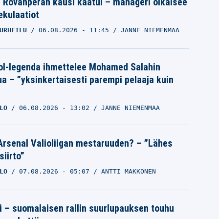
le Rovanperän kausi kaatui – manageri oikaisee
pekulaatiot
URHEILU
06.08.2026
- 11:45
JANNE NIEMENMAA
ol-legenda ihmettelee Mohamed Salahin
ua – ”yksinkertaisesti parempi pelaaja kuin
LO
06.08.2026
- 13:02
JANNE NIEMENMAA
Arsenal Valioliigan mestaruuden? – ”Lähes
siirto”
LO
07.08.2026
- 05:07
ANTTI MAKKONEN
tti – suomalaisen rallin suurlupauksen touhu