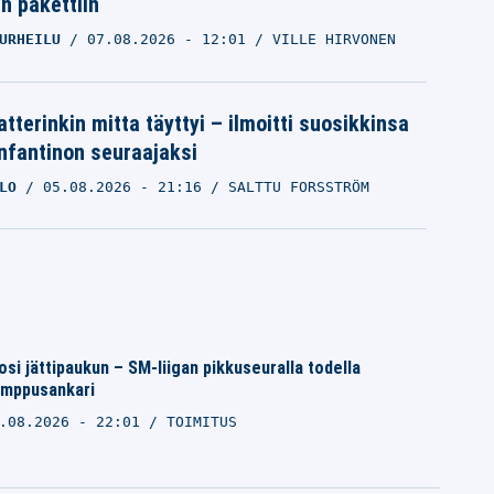
in pakettiin
URHEILU
07.08.2026
- 12:01
VILLE HIRVONEN
tterinkin mitta täyttyi – ilmoitti suosikkinsa
Infantinon seuraajaksi
LO
05.08.2026
- 21:16
SALTTU FORSSTRÖM
osi jättipaukun – SM-liigan pikkuseuralla todella
temppusankari
.08.2026 - 22:01
TOIMITUS