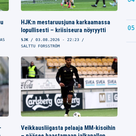
uu
HJK:n mestaruusjuna karkaamassa
lopullisesti – kriisiseura nöyryytti
AS
SJK
03.08.2026
- 22:23
SALTTU FORSSTRÖM
–
Veikkausliigasta pelaaja MM-kisoihin
n
– pääsee haastamaan jalkapallon