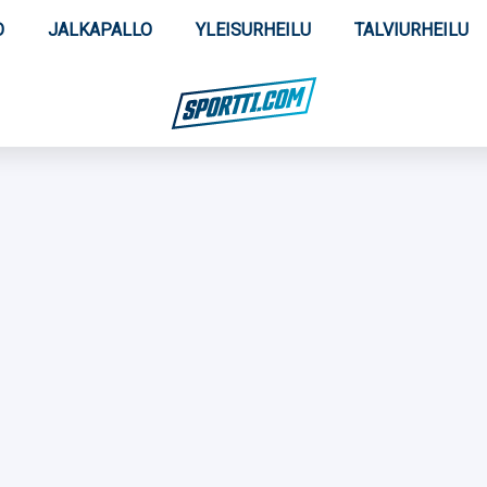
O
JALKAPALLO
YLEISURHEILU
TALVIURHEILU