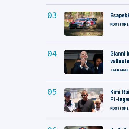
Esapekk
MOOTTORI
Gianni I
vallast
JALKAPAL
Teemu Pukki osui heti – Helsingis
outo näky
Kimi Rä
SJK
04.04.2026
- 18:05
F1-lege
VILLE HIRVONEN
MOOTTORI