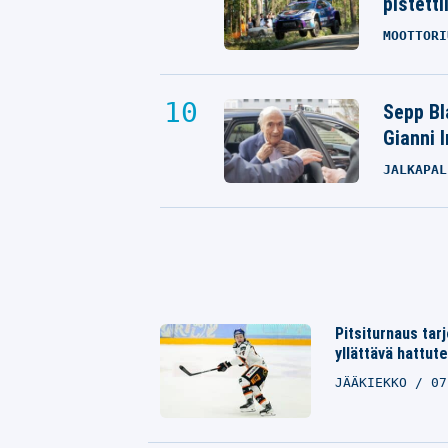
pistetti
MOOTTORI
Sepp Bla
Gianni 
JALKAPAL
Pitsiturnaus tarj
yllättävä hattu
JÄÄKIEKKO
07