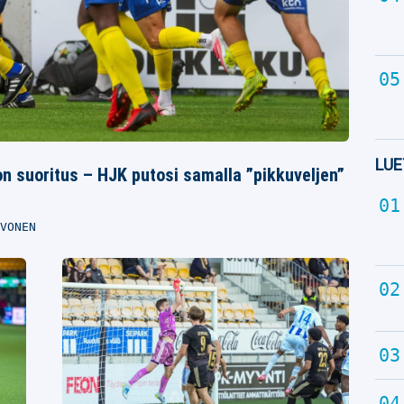
LUE
n suoritus – HJK putosi samalla ”pikkuveljen”
VONEN