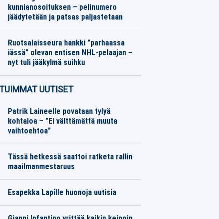
kunnianosoituksen – pelinumero
jäädytetään ja patsas paljastetaan
Jääkiekko
07.08.2026
Toimitus
Ruotsalaisseura hankki ”parhaassa
iässä” olevan entisen NHL-pelaajan –
nyt tuli jääkylmä suihku
Jääkiekko
07.08.2026
Toimitus
TUIMMAT UUTISET
Patrik Laineelle povataan tylyä
kohtaloa – ”Ei välttämättä muuta
vaihtoehtoa”
Tässä hetkessä saattoi ratketa rallin
maailmanmestaruus
Esapekka Lapille huonoja uutisia
Gianni Infantino yrittää kaikin keinoin