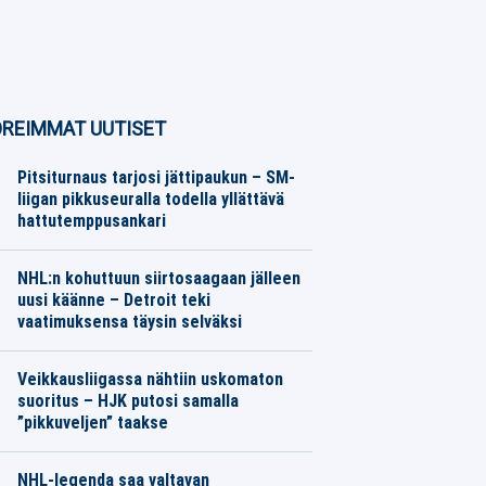
REIMMAT UUTISET
Pitsiturnaus tarjosi jättipaukun – SM-
liigan pikkuseuralla todella yllättävä
hattutemppusankari
Jääkiekko
07.08.2026
Toimitus
NHL:n kohuttuun siirtosaagaan jälleen
uusi käänne – Detroit teki
vaatimuksensa täysin selväksi
Jääkiekko
07.08.2026
Toimitus
Veikkausliigassa nähtiin uskomaton
suoritus – HJK putosi samalla
”pikkuveljen” taakse
Jalkapallo
07.08.2026
Toimitus
NHL-legenda saa valtavan