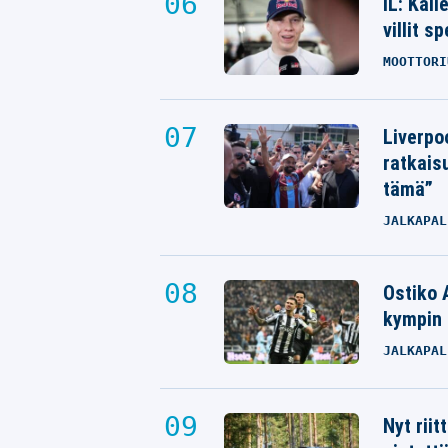
IL: Kal
villit s
MOOTTORI
Liverpo
ratkais
tämä”
JALKAPAL
Ostiko 
kympin 
JALKAPAL
Nyt rii