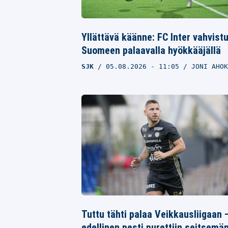
Yllättävä käänne: FC Inter vahvist
Suomeen palaavalla hyökkääjällä
SJK
05.08.2026
- 11:05
JONI AHOK
Tuttu tähti palaa Veikkausliigaan 
edellinen pesti purettiin seitsemä