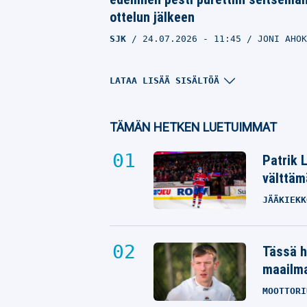
ottelun jälkeen
SJK
24.07.2026
- 11:45
JONI AHOK
LATAA LISÄÄ SISÄLTÖÄ
TÄMÄN HETKEN LUETUIMMAT
Patrik 
välttäm
JÄÄKIEKK
Atleetin tiedot: Veikkausliiga-tähti
Tässä h
mokasi pahasti – unohti poistua
maailm
laivasta
MOOTTORI
SJK
16.05.2026
- 23:48
VILLE HIRVONEN